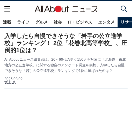
連載
ライフ
グルメ
社会
IT・ビジネス
エンタメ
リサ
入学したら自慢できそうな「岩手の公立進学
校」ランキング！ 2位「花巻北高等学校」、圧
倒的1位は？
All About ニュース編集部は、20～60代の男女150人を対象に「北海道・東北
地方の公立進学校」に関する独自のアンケート調査を実施。入学したら自慢
できそうな「岩手の公立進学校」ランキングで1位に選ばれたのは？
2025.08.02
坂上 恵