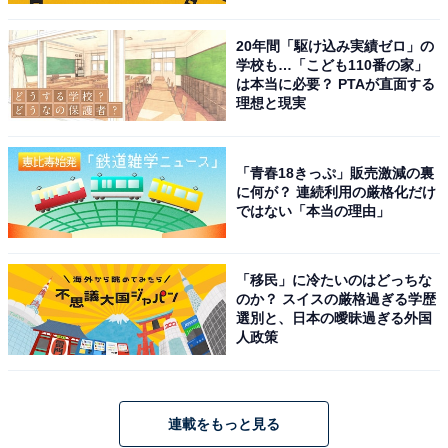
20年間「駆け込み実績ゼロ」の
学校も…「こども110番の家」
は本当に必要？ PTAが直面する
理想と現実
「青春18きっぷ」販売激減の裏
に何が？ 連続利用の厳格化だけ
ではない「本当の理由」
「移民」に冷たいのはどっちな
のか？ スイスの厳格過ぎる学歴
選別と、日本の曖昧過ぎる外国
人政策
連載をもっと見る