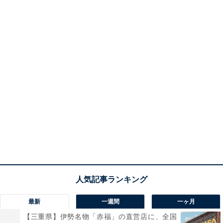
最新
一週間
一ヶ月
【三重県】伊勢名物「赤福」の直営店に、全国