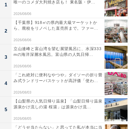
唯一のコメダ大判焼き店も！ 東名阪・伊...
1
2026/08/06
【千葉県】918㎡の県内最大級マーケットか
ら、廃校をリノベした直売所まで。ファー...
2
2026/08/06
立山連峰と富山湾を望む展望風呂に、水深333
mの海洋深層水風呂。富山県の人気日帰...
3
2026/08/06
「これ絶対に便利なやつや」ダイソーの折り畳
み式ランドリーバスケットが高評価「使わ...
4
2026/08/03
【山梨県の人気日帰り温泉】「山梨日帰り温泉
源泉かけ流しの湯 桜湯」は源泉かけ流...
5
2026/08/05
「どうせ当たらない」と思ってた私が本当に当