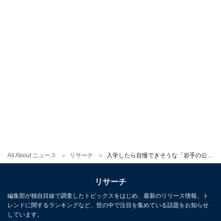
All About ニュース
リサーチ
入学したら自慢できそうな「岩手の公立進学校」ランキング！ 2位「花巻北高等学校」、圧倒的1位は？
リサーチ
編集部が独自目線で調査したトピックスをはじめ、最新のリリース情報、ト
レンドに関するランキングなど、世の中で注目を集めている話題をお知らせ
しています。