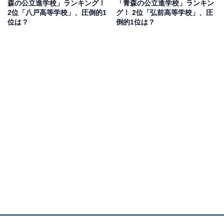
森の公立進学校」ランキング！
「青森の公立進学校」ランキン
よく知られている」（30代男性／大阪府）などのコメン
2位「八戸高等学校」、圧倒的1
グ！ 2位「弘前高等学校」、圧
トがありました。
位は？
倒的1位は？
1位：盛岡第一高等学校／86票