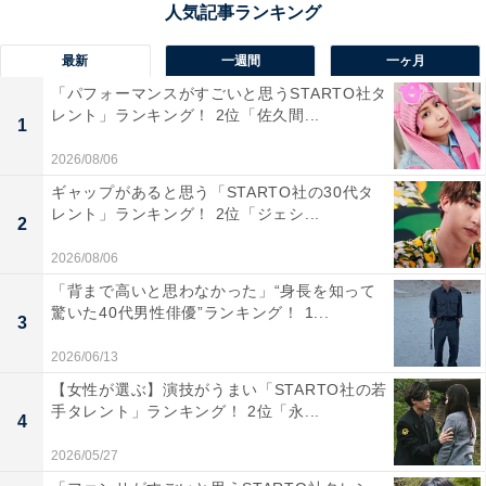
1位は「盛岡第一高等学校」でした。盛岡第一高校は、
「一高」として岩手県内外で圧倒的なネームバリューを
最新
一週間
一ヶ月
持つ進学校です。難関大学合格者数、伝統、そして知的
「パフォーマンスがすごいと思うSTARTO社タ
なイメージすべてにおいて突出しており、その名を聞い
レント」ランキング！ 2位「佐久間...
1
ただけで優秀な人材の集まりであることが伝わります。
2026/08/06
県内の教育において中心的存在であり、その名は一種の
ギャップがあると思う「STARTO社の30代タ
ステータスとして広く認識されています。
レント」ランキング！ 2位「ジェシ...
2
2026/08/06
回答者のコメントを見ると「岩手県公立高校の最難関校
「背まで高いと思わなかった」“身長を知って
であり、そのネームバリューは圧倒的です。難関大学へ
驚いた40代男性俳優”ランキング！ 1...
3
の合格者数が多く、その学力水準の高さは県内外で広く
知られています」（20代女性／大阪府）、「一高を凌ぐ
2026/06/13
ブランド力のある高校は岩手県にはない」（40代男性／
【女性が選ぶ】演技がうまい「STARTO社の若
手タレント」ランキング！ 2位「永...
岩手県）、「地元の知人から有名だと聞いた。宮沢賢治
4
の出身校」（30代男性／山口県）といった声がありまし
2026/05/27
た。