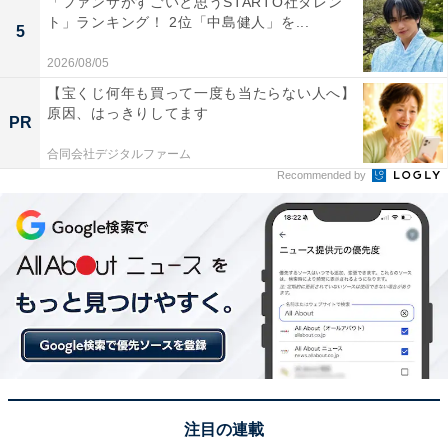
「ファンサがすごいと思うSTARTO社タレン
ト」ランキング！ 2位「中島健人」を...
5
※回答者のコメントは原文ママです
2026/08/05
【宝くじ何年も買って一度も当たらない人へ】
この記事の筆者：坂上 恵
原因、はっきりしてます
PR
All About ニュース編集部の編集者。SNSトレンドやSEO
合同会社デジタルファーム
ライティングに強みがあり、旅行・カルチャー・エンタ
Recommended by
メを中心に企画編集を担当。東京都出身。居酒屋巡りと
スポーツ観戦が趣味。
3位までの全ランキング結果を見
次ページ
る
注目の連載