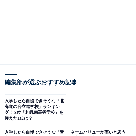
＞3位までの全ランキング結果を見る
2位：花巻北高等学校／37票
2位は「花巻北高等学校」でした。花巻北高校は、岩手
県内でも知名度が高く、地域を代表する進学校として広
く親しまれています。「花高北」の名で知られ、真面目
で堅実な校風や地元への貢献も高く評価されており、進
学希望者や保護者からの信頼も厚い存在です。卒業生に
よる活躍も多く、学校名には確かなブランド力が感じら
編集部が選ぶおすすめ記事
れます。
入学したら自慢できそうな「北
海道の公立進学校」ランキン
回答者からは「弓道部女子団体は全国優勝を果たすな
グ！ 2位「札幌南高等学校」を
ど、ネームバリューの高さがあります」（40代女性／長
抑えた1位は？
崎県）、「文武両道の名門校というイメージがあるか
入学したら自慢できそうな「青
ネームバリューが高いと思う
ら」（30代女性／大阪府）、「空港が近いこともあり、