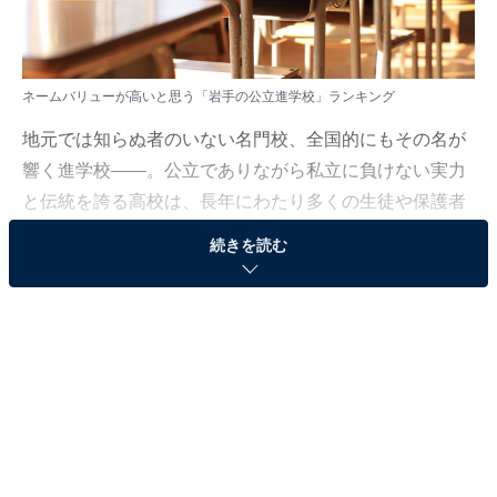
ネームバリューが高いと思う「岩手の公立進学校」ランキング
地元では知らぬ者のいない名門校、全国的にもその名が
響く進学校——。公立でありながら私立に負けない実力
と伝統を誇る高校は、長年にわたり多くの生徒や保護者
の憧れの的となってきました。その中でも特に「名前を
続きを読む
聞くだけでレベルの高さが伝わる」と評価されたのは？
All About ニュース編集部は2025年7月3～15日、20～60
代の男女150人を対象に「北海道・東北地方の公立進学
校」に関する独自のアンケート調査を実施しました。今
回はその中から、ネームバリューが高いと思う「岩手の
公立進学校」ランキングを紹介します！