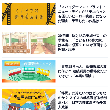
『スパイダーマン：ブランド・
ニュー・デイ』が「史上もっと
も優しいヒーロー映画」になっ
た理由。予習したい作品は？
20年間「駆け込み実績ゼロ」の
学校も…「こども110番の家」
は本当に必要？ PTAが直面する
理想と現実
こちらもおすすめ
「青春18きっぷ」販売激減の裏
入学したら自慢できそうな「岩手の公立進学
に何が？ 連続利用の厳格化だけ
校」ランキング！ 2位「花巻北高等学校」、圧
ではない「本当の理由」
倒的1位は？
「移民」に冷たいのはどっちな
のか？ スイスの厳格過ぎる学歴
選別と、日本の曖昧過ぎる外国
人政策