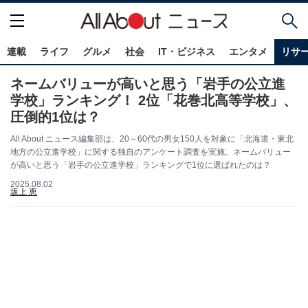
連載
ライフ
グルメ
社会
IT・ビジネス
エンタメ
リサ
ネームバリューが高いと思う「岩手の公立進
学校」ランキング！ 2位「花巻北高等学校」、
圧倒的1位は？
All About ニュース編集部は、20～60代の男女150人を対象に「北海道・東北
地方の公立進学校」に関する独自のアンケート調査を実施。ネームバリュー
が高いと思う「岩手の公立進学校」ランキングで1位に選ばれたのは？
2025.08.02
坂上 恵