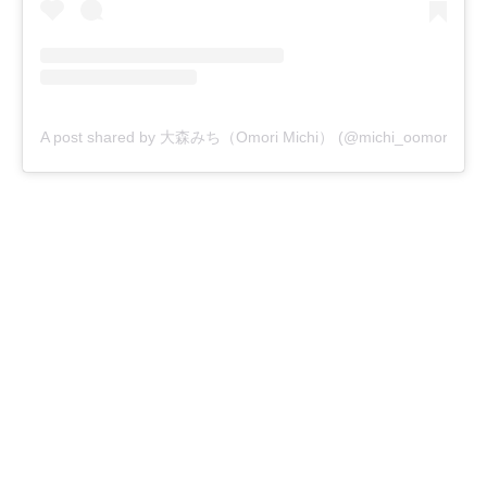
A post shared by 大森みち（Omori Michi） (@michi_oomori_offici