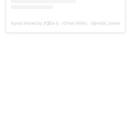
A post shared by 大森みち（Omori Michi） (@michi_oomori_offici