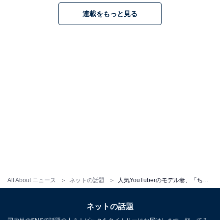
連載をもっと見る
All About ニュース
ネットの話題
人気YouTuberのモデル妻、「ちっちゃい彼氏とデート」中の様子を公開！ 「おててパチパチも可愛すぎ」
ネットの話題