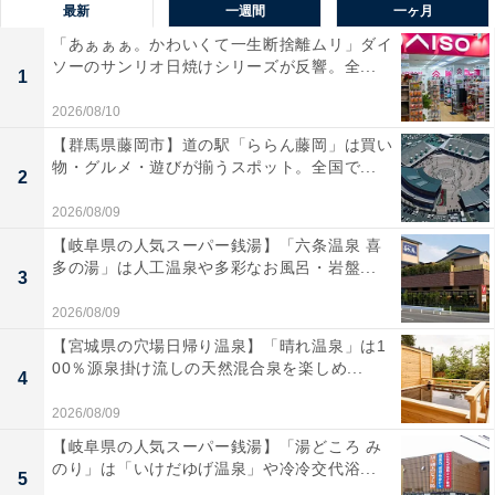
最新
一週間
一ヶ月
「あぁぁぁ。かわいくて一生断捨離ムリ」ダイ
ソーのサンリオ日焼けシリーズが反響。全...
1
2026/08/10
【群馬県藤岡市】道の駅「ららん藤岡」は買い
物・グルメ・遊びが揃うスポット。全国で...
2
2026/08/09
【岐阜県の人気スーパー銭湯】「六条温泉 喜
多の湯」は人工温泉や多彩なお風呂・岩盤...
3
2026/08/09
【宮城県の穴場日帰り温泉】「晴れ温泉」は1
00％源泉掛け流しの天然混合泉を楽しめ...
4
2026/08/09
【岐阜県の人気スーパー銭湯】「湯どころ み
のり」は「いけだゆげ温泉」や冷冷交代浴...
5