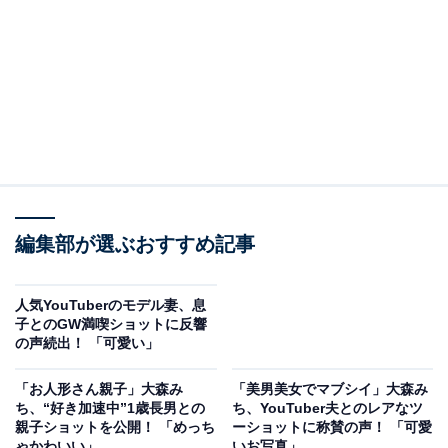
編集部が選ぶおすすめ記事
人気YouTuberのモデル妻、息
子とのGW満喫ショットに反響
の声続出！ 「可愛い」
「お人形さん親子」大森み
「美男美女でマブシイ」大森み
ち、“好き加速中”1歳長男との
ち、YouTuber夫とのレアなツ
親子ショットを公開！ 「めっち
ーショットに称賛の声！ 「可愛
ゃかわいい」
いお写真」