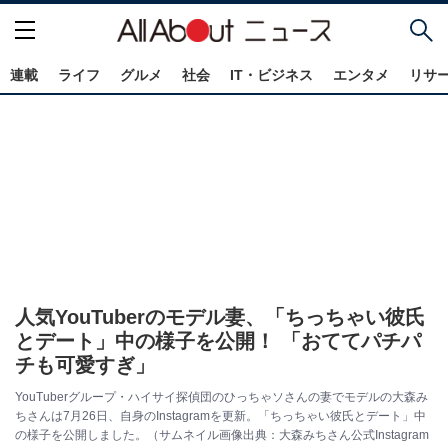
連載
ライフ
グルメ
社会
IT・ビジネス
エンタメ
リサ
人気YouTuberのモデル妻、「ちっちゃい彼氏
とデート」中の様子を公開！ 「おててパチパ
チも可愛すぎ」
YouTuberグループ・ハイサイ探偵団のひっちゃソさんの妻でモデルの大森み
ちさんは7月26日、自身のInstagramを更新。「ちっちゃい彼氏とデート」中
の様子を公開しました。（サムネイル画像出典：大森みちさん公式Instagram