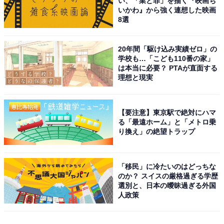
い、「業と罪」を描く『映画ち
いかわ』から強く連想した映画
8選
20年間「駆け込み実績ゼロ」の
学校も…「こども110番の家」
は本当に必要？ PTAが直面する
理想と現実
【要注意】東京駅で絶対にハマ
る「最遠ホーム」と「メトロ乗
り換え」の絶望トラップ
「移民」に冷たいのはどっちな
のか？ スイスの厳格過ぎる学歴
選別と、日本の曖昧過ぎる外国
人政策