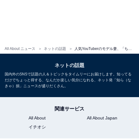
All About ニュース
ネットの話題
人気YouTuberのモデル妻、「ちっちゃい彼氏とデート」中の様子を公開！ 「おててパチパチも可愛すぎ」
ネットの話題
国内外のSNSで話題の人＆トピックをタイムリーにお届けします。知ってる
だけでちょっと得する、なんだか楽しい気分になれる、ネット発「知ら（な
きゃ）損」ニュースが盛りだくさん。
関連サービス
All About
All About Japan
イチオシ