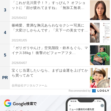
「これが北川景子！？」すっぴん？ オフショ
ットに「顔が疲れてますね」「無加工無表...
3
2025/04/22
篠崎愛、豊満な胸元あらわなセクシー写真に
「大変けしからんです」「天下一の美女です...
4
2022/01/05
「ガリガリやんけ」空気階段・鈴木もぐら、マ
イナス38kg！ 衝撃のビフォーアフタ...
5
2026/04/07
宝くじ当選したいなら、まずは金運を上げてか
ら買ってみて
PR
合同会社デジタルファーム
Recommended by