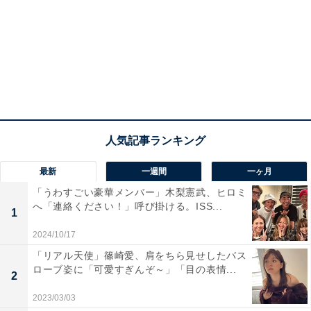
最新
一週間
一ヶ月
「うわすごい豪華メンバー」木梨憲武、ヒロミ
へ「連絡ください！」呼び掛ける。ISS...
1
2024/10/17
「リアル天使」篠崎愛、肩をちら見せしたバス
ローブ姿に「可愛すぎんぞ～」「目の表情...
2
2023/03/03