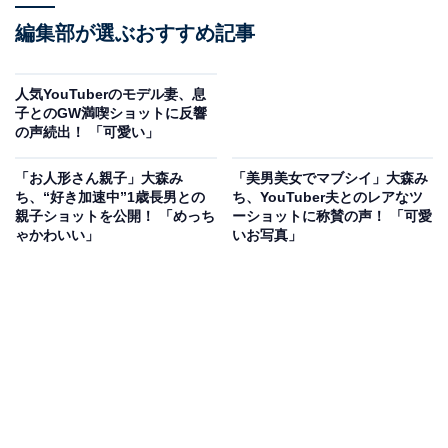
編集部が選ぶおすすめ記事
人気YouTuberのモデル妻、息
子とのGW満喫ショットに反響
の声続出！ 「可愛い」
「お人形さん親子」大森み
「美男美女でマブシイ」大森み
ち、“好き加速中”1歳長男との
ち、YouTuber夫とのレアなツ
親子ショットを公開！ 「めっち
ーショットに称賛の声！ 「可愛
ゃかわいい」
いお写真」