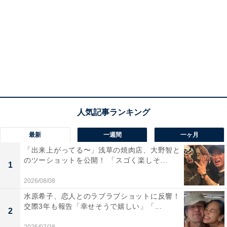
最新
一週間
一ヶ月
「出来上がってる〜」浅草の焼肉店、大野智と
のツーショットを公開！ 「スゴく楽しそ...
1
2026/08/08
水原希子、恋人とのラブラブショットに反響！
交際3年も報告「幸せそうで嬉しい」「...
2