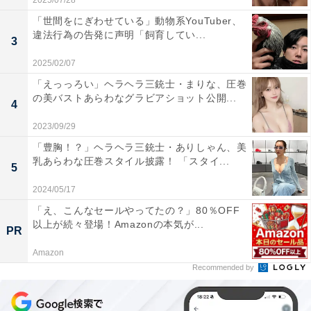
2025/07/28
「世間をにぎわせている」動物系YouTuber、
違法行為の告発に声明「飼育してい...
3
2025/02/07
「えっっろい」ヘラヘラ三銃士・まりな、圧巻
の美バストあらわなグラビアショット公開...
4
2023/09/29
「豊胸！？」ヘラヘラ三銃士・ありしゃん、美
乳あらわな圧巻スタイル披露！ 「スタイ...
5
2024/05/17
「え、こんなセールやってたの？」80％OFF
以上が続々登場！Amazonの本気が...
PR
Amazon
Recommended by