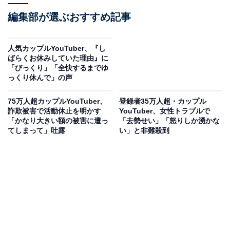
編集部が選ぶおすすめ記事
人気カップルYouTuber、『し
ばらくお休みしていた理由』に
「びっくり」「全快するまでゆ
っくり休んで」の声
75万人超カップルYouTuber、
登録者35万人超・カップル
詐欺被害で活動休止を明かす
YouTuber、女性トラブルで
「かなり大きい額の被害に遭っ
「去勢せい」「怒りしか湧かな
てしまって」吐露
い」と非難殺到