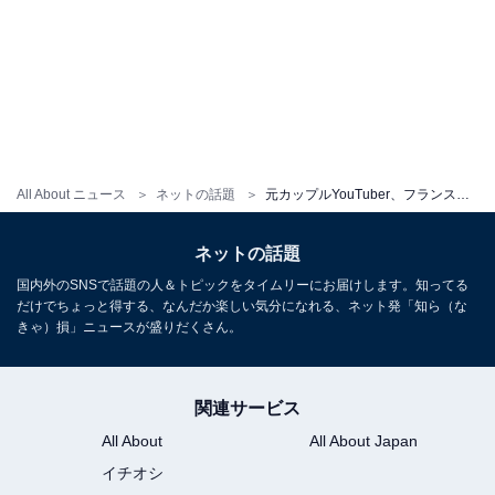
All About ニュース
ネットの話題
元カップルYouTuber、フランスの大自然で圧巻スタイル披露「雰囲気と空間全部おしゃれすぎる」「上品」
ネットの話題
国内外のSNSで話題の人＆トピックをタイムリーにお届けします。知ってる
だけでちょっと得する、なんだか楽しい気分になれる、ネット発「知ら（な
きゃ）損」ニュースが盛りだくさん。
関連サービス
All About
All About Japan
イチオシ