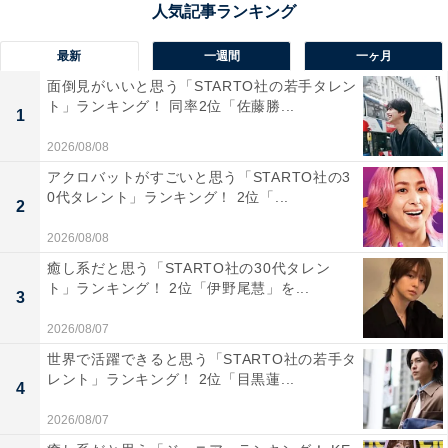
2025年で366回目を迎える筑後川花火大会は、2025年8
最新
一週間
一ヶ月
月5日に開催予定です。福岡県久留米市の筑後川を舞台
面倒見がいいと思う「STARTO社の若手タレン
に、2つの打ち上げ会場からおよそ1万5000発の花火が打
ト」ランキング！ 同率2位「佐藤勝...
1
ち上げられ、そのスケールは西日本屈指。河川敷を埋め
2026/08/08
尽くす観客の熱気と共に、視界いっぱいに広がる光のア
アクロバットがすごいと思う「STARTO社の3
ーチが夜空を染め上げます。古くから地域に根付いたこ
0代タレント」ランキング！ 2位「...
2
の祭典は、夏の風物詩として地元民からも愛され、毎年
2026/08/08
全国から多くの人が足を運ぶ一大イベントです。
癒し系だと思う「STARTO社の30代タレン
ト」ランキング！ 2位「伊野尾慧」を...
3
回答者からは「やはり福岡といえば筑後川の花火大会が
一番大きいです。学生時代に何度も行きましたが空一面
2026/08/07
花火になります」(20代女性／東京都)、「実際に筑後川
世界で活躍できると思う「STARTO社の若手タ
レント」ランキング！ 2位「目黒蓮...
の花火大会に行った時に今まで見てきた花火大会はなん
4
だったのかと言う位迫力があったから」(30代女性／福岡
2026/08/07
県)、「360年以上の歴史を持つ久留米市の花火大会で、