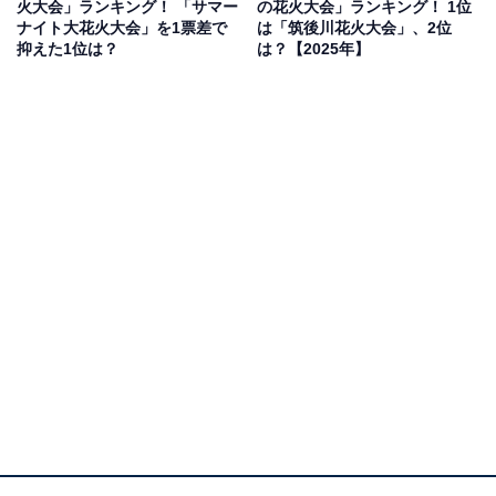
火大会」ランキング！ 「サマー
の花火大会」ランキング！ 1位
海上からの超大型花火やスターマインが豪華絢爛で、フ
ナイト大花火大会」を1票差で
は「筑後川花火大会」、2位
ィナーレの“二尺玉”が大迫力だから」(40代男性／静岡県)
抑えた1位は？
は？【2025年】
といった声が集まりました。
1位：筑後川花火大会（福岡県）／96票