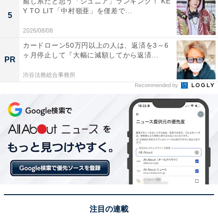
癒し系だと思う「ジュニア」ランキング！ KE
西日本でも屈指の規模を誇るこの大会では、約1万5000
Y TO LIT「中村嶺亜」を僅差で...
5
発の花火が夏の夜空を華やかに彩るからです」(60代女性
2026/08/08
／愛知県)といった声が集まりました。
カードローン50万円以上の人は、返済を3～6
ヶ月停止して『大幅に減額してから返済...
PR
※回答者からのコメントは原文ママです
渋谷法務総合事務所
Recommended by
この記事の筆者：坂上 恵
All About ニュースの編集者。オールアバウトに入社後、
SNSトレンドにフォーカスした記事執筆やSEOライティ
ングの経験を経て、のちにAll About ニュースチームのメ
ンバーに参入。現在は旅行・カルチャー・エンタメなど
を中心に企画編集を担当。東京都出身。居酒屋巡りとス
ポーツ観戦が生きがい。
次ページ
5位までのランキング結果を見る
注目の連載