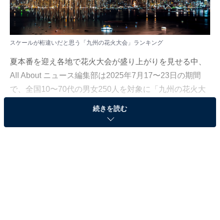
スケールが桁違いだと思う「九州の花火大会」ランキング
夏本番を迎え各地で花火大会が盛り上がりを見せる中、
All About ニュース編集部は2025年7月17〜23日の期間
で、全国10〜70代の男女250人を対象に「九州の花火大
会」に関するアンケート調査を実施しました。
続きを読む
その中から、「スケールが桁違いだと思う九州の花火大
会」ランキングの結果をご紹介します。
＞5位までの全ランキング結果を見る
2位：かごしま錦江湾サマーナイト大花火大会（鹿
児島県）／52票