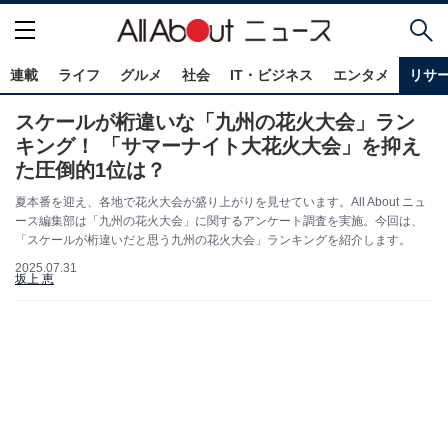
連載
ライフ
グルメ
社会
IT・ビジネス
エンタメ
リサ
スケールが桁違いな「九州の花火大会」ラン
キング！ 「サマーナイト大花火大会」を抑え
た圧倒的1位は？
夏本番を迎え、各地で花火大会が盛り上がりを見せています。All About ニュ
ース編集部は「九州の花火大会」に関するアンケート調査を実施。今回は、
「スケールが桁違いだと思う九州の花火大会」ランキングを紹介します。
2025.07.31
坂上 恵