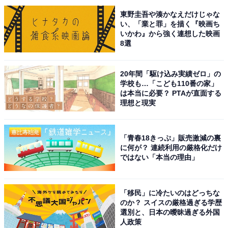
東野圭吾や湊かなえだけじゃな
い、「業と罪」を描く『映画ち
いかわ』から強く連想した映画
8選
20年間「駆け込み実績ゼロ」の
学校も…「こども110番の家」
は本当に必要？ PTAが直面する
理想と現実
「青春18きっぷ」販売激減の裏
に何が？ 連続利用の厳格化だけ
ではない「本当の理由」
こちらもおすすめ
「移民」に冷たいのはどっちな
のか？ スイスの厳格過ぎる学歴
芸術性が高い「九州の花火大会」ランキング！
選別と、日本の曖昧過ぎる外国
2位「サマーナイト大花火大会」を7票差で抑え
人政策
た1位は？