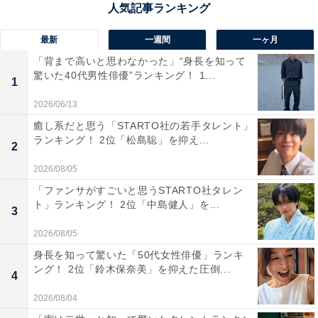
最新
一週間
一ヶ月
1位：筑後川花火大会（福岡県）／79票
「背まで高いと思わなかった」“身長を知って
驚いた40代男性俳優”ランキング！ 1...
1
福岡県久留米市の夏を象徴する「筑後川花火大会」は、
2026/06/13
2025年8月5日に開催されます。2つの打ち上げ会場から
癒し系だと思う「STARTO社の若手タレント」
約1万5000発の花火が夜空を鮮やかに彩り、中でもフィ
ランキング！ 2位「松島聡」を抑え...
2
ナーレは必見。音楽に合わせた連続打ち上げや夜空全体
2026/08/05
を覆うようなスケールの大玉花火が次々と登場し、観客
「ファンサがすごいと思うSTARTO社タレン
の視線を一瞬たりとも離しません。その光景はまさに圧
ト」ランキング！ 2位「中島健人」を...
3
巻で、花火大会の醍醐味（だいごみ）を凝縮したような
時間が流れます。
2026/08/05
身長を知って驚いた「50代女性俳優」ランキ
ング！ 2位「鈴木保奈美」を抑えた圧倒...
回答者からは「花火の連打が夜空を真っ白に染め上げ、
4
観客からは歓声と拍手が止まらないからです」(40代女性
2026/08/04
／埼玉県)、「空一面にこれでもか！ていうくらいの花火