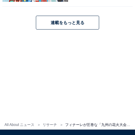
連載をもっと見る
こちらもおすすめ
好き&行ってみたい「九州の花火大会」ランキン
グ！ 「サマーナイト大花火大会」を1票差で抑
えた1位は？
1
2
All About ニュース
リサーチ
フィナーレが圧巻な「九州の花火大会」ランキング！ 「筑後川花火大会」に続く2位は？【2025年調査】