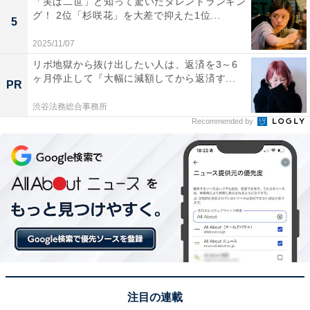
「実は二世」と知って驚いたタレントランキン
が打ち上げられます！！圧巻すぎて口があんぐり空いた
グ！ 2位「杉咲花」を大差で抑えた1位...
5
まま見てました！」(30代女性／東京都)、「フィナーレ
2025/11/07
では複数の打ち上げ場所から一斉に花火が打ち上がり、
リボ地獄から抜け出したい人は、返済を3～6
視界いっぱいに光と音の洪水が広がります。間髪入れず
ヶ月停止して『大幅に減額してから返済す...
PR
連続で炸裂する尺玉やスターマインは、まさに“圧巻”の
渋谷法務総合事務所
一言で、観客の歓声が止まらないほどの迫力です。終わ
Recommended by
りの瞬間に全てが集約されており、記憶に深く残る演出
だと思います」(30代女性／東京都)といった声が集まり
ました。
※回答者からのコメントは原文ママです
この記事の筆者：坂上 恵
All About ニュースの編集者。オールアバウトに入社後、
SNSトレンドにフォーカスした記事執筆やSEOライティ
注目の連載
ングの経験を経て、のちにAll About ニュースチームのメ