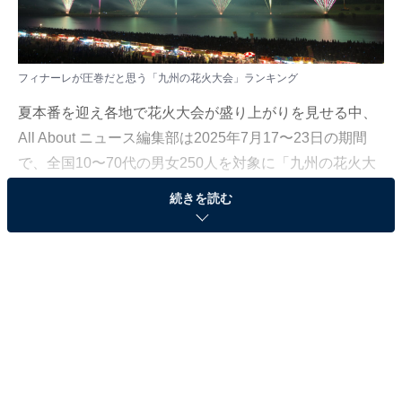
フィナーレが圧巻だと思う「九州の花火大会」ランキング
夏本番を迎え各地で花火大会が盛り上がりを見せる中、
All About ニュース編集部は2025年7月17〜23日の期間
で、全国10〜70代の男女250人を対象に「九州の花火大
会」に関するアンケート調査を実施しました。
続きを読む
その中から、「フィナーレが圧巻だと思う九州の花火大
会」ランキングの結果をご紹介します。
＞7位までの全ランキング結果を見る
2位：かごしま錦江湾サマーナイト大花火大会（鹿
児島県）／54票