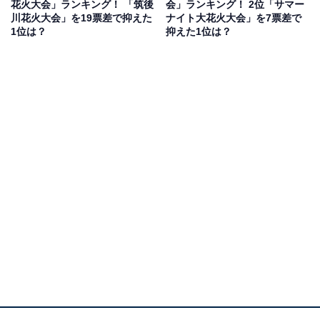
花火大会」ランキング！ 「筑後
会」ランキング！ 2位「サマー
る”ほどの大迫力フィナーレ。 音楽と完全にシンクロし
川花火大会」を19票差で抑えた
ナイト大花火大会」を7票差で
た演出や、『これでもか』と連続する特大花火の雨でク
1位は？
抑えた1位は？
ライマックスが頂点に。 桜島、錦江湾、都市夜景の絶景
ロケーションを生かして、最後は観衆から拍手が自然と
湧き起こる盛り上がり」(60代男性／広島県)といった声
が集まりました。