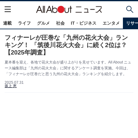
連載
ライフ
グルメ
社会
IT・ビジネス
エンタメ
リサ
フィナーレが圧巻な「九州の花火大会」ラン
キング！ 「筑後川花火大会」に続く2位は？
【2025年調査】
夏本番を迎え、各地で花火大会が盛り上がりを見せています。All About ニュ
ース編集部は「九州の花火大会」に関するアンケート調査を実施。今回は、
「フィナーレが圧巻だと思う九州の花火大会」ランキングを紹介します。
2025.07.31
坂上 恵