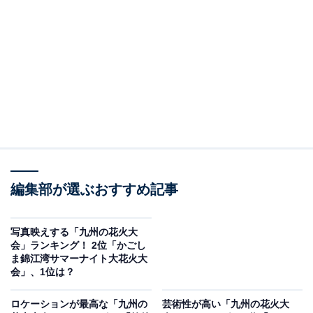
桜島を背景に開催される「かごしま錦江湾サマーナイト
大花火大会」は、2025年は8月23日に開催予定。錦江湾
を舞台に約1万5000発の花火が打ち上げられます。なか
でも終盤のラッシュは圧巻で、間髪入れず連射される大
玉が空を埋め尽くす様はまさにクライマックスにふさわ
しい迫力。立地の美しさと演出力が相まって、鹿児島の
夏の夜を極上のエンターテインメントへと昇華させてい
ます。
編集部が選ぶおすすめ記事
回答者からは「最後まで大迫力で締めてくれるのでフィ
ナーレもかなり豪勢になっている」(20代女性／福岡
写真映えする「九州の花火大
会」ランキング！ 2位「かごし
県)、「最後の連発では花火が次々と打ち上げられ、光の
ま錦江湾サマーナイト大花火大
シャワーが降り注ぐようで、まさに圧巻の光景だったか
会」、1位は？
ら」(30代女性／大分県)、「二尺玉や一尺玉の同時打ち
ロケーションが最高な「九州の
芸術性が高い「九州の花火大
上げ・100連発スターマインなど、まさに“夜空が昼にな