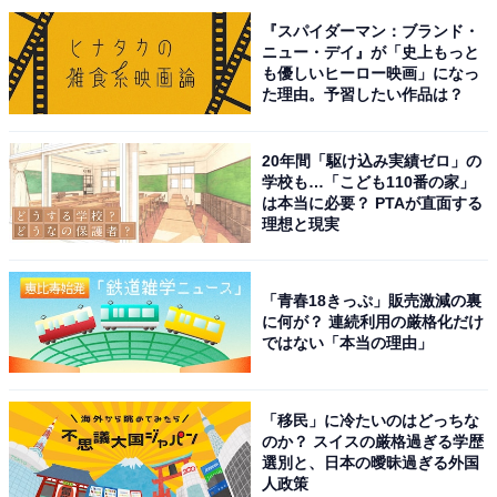
ンバーに参入。現在は旅行・カルチャー・エンタメなど
『スパイダーマン：ブランド・
ニュー・デイ』が「史上もっと
を中心に企画編集を担当。東京都出身。居酒屋巡りとス
も優しいヒーロー映画」になっ
ポーツ観戦が生きがい。
た理由。予習したい作品は？
20年間「駆け込み実績ゼロ」の
次ページ
7位までのランキング結果を見る
学校も…「こども110番の家」
は本当に必要？ PTAが直面する
理想と現実
「青春18きっぷ」販売激減の裏
に何が？ 連続利用の厳格化だけ
ではない「本当の理由」
「移民」に冷たいのはどっちな
のか？ スイスの厳格過ぎる学歴
選別と、日本の曖昧過ぎる外国
人政策