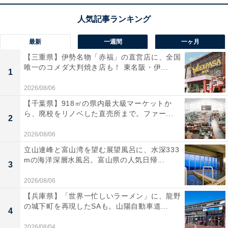
最新
一週間
一ヶ月
【三重県】伊勢名物「赤福」の直営店に、全国
唯一のコメダ大判焼き店も！ 東名阪・伊...
1
2026/08/06
【千葉県】918㎡の県内最大級マーケットか
ら、廃校をリノベした直売所まで。ファー...
2
2026/08/06
立山連峰と富山湾を望む展望風呂に、水深333
mの海洋深層水風呂。富山県の人気日帰...
3
2026/08/06
【兵庫県】「世界一忙しいラーメン」に、龍野
の城下町を再現したSAも。山陽自動車道...
4
2026/08/04