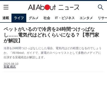
連載
ライフ
グルメ
社会
IT・ビジネス
エンタメ
リサ
ペットがいるので冷房を24時間つけっぱな
し……電気代はどれくらいになる？【専門家
が解説】
冷房を24時間つけっぱなしにした場合、電気代はどの程度になるのでしょう
か。「All About」ガイドで、家電のスペシャリストとして多数のメディアに
出演する安蔵靖志が解説します。
2025.08.10
安蔵 靖志