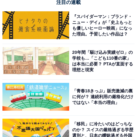
注目の連載
『スパイダーマン：ブランド・
ニュー・デイ』が「史上もっと
も優しいヒーロー映画」になっ
た理由。予習したい作品は？
20年間「駆け込み実績ゼロ」の
学校も…「こども110番の家」
は本当に必要？ PTAが直面する
理想と現実
「青春18きっぷ」販売激減の裏
に何が？ 連続利用の厳格化だけ
ではない「本当の理由」
「移民」に冷たいのはどっちな
のか？ スイスの厳格過ぎる学歴
選別と、日本の曖昧過ぎる外国