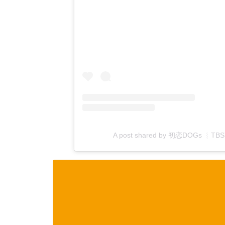
A post shared by 初恋DOGs ︴