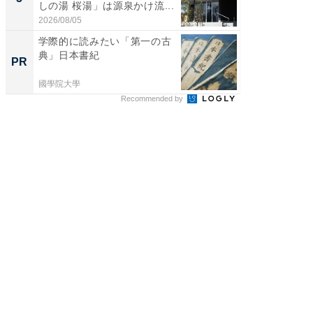
しの湯 桜湯」は源泉かけ流...
は和の
が...
2026/08/05
2026/08/0
学際的に読みたい「第一の古
全国の
典」日本書紀
付きの
PR
PR
國學院大學
COCO VIL
Recommended by