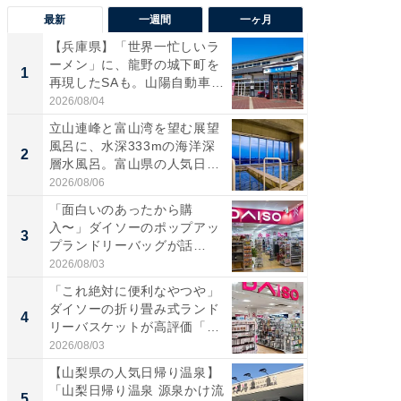
最新
一週間
一ヶ月
【兵庫県】「世界一忙しいラ
【兵庫
ーメン」に、龍野の城下町を
ーメン
1
1
再現したSAも。山陽自動車
再現した
道...
道...
2026/08/04
2026/08/0
立山連峰と富山湾を望む展望
【三重
風呂に、水深333mの海洋深
「鈴鹿天
2
2
層水風呂。富山県の人気日
は100
帰...
2026/08/06
2026/08/0
「面白いのあったから購
ステラ
入〜」ダイソーのポップアッ
詰め放題
3
3
プランドリーバッグが話
00円で「
題。“さま...
2026/08/03
2026/08/0
「これ絶対に便利なやつや」
「ミニオ
ダイソーの折り畳み式ランド
ッグ！ 
4
4
リーバスケットが高評価「使
ど、夏限
わ...
2026/08/03
2026/08/0
【山梨県の人気日帰り温泉】
【埼玉
「山梨日帰り温泉 源泉かけ流
「行田天
5
5