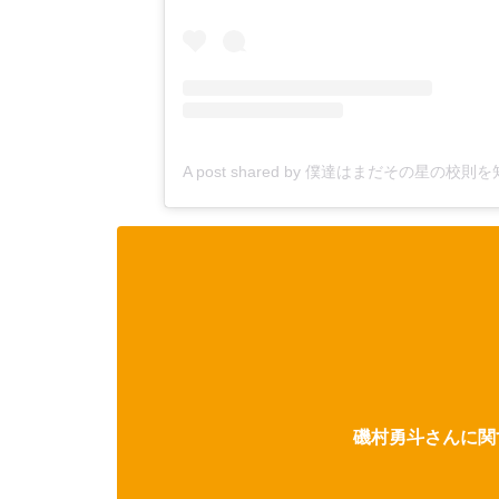
A post shared by 僕達はまだその星の校則を
磯村勇斗さんに関す