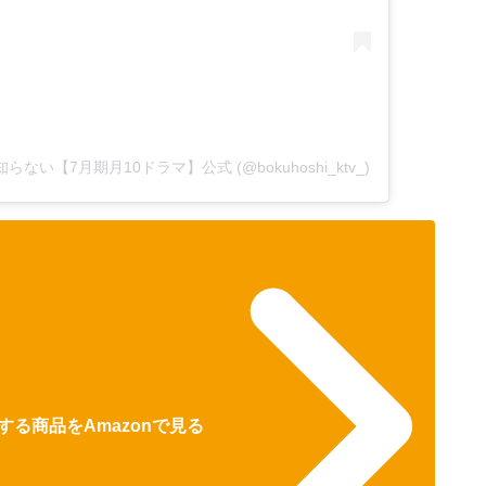
知らない【7月期月10ドラマ】公式 (@bokuhoshi_ktv_)
る商品をAmazonで見る