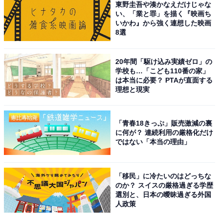
東野圭吾や湊かなえだけじゃな
A post shared by 『明日はもっと、いい日になる』7月期月9ドラマ【公
い、「業と罪」を描く『映画ち
いかわ』から強く連想した映画
8選
1位にランクインしたのは、福原遥さんです。『明日は
もっと、いい日になる』（フジテレビ系）で初の月9主
20年間「駆け込み実績ゼロ」の
演を果たしました。
学校も…「こども110番の家」
は本当に必要？ PTAが直面する
理想と現実
今作は児童相談所を舞台とした、完全オリジナルのハー
トフルヒューマンドラマ。福原さんは、刑事から児童相
談所に出向となった夏井翼役を演じています。
「青春18きっぷ」販売激減の裏
に何が？ 連続利用の厳格化だけ
ではない「本当の理由」
回答コメントでは「演技が上手で魅了されるからです」
（30代女性／埼玉県）、「彼女の自然体で温かみのある
「移民」に冷たいのはどっちな
演技は、視聴者の心に寄り添う力があります」（40代女
のか？ スイスの厳格過ぎる学歴
性／滋賀県）、「明るくて爽やかな雰囲気が、夏のドラ
選別と、日本の曖昧過ぎる外国
人政策
マにぴったり」（30代女性／秋田県）などの声が集まり
ました。