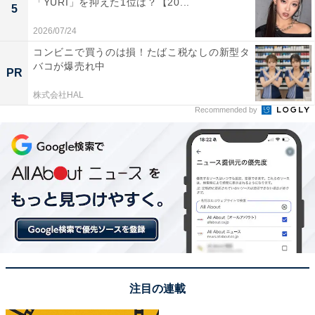
「YURI」を抑えた1位は？【20...
5
2026/07/24
コンビニで買うのは損！たばこ税なしの新型タ
バコが爆売れ中
PR
株式会社HAL
Recommended by
View this post on Instagram
注目の連載