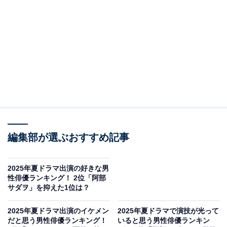
A post shared by 綾瀬はるか official staff (@ayaseharuka_official_
編集部が選ぶおすすめ記事
2位にランクインしたのは、綾瀬はるかさんです。土曜
ドラマ『ひとりでしにたい』（NHK総合）の主演を務め
2025年夏ドラマ出演の好きな男
ています。
性俳優ランキング！ 2位「阿部
サダヲ」を抑えた1位は？
叔母の孤独死をきっかけに自分の人生と向き合う、39歳
2025年夏ドラマ出演のイケメン
2025年夏ドラマで演技が光って
独身女性が主人公の明るい終活ドラマ。熟年離婚や介
だと思う男性俳優ランキング！
いると思う男性俳優ランキン
護、老後の資金問題など、重いテーマをコミカルに描く