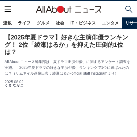
連載
ライフ
グルメ
社会
IT・ビジネス
エンタメ
リサ
【2025年夏ドラマ】好きな主演俳優ランキン
グ！ 2位「綾瀬はるか」を抑えた圧倒的1位
は？
All About ニュース編集部は「夏ドラマ出演俳優」に関するアンケート調査を
実施。「2025年夏ドラマの好きな主演俳優」ランキングで1位に選ばれたの
は？（サムネイル画像出典：綾瀬はるか official staff Instagramより）
2025.08.02
くま なかこ