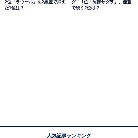
2位「ラウール」を2票差で抑え
グ！ 1位「阿部サダヲ」、僅差
た1位は？
で続く2位は？
綾瀬さんの演技力に注目です。
回答者からは「演技も上手いし魅力的」（20代女性／福
岡県）、「原作通りにファンキーオタクの鳴海を演じて
くれているので」（40代男性／神奈川県）、「ファンだ
から。ずっと可愛くて癒される俳優さん」（30代女性／
神奈川県）といったコメントが寄せられています。
ひとりでしにたい
Amazonで見る