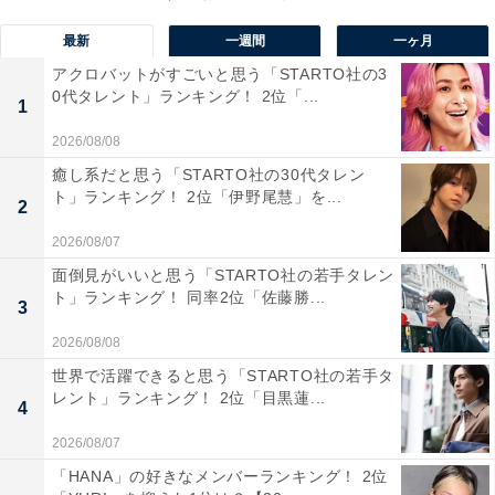
最新
一週間
一ヶ月
アクロバットがすごいと思う「STARTO社の3
0代タレント」ランキング！ 2位「...
1
2026/08/08
癒し系だと思う「STARTO社の30代タレン
ト」ランキング！ 2位「伊野尾慧」を...
2
2026/08/07
面倒見がいいと思う「STARTO社の若手タレン
ト」ランキング！ 同率2位「佐藤勝...
3
2026/08/08
1位：福原遥『明日はもっと、いい日になる』／55
世界で活躍できると思う「STARTO社の若手タ
票
レント」ランキング！ 2位「目黒蓮...
4
2026/08/07
「HANA」の好きなメンバーランキング！ 2位