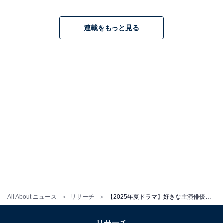
連載をもっと見る
明日はもっと、いい日になる
Amazonで見る
※回答コメントは原文ママです
この記事の筆者：くま なかこ プロフィール
編集プロダクション出身のフリーランスエディター。編
集・執筆・校閲・SNS運用担当として月間120本以上の
All About ニュース
リサーチ
【2025年夏ドラマ】好きな主演俳優ランキング！ 2位「綾瀬はるか」を抑えた圧倒的1位は？
コンテンツ制作に携わっています。得意なジャンルはラ
イフスタイル・金融・育児・エンタメ関連。