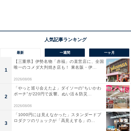
最新
一週間
一ヶ月
【三重県】伊勢名物「赤福」の直営店に、全国
唯一のコメダ大判焼き店も！ 東名阪・伊...
1
2026/08/06
「やっと巡り会えたよ」ダイソーの“ちいかわ
ポーチ”が220円で反響。ぬい活＆防災...
2
2026/08/06
「1000円には見えなかった」スタンダードプ
ロダクツのリュックが「高見えする」の...
3