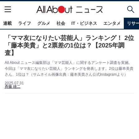
連載
ライフ
グルメ
社会
IT・ビジネス
エンタメ
リサ
「ママ友になりたい芸能人」ランキング！ 2位
「藤本美貴」と2票差の1位は？【2025年調
査】
All About ニュース編集部は「ママ芸能人」に関するアンケート調査を実施。
今回は「ママ友になりたい芸能人」ランキングを発表します。2位は藤本美貴
さん、1位は？（サムネイル画像出典：藤本美貴さん公式Instagramより）
2025.07.31
斉藤 雄二