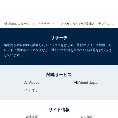
All About ニュース
リサーチ
「ママ友になりたい芸能人」ランキング！ 2位「藤本美貴」と2票差の1位は？【2025年調査】
リサーチ
編集部が独自目線で調査したトピックスをはじめ、最新のリリース情報、ト
レンドに関するランキングなど、世の中で注目を集めている話題をお知らせ
しています。
関連サービス
All About
All About Japan
イチオシ
サイト情報
会社概要
広告掲載