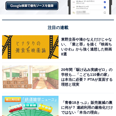
注目の連載
東野圭吾や湊かなえだけじゃな
い、「業と罪」を描く『映画ち
いかわ』から強く連想した映画
8選
20年間「駆け込み実績ゼロ」の
学校も…「こども110番の家」
は本当に必要？ PTAが直面する
理想と現実
「青春18きっぷ」販売激減の裏
に何が？ 連続利用の厳格化だけ
ではない「本当の理由」