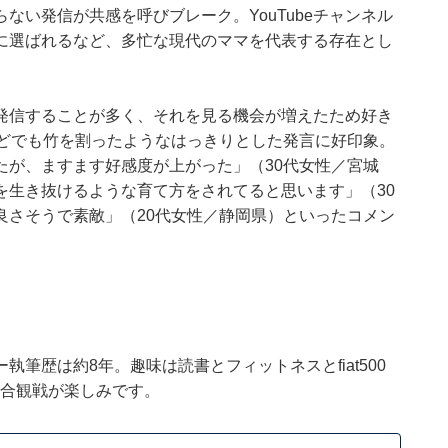
ない発信が共感を呼びブレーク。YouTubeチャンネル
に選ばれるなど、多忙な現代のママを代表する存在とし
発信することが多く、それを見る機会が増えたため好き
などでも竹を割ったようなはっきりとした発言に好印象。
たが、ますます好感度が上がった」（30代女性／宮城
を生き抜けるような育て方をされてると思います」（30
良さそうで素敵」（20代女性／静岡県）といったコメン
筆歴は約8年。趣味は読書とフィットネスとfiat500
の試合観戦が楽しみです。