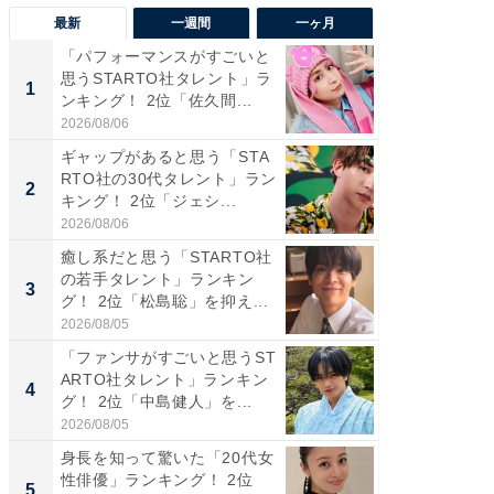
最新
一週間
一ヶ月
「パフォーマンスがすごいと
「癒し系
思うSTARTO社タレント」ラ
タレント
1
1
ンキング！ 2位「佐久間...
「井ノ原
2026/08/06
2026/08/0
ギャップがあると思う「STA
癒し系だ
RTO社の30代タレント」ラン
の若手
2
2
キング！ 2位「ジェシ...
グ！ 2
2026/08/06
2026/08/0
癒し系だと思う「STARTO社
ギャップ
の若手タレント」ランキン
RTO社
3
3
グ！ 2位「松島聡」を抑え...
キング！
2026/08/05
2026/08/0
「ファンサがすごいと思うST
「世界で
ARTO社タレント」ランキン
ARTO
4
4
グ！ 2位「中島健人」を...
グ！ 2
2026/08/05
2026/08/0
身長を知って驚いた「20代女
身長を知
性俳優」ランキング！ 2位
性俳優」
5
5