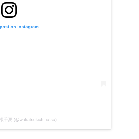
 post on Instagram
若槻千夏 (@wakatsukichinatsu)
！