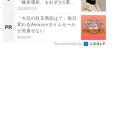
「橋本環奈」をわずか1票
「鈴木
差...
倒...
2026/07/10
2026/08/0
「今日の目玉商品は？」毎日
上質な眠
変わるAmazonタイムセール
座で体感
PR
PR
が見逃せない
Amazon
ReFa GIN
Recommended by