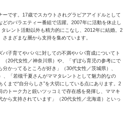
ナーです。17歳でスカウトされグラビアアイドルとして
どのバラエティー番組で活躍。2007年に活動を休止し
タレント活動以外も精力的にこなし、2012年に結婚。2
、さまざまな層から支持を集めています。
ズバ子育てやパパに対しての不満やパパ育成についてト
」（20代女性／神奈川県）や、「ずぼら育児の参考にで
も分かってるところが好き」（30代女性／茨城県）、
都）、「若槻千夏さんがママタレントとして魅力的なの
くまで“自分らしさ”を大切にしている点にあります。2
前のトーク力と鋭いツッコミで存在感を発揮し、ママキ
代から支持されています」（20代女性／北海道）といっ