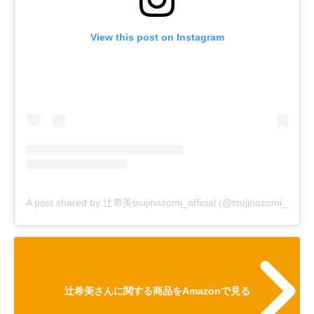
View this post on Instagram
A post shared by 辻希美tsujinozomi_official (@tsujinozomi_officia
辻希美さんに関する商品をAmazonで見る