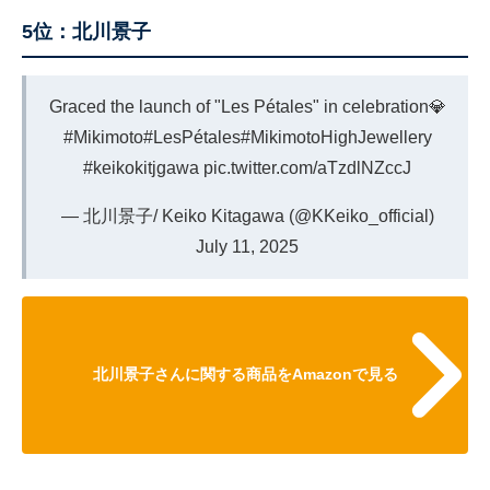
5位：北川景子
Graced the launch of "Les Pétales" in celebration💎
#Mikimoto
#LesPétales
#MikimotoHighJewellery
#keikokitjgawa
pic.twitter.com/aTzdlNZccJ
— 北川景子/ Keiko Kitagawa (@KKeiko_official)
July 11, 2025
北川景子さんに関する商品をAmazonで見る