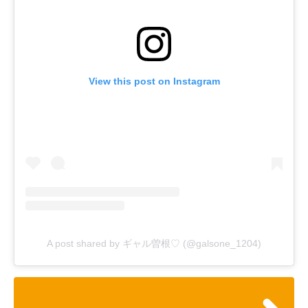
View this post on Instagram
A post shared by ギャル曽根♡ (@galsone_1204)