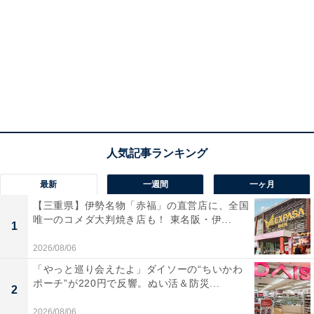
最新
一週間
一ヶ月
【三重県】伊勢名物「赤福」の直営店に、全国
唯一のコメダ大判焼き店も！ 東名阪・伊...
1
2026/08/06
「やっと巡り会えたよ」ダイソーの“ちいかわ
ポーチ”が220円で反響。ぬい活＆防災...
2
2026/08/06