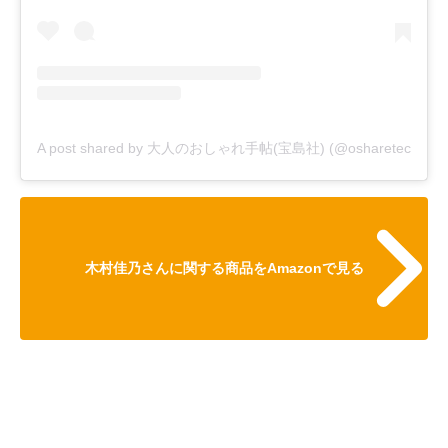
A post shared by 大人のおしゃれ手帖(宝島社) (@osharetecho)
木村佳乃さんに関する商品をAmazonで見る