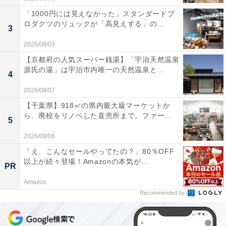
「1000円には見えなかった」スタンダードプ
ロダクツのリュックが「高見えする」の...
3
2026/08/03
【京都府の人気スーパー銭湯】「宇治天然温泉
源氏の湯」は宇治市内唯一の天然温泉と...
4
2026/08/07
【千葉県】918㎡の県内最大級マーケットか
ら、廃校をリノベした直売所まで。ファー...
5
2026/08/06
「え、こんなセールやってたの？」80％OFF
以上が続々登場！Amazonの本気が...
PR
Amazon
Recommended by