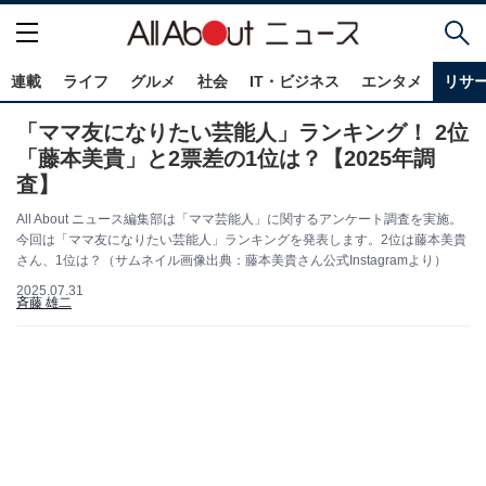
連載
ライフ
グルメ
社会
IT・ビジネス
エンタメ
リサ
「ママ友になりたい芸能人」ランキング！ 2位
「藤本美貴」と2票差の1位は？【2025年調
査】
All About ニュース編集部は「ママ芸能人」に関するアンケート調査を実施。
今回は「ママ友になりたい芸能人」ランキングを発表します。2位は藤本美貴
さん、1位は？（サムネイル画像出典：藤本美貴さん公式Instagramより）
2025.07.31
斉藤 雄二