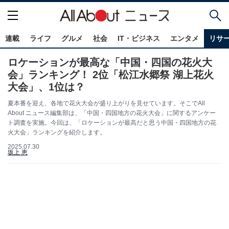
連載
ライフ
グルメ
社会
IT・ビジネス
エンタメ
リサ
ロケーションが最高な「中国・四国の花火大
会」ランキング！ 2位「松江水郷祭 湖上花火
大会」、1位は？
夏本番を迎え、各地で花火大会が盛り上がりを見せています。そこでAll
About ニュース編集部は、「中国・四国地方の花火大会」に関するアンケー
ト調査を実施。今回は、「ロケーションが最高だと思う中国・四国地方の花
火大会」ランキングを紹介します。
2025.07.30
坂上 恵