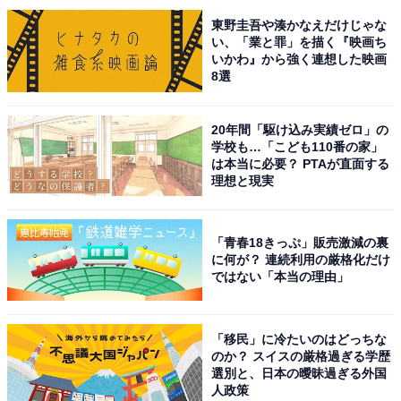
東野圭吾や湊かなえだけじゃな
い、「業と罪」を描く『映画ち
いかわ』から強く連想した映画
8選
20年間「駆け込み実績ゼロ」の
学校も…「こども110番の家」
は本当に必要？ PTAが直面する
理想と現実
「青春18きっぷ」販売激減の裏
に何が？ 連続利用の厳格化だけ
ではない「本当の理由」
こちらもおすすめ
花火の芸術性が高い「中国・四国の花火大会」
ランキング！ 2位「関門海峡花火大会」、圧倒
的1位は？
「移民」に冷たいのはどっちな
のか？ スイスの厳格過ぎる学歴
選別と、日本の曖昧過ぎる外国
人政策