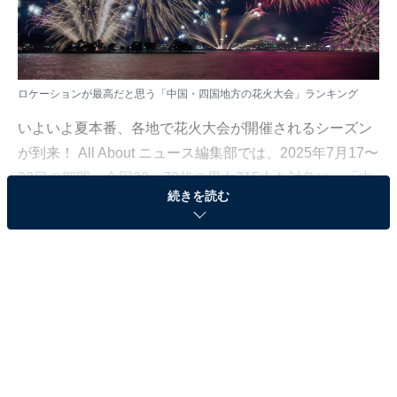
ロケーションが最高だと思う「中国・四国地方の花火大会」ランキング
いよいよ夏本番、各地で花火大会が開催されるシーズン
が到来！ All About ニュース編集部では、2025年7月17〜
23日の期間、全国20〜70代の男女215人を対象に、「中
続きを読む
国・四国地方の花火大会」に関するアンケートを実施し
ました。
その中から、「ロケーションが最高だと思う中国・四国
地方の花火大会」ランキングの結果をご紹介します。
＞7位までの全ランキング結果を見る