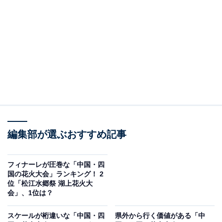
2位：松江水郷祭 湖上花火大会（島根県）／61票
島根県松江市の宍道湖を中心に、2025年8月2日、3日に
開催される松江水郷祭湖上花火大会は、水と光と街並み
が織りなす絶景で知られています。湖面に映る色とりど
りの花火が夜空と溶け合い、湖岸や観覧船から眺める景
色はまさに芸術的。夕暮れから夜にかけての移ろいゆく
空の色も花火と調和し、静けさと華やかさが交錯するぜ
いたくな時間が味わえます。
編集部が選ぶおすすめ記事
回答者からは「宍道湖の湖面に映る花火が幻想的で、湖
上からの打ち上げが特別感を演出。水と光のコントラス
フィナーレが圧巻な「中国・四
トが美しく、ロケーションはまさに絶景でした」(30代女
国の花火大会」ランキング！ 2
位「松江水郷祭 湖上花火大
性／東京都)、「湖上の台船からの打ち上げで、空と水面
会」、1位は？
が一体となる絶景ロケーションだから」(50代女性／兵庫
県)、「湖上で打ち上げられる花火が水面に映り、360度
スケールが桁違いな「中国・四
県外から行く価値がある「中