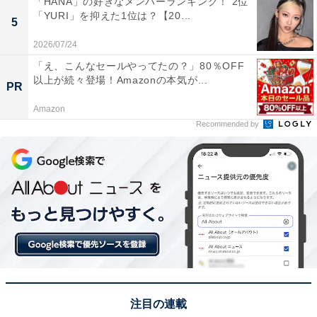
「HANA」の好きなメンバーランキング！ 2位
いった声が集まりました。
「YURI」を抑えた1位は？【20...
5
2026/07/24
※回答者からのコメントは原文ママです
「え、こんなセールやってたの？」80％OFF
以上が続々登場！Amazonの本気が...
PR
この記事の筆者：坂上 恵
All About ニュースの編集者。オールアバウトに入社後、
Amazon
Recommended by
SNSトレンドにフォーカスした記事執筆やSEOライティ
ングの経験を経て、のちにAll About ニュースチームのメ
ンバーに参入。現在は旅行・カルチャー・エンタメなど
を中心に企画編集を担当。東京都出身。居酒屋巡りとス
ポーツ観戦が生きがい。
次ページ
7位までのランキング結果を見る
注目の連載