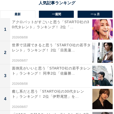
山口県下関市と福岡県北九州市門司区を結ぶ関門海峡を
舞台に、2025年は8月13日に開催される関門海峡花火大
最新
一週間
一ヶ月
会。海と橋と夜景が一体となったダイナミックなロケー
アクロバットがすごいと思う「STARTO社の3
ションは唯一無二で、観覧スポットごとに異なる表情が
0代タレント」ランキング！ 2位「...
1
楽しめます。両岸から同時に打ち上がる花火は、海上に
2026/08/08
広がる風と音の演出と相まって圧倒的な臨場感。都市と
世界で活躍できると思う「STARTO社の若手タ
自然が見事に融合した舞台で繰り広げられる極上の夜を
レント」ランキング！ 2位「目黒蓮...
2
演出します。
2026/08/07
回答者からは「海峡を望む立地で、海と夜景、花火のす
面倒見がいいと思う「STARTO社の若手タレン
ト」ランキング！ 同率2位「佐藤勝...
べてが調和した最高のロケーション」(20代女性／神奈川
3
県)、「門司と下関の両側から違う系統の花火が見れて、
2026/08/08
海に映る花火も綺麗で、デートにも最適です」(30代女性
癒し系だと思う「STARTO社の30代タレン
／東京都)、「関門海峡を挟んだ両側からの打ち上げられ
ト」ランキング！ 2位「伊野尾慧」を...
4
た花火が見える楽しみがあります。関門海峡は普段から
2026/08/07
とても景色が良いので最高です」(40代女性／広島県)と