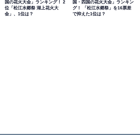
国の花火大会」ランキング！ 2
国・四国の花火大会」ランキン
の自然美あふれる景色と共に楽しめるのが魅力」(50代男
位「松江水郷祭 湖上花火大
グ！ 「松江水郷祭」を16票差
性／東京都)といった声が集まりました。
会」、1位は？
で抑えた1位は？
1位：関門海峡花火大会（山口県）／70票