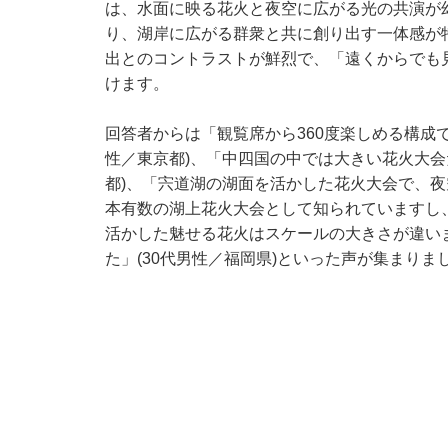
は、水面に映る花火と夜空に広がる光の共演が
り、湖岸に広がる群衆と共に創り出す一体感が
出とのコントラストが鮮烈で、「遠くからでも
けます。
回答者からは「観覧席から360度楽しめる構成
性／東京都)、「中四国の中では大きい花火大会
都)、「宍道湖の湖面を活かした花火大会で、
本有数の湖上花火大会として知られていますし
活かした魅せる花火はスケールの大きさが違い
た」(30代男性／福岡県)といった声が集まりま