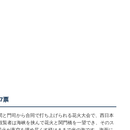
7票
で下関と門司から合同で打ち上げられる花火大会で、西日本
観覧者は海峡を挟んで花火と関門橋を一望でき、そのス
の花火が夜空を埋め尽くす様はまるで光の海です。海面に