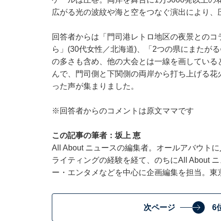
広がる光の波紋や海と空をつなぐ演出により、
回答者からは「門司港レトロ地区の夜景とのコ
ら」(30代女性／北海道)、「2つの県にまた
の多さも含め、他の大会とは一線を画していると
んで、門司側と下関側の両岸から打ち上げる花火
った声が集まりました。
※回答者からのコメントは原文ママです
この記事の筆者：坂上 恵
All About ニュースの編集者。オールアバ
ライティングの経験を経て、のちにAll Abou
ー・エンタメなどを中心に企画編集を担当。東
次ページ
6