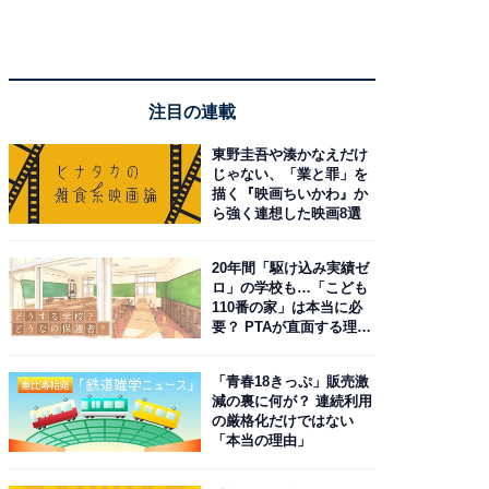
注目の連載
東野圭吾や湊かなえだけ
じゃない、「業と罪」を
描く『映画ちいかわ』か
ら強く連想した映画8選
20年間「駆け込み実績ゼ
ロ」の学校も…「こども
110番の家」は本当に必
要？ PTAが直面する理想
と現実
「青春18きっぷ」販売激
減の裏に何が？ 連続利用
の厳格化だけではない
「本当の理由」