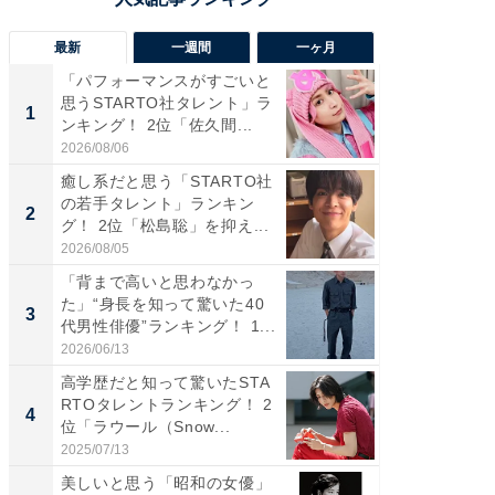
最新
一週間
一ヶ月
「パフォーマンスがすごいと
「癒し系
思うSTARTO社タレント」ラ
タレント
1
1
ンキング！ 2位「佐久間...
「井ノ原
2026/08/06
2026/08/0
癒し系だと思う「STARTO社
癒し系だ
の若手タレント」ランキン
の若手
2
2
グ！ 2位「松島聡」を抑え...
グ！ 2
2026/08/05
2026/08/0
「背まで高いと思わなかっ
ギャップ
た」“身長を知って驚いた40
RTO社
3
3
代男性俳優”ランキング！ 1...
キング！
2026/06/13
2026/08/0
高学歴だと知って驚いたSTA
「世界で
RTOタレントランキング！ 2
ARTO
4
4
位「ラウール（Snow...
グ！ 2
2025/07/13
2026/08/0
美しいと思う「昭和の女優」
身長を知