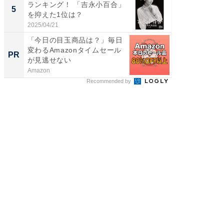
ランキング！ 「吉永小百合」
性俳優」
5
5
を抑えた1位は？
「鈴木
倒...
2025/04/21
2026/08/0
「今日の目玉商品は？」毎日
「今日
変わるAmazonタイムセール
変わるA
PR
PR
が見逃せない
が見逃
Amazon
Amazon
Recommended by