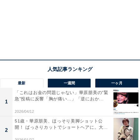
最新
一週間
一ヶ月
「これはお金の問題じゃない」華原朋美の“緊
急”投稿に反響「胸が痛い…」「逆におか...
1
2026/04/12
51歳・華原朋美、ほっそり美脚ショット公
開！ ばっさりカットでショートヘアに。大...
2