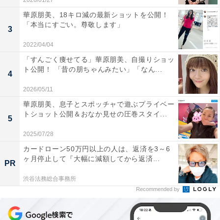
2026/01/27
華原朋美、18キロ減の最新ショットを公開！
「本当にすごい。尊敬します」
3
2022/04/04
「すんごく痩せてる」華原朋美、自撮りショッ
ト公開！ 「昔の朋ちゃんみたい」「なん...
4
2026/05/11
華原朋美、息子とスポッチャで遊ぶプライベー
トショット公開＆おなか見せの圧巻スタイ...
5
2025/07/28
カードローン50万円以上の人は、返済を3～6
ヶ月停止して『大幅に減額してから返済...
PR
渋谷法務総合事務所
Recommended by