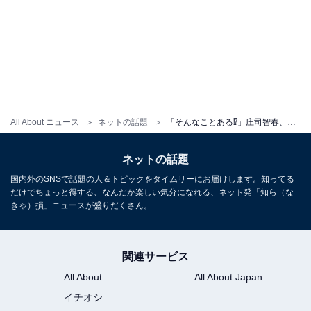
All About ニュース
ネットの話題
「そんなことある⁉」庄司智春、子どもの“丸つけ”でまさかの間違い？ 「笑いました」「ヤバい父親」
ネットの話題
国内外のSNSで話題の人＆トピックをタイムリーにお届けします。知ってる
だけでちょっと得する、なんだか楽しい気分になれる、ネット発「知ら（な
きゃ）損」ニュースが盛りだくさん。
関連サービス
All About
All About Japan
イチオシ