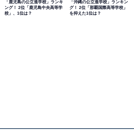
「鹿児島の公立進学校」ランキ
「沖縄の公立進学校」ランキン
せられていました。
ング！ 2位「鹿児島中央高等学
グ！ 2位「那覇国際高等学校」
校」、1位は？
を抑えた1位は？
1位：開邦高等学校（沖縄県）／69票
1位は「開邦高等学校」でした。県内屈指の進学校とし