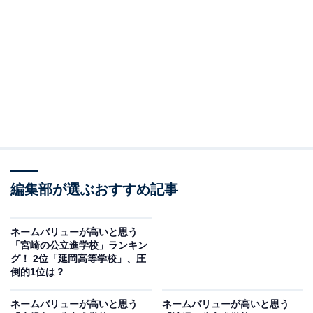
＞5位までの全ランキング結果を見る
2位：那覇国際高等学校（沖縄県）／48票
2位は「那覇国際高等学校」でした。普通科と国際科を
設置し、国際教育や語学教育に力を入れていることか
ら、多くの人がその学習環境に注目しています。文武両
道の校風や高い知名度も、入学後の誇りにつながると評
価されているようです。
編集部が選ぶおすすめ記事
回答者からは「都会にあり、憧れている学生が多いから
です」（40代男性／沖縄県）、「沖縄県内でも国際理解
ネームバリューが高いと思う
教育の先駆け的存在として知られており、グローバルな
「宮崎の公立進学校」ランキン
グ！ 2位「延岡高等学校」、圧
視野を持つ生徒が多い点が評価されているから」（40代
倒的1位は？
女性／埼玉県）、「スポーツでも活躍しているイメージ
があるから」（30代女性／大阪府）などのコメントが寄
ネームバリューが高いと思う
ネームバリューが高いと思う