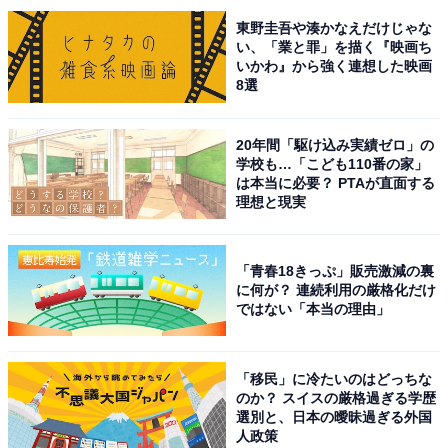
東野圭吾や湊かなえだけじゃな
い、「業と罪」を描く『映画ち
いかわ』から強く連想した映画
8選
20年間「駆け込み実績ゼロ」の
学校も…「こども110番の家」
こちらもおすすめ
は本当に必要？ PTAが直面する
ネームバリューが高いと思う「大分の公立進学
理想と現実
校」ランキング！ 2位「大分舞鶴高等学校」を
抑えた1位は？
「青春18きっぷ」販売激減の裏
に何が？ 連続利用の厳格化だけ
ではない「本当の理由」
「移民」に冷たいのはどっちな
のか？ スイスの厳格過ぎる学歴
選別と、日本の曖昧過ぎる外国
1
2
人政策