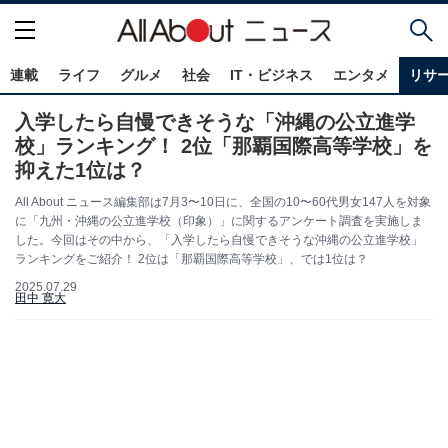
連載
ライフ
グルメ
社会
IT・ビジネス
エンタメ
リサ
入学したら自慢できそうな「沖縄の公立進学
校」ランキング！ 2位「那覇国際高等学校」を
抑えた1位は？
All About ニュース編集部は7月3〜10日に、全国の10〜60代男女147人を対象
に「九州・沖縄の公立進学校（印象）」に関するアンケート調査を実施しま
した。今回はその中から、「入学したら自慢できそうな沖縄の公立進学校」
ランキングをご紹介！ 2位は「那覇国際高等学校」、では1位は？
2025.07.29
田中 寛大