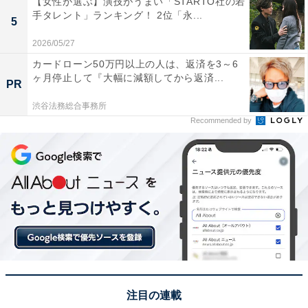
【女性が選ぶ】演技がうまい「STARTO社の若
この記事の筆者：田中 寛大
手タレント」ランキング！ 2位「永...
5
一橋大学大学院社会学研究科修了後、国の所管法人に入
2026/05/27
職。地方公共団体の情報化支援や広報を担当。2019年に
カードローン50万円以上の人は、返済を3～6
株式会社アマノートを設立し、現在はWebメディアや選
ヶ月停止して『大幅に減額してから返済...
PR
書サービスの運営、SEO業務に従事。年間3,000本以上
のコンテンツ制作に携わる。
渋谷法務総合事務所
Recommended by
次ページ
5位までのランキング結果を見る
注目の連載