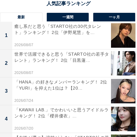
て高い偏差値と難関大学への合格実績を誇り、学術探究
科と芸術科（音楽コース・美術コース）を設置していま
最新
一週間
一ヶ月
す。多様な学びの場を提供しており、県内最難関校とし
癒し系だと思う「STARTO社の30代タレン
て多くの支持を集めているようです。
ト」ランキング！ 2位「伊野尾慧」を...
1
2026/08/07
回答者からは「沖縄県の中高一貫校で有名ですし、高校
世界で活躍できると思う「STARTO社の若手タ
はイチニを争うほどの偏差値があります」（30代男性／
レント」ランキング！ 2位「目黒蓮...
2
福岡県）、「沖縄県の高校はあまり知らないが、開邦高
校は聞いたことがある」（30代男性／福岡県）、「沖縄
2026/08/07
県内ではトップレベルの進学校、学術探究科があって理
「HANA」の好きなメンバーランキング！ 2位
「YURI」を抑えた1位は？【20...
数系の分野が強いです。名門学校でネームバリューが高
3
いです」（50代女性／広島県）などのコメントが寄せら
2026/07/24
れていました。
「KAWAII LAB.」でかわいいと思うアイドルラ
ンキング！ 2位「櫻井優衣」...
4
※回答コメントは原文ママです
2026/07/20