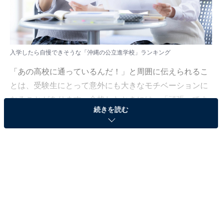
入学したら自慢できそうな「沖縄の公立進学校」ランキング
「あの高校に通っているんだ！」と周囲に伝えられるこ
とは、受験生にとって意外にも大きなモチベーションに
なることがあります。合格したときには、「頑張ってよ
続きを読む
かった」と心から実感できる喜びにつながるかもしれま
せん。
All About ニュース編集部では、全国の10〜60代の男女
147人を対象に、「入学したら自慢できそうな沖縄の公
立進学校」についてアンケートを実施しました。その結
果をランキング形式で紹介します！