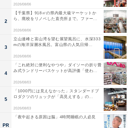
2026/08/06
【千葉県】918㎡の県内最大級マーケットか
ら、廃校をリノベした直売所まで。ファー...
2
2026/08/06
立山連峰と富山湾を望む展望風呂に、水深333
mの海洋深層水風呂。富山県の人気日帰...
3
2026/08/06
「これ絶対に便利なやつや」ダイソーの折り畳
み式ランドリーバスケットが高評価「使わ...
4
2026/08/03
「1000円には見えなかった」スタンダードプ
ロダクツのリュックが「高見えする」の...
5
2026/08/03
「夜中起きる原因は脳」4時間睡眠の人必見
PR