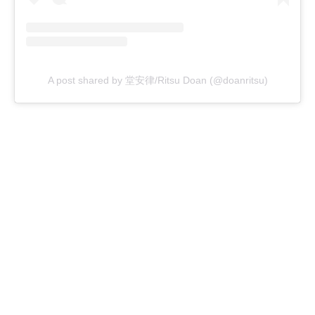
A post shared by 堂安律/Ritsu Doan (@doanritsu)