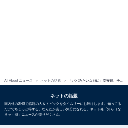
All About ニュース
ネットの話題
「パパみたいな顔に」堂安律、子どもたちとの写真に反響「顔がめちゃめちゃ優しい」「天使に囲まれてる」
ネットの話題
国内外のSNSで話題の人＆トピックをタイムリーにお届けします。知ってる
だけでちょっと得する、なんだか楽しい気分になれる、ネット発「知ら（な
きゃ）損」ニュースが盛りだくさん。