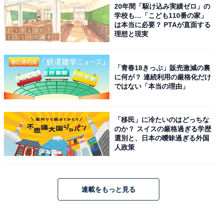
20年間「駆け込み実績ゼロ」の
学校も…「こども110番の家」
は本当に必要？ PTAが直面する
理想と現実
「青春18きっぷ」販売激減の裏
に何が？ 連続利用の厳格化だけ
ではない「本当の理由」
「移民」に冷たいのはどっちな
のか？ スイスの厳格過ぎる学歴
選別と、日本の曖昧過ぎる外国
人政策
連載をもっと見る