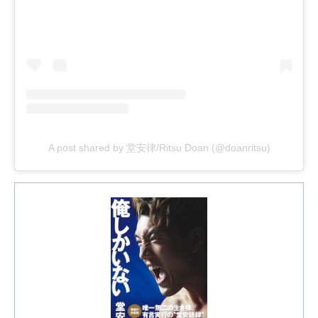
A post shared by 堂安律/Ritsu Doan (@doanritsu)