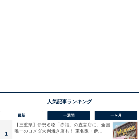
最新
一週間
一ヶ月
【三重県】伊勢名物「赤福」の直営店に、全国
唯一のコメダ大判焼き店も！ 東名阪・伊...
1