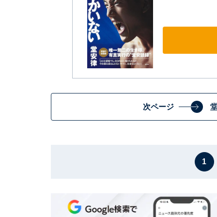
次ページ
1