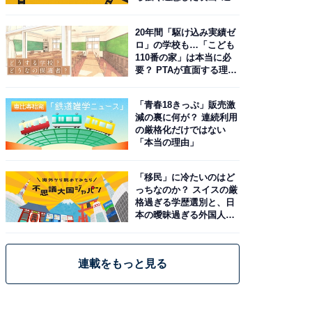
20年間「駆け込み実績ゼ
ロ」の学校も…「こども
110番の家」は本当に必
要？ PTAが直面する理想
と現実
「青春18きっぷ」販売激
減の裏に何が？ 連続利用
の厳格化だけではない
「本当の理由」
「移民」に冷たいのはど
っちなのか？ スイスの厳
格過ぎる学歴選別と、日
本の曖昧過ぎる外国人政
策
連載をもっと見る