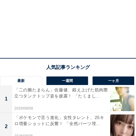
最新
一週間
一ヶ月
「二の腕たまらん」佐藤健、鍛え上げた筋肉際
立つタンクトップ姿を披露！ 「たくまし...
1
2026/08/08
「ポケモンで言う進化」女性タレント、25キ
ロ増量ショットに反響！ 「全然パーツ埋...
2