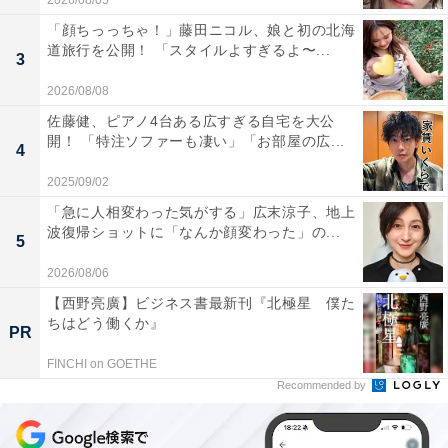
2026/08/05
「顔ちっっちゃ！」藤田ニコル、娘と初の北海
道旅行を公開！ 「スタイルよすぎるよ〜...
3
2026/08/08
佐藤健、ピアノ4台ある広すぎる自宅を大公
開！ 「特注ソファーも凄い」「お部屋の広...
4
2025/09/02
「急に人相変わった気がする」広末涼子、地上
波復帰ショットに「なんか顔変わった」の...
5
2026/08/06
【西野亮廣】ビジネス書最新刊『北極星 僕た
ちはどう働くか』
PR
FINCHI on GOETHE
Recommended by