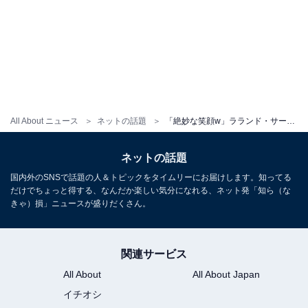
All About ニュース
ネットの話題
「絶妙な笑顔w」ラランド・サーヤ、夏を満喫するプライベートショット公開！ 「楽しんでてかわいい」
ネットの話題
国内外のSNSで話題の人＆トピックをタイムリーにお届けします。知ってる
だけでちょっと得する、なんだか楽しい気分になれる、ネット発「知ら（な
きゃ）損」ニュースが盛りだくさん。
関連サービス
All About
All About Japan
イチオシ