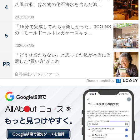
八風の湯」は名物の化石海水を含んだ濃...
4
2026/08/08
「15分で完成してめちゃ楽しかった」3COINS
の「モールドールトレカケースキッ...
5
2026/08/05
「どうせ当たらない」と思ってた私が本当に当
選した“買い方”がこれ
PR
合同会社デジタルファーム
Recommended by