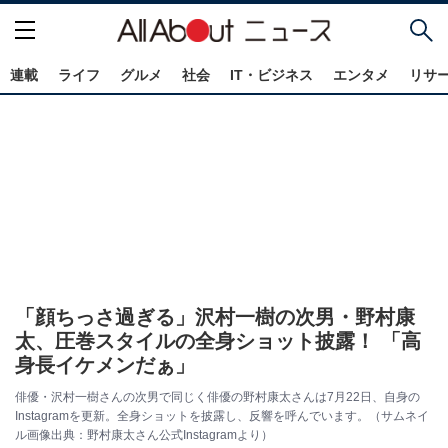
連載
ライフ
グルメ
社会
IT・ビジネス
エンタメ
リサ
「顔ちっさ過ぎる」沢村一樹の次男・野村康
太、圧巻スタイルの全身ショット披露！ 「高
身長イケメンだぁ」
俳優・沢村一樹さんの次男で同じく俳優の野村康太さんは7月22日、自身の
Instagramを更新。全身ショットを披露し、反響を呼んでいます。（サムネイ
ル画像出典：野村康太さん公式Instagramより）