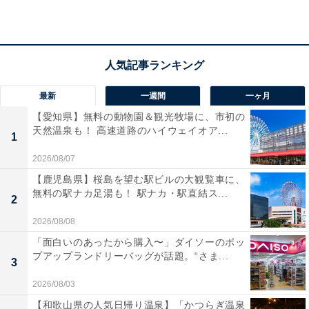
最新
一週間
一ヶ月
【愛知県】無料の動物園＆観光牧場に、市初の
天然温泉も！ 高速道路のハイウェイオア...
1
2026/08/07
【鹿児島県】桜島を望む駅ビルの大観覧車に、
無料の駅ナカ足湯も！ 駅ナカ・駅直結ス...
2
2026/08/08
「面白いのあったから購入〜」ダイソーのポッ
プアップランドリーバッグが話題。“さま...
3
2026/08/03
【和歌山県の人気日帰り温泉】「かつらぎ温泉