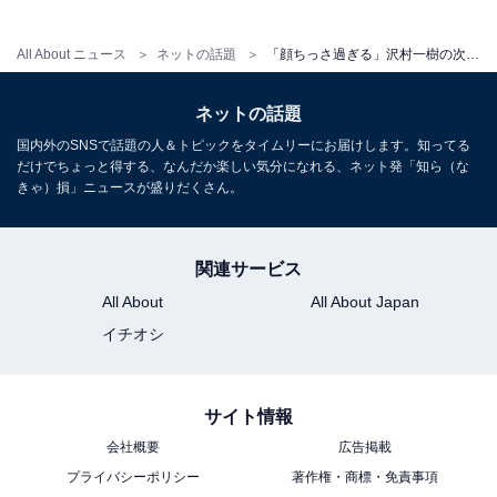
All About ニュース
ネットの話題
「顔ちっさ過ぎる」沢村一樹の次男・野村康太、圧巻スタイルの全身ショット披露！ 「高身長イケメンだぁ」
ネットの話題
国内外のSNSで話題の人＆トピックをタイムリーにお届けします。知ってる
だけでちょっと得する、なんだか楽しい気分になれる、ネット発「知ら（な
きゃ）損」ニュースが盛りだくさん。
関連サービス
All About
All About Japan
イチオシ
サイト情報
会社概要
広告掲載
プライバシーポリシー
著作権・商標・免責事項