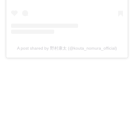
A post shared by 野村康太 (@kouta_nomura_official)