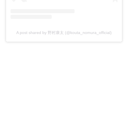
A post shared by 野村康太 (@kouta_nomura_official)