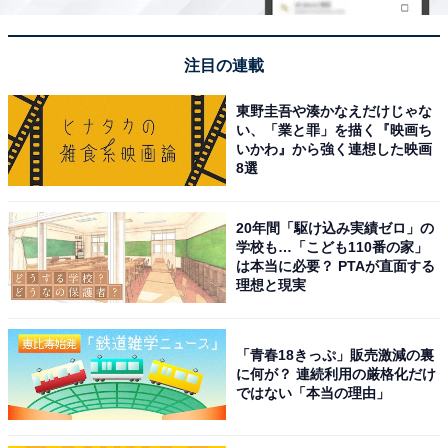
注目の連載
東野圭吾や湊かなえだけじゃな
い、「業と罪」を描く『映画ち
いかわ』から強く連想した映画
8選
20年間「駆け込み実績ゼロ」の
学校も…「こども110番の家」
は本当に必要？ PTAが直面する
理想と現実
「青春18きっぷ」販売激減の裏
に何が？ 連続利用の厳格化だけ
ではない「本当の理由」