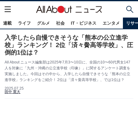
連載
ライフ
グルメ
社会
IT・ビジネス
エンタメ
リサ
入学したら自慢できそうな「熊本の公立進学
校」ランキング！ 2位「済々黌高等学校」、圧
倒的1位は？
All About ニュース編集部は2025年7月3〜10日に、全国の10〜60代男女147
人を対象に「九州・沖縄の公立進学校（印象）」に関するアンケート調査を
実施しました。今回はその中から、入学したら自慢できそうな「熊本の公立
進学校」ランキングをご紹介！ 2位は「済々黌高等学校」、では1位は？
2025.07.25
田中 寛大