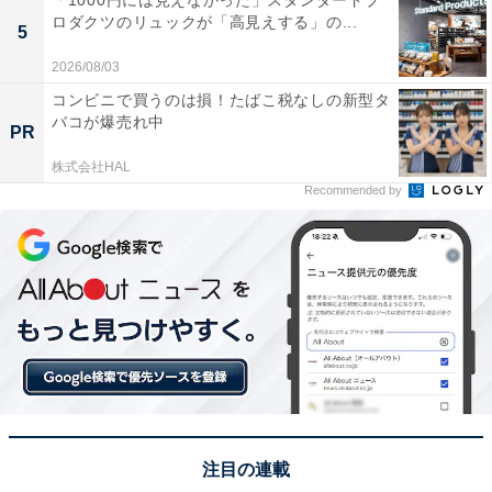
ロダクツのリュックが「高見えする」の...
5
2026/08/03
コンビニで買うのは損！たばこ税なしの新型タ
バコが爆売れ中
PR
株式会社HAL
Recommended by
注目の連載