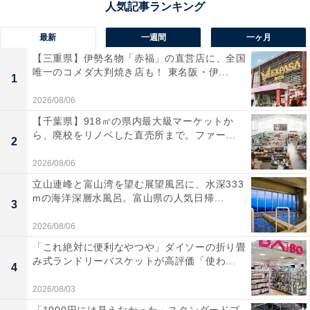
最新
一週間
一ヶ月
【三重県】伊勢名物「赤福」の直営店に、全国
唯一のコメダ大判焼き店も！ 東名阪・伊...
1
2026/08/06
【千葉県】918㎡の県内最大級マーケットか
ら、廃校をリノベした直売所まで。ファー...
2
2026/08/06
立山連峰と富山湾を望む展望風呂に、水深333
mの海洋深層水風呂。富山県の人気日帰...
3
2026/08/06
「これ絶対に便利なやつや」ダイソーの折り畳
み式ランドリーバスケットが高評価「使わ...
4
2026/08/03
「1000円には見えなかった」スタンダードプ