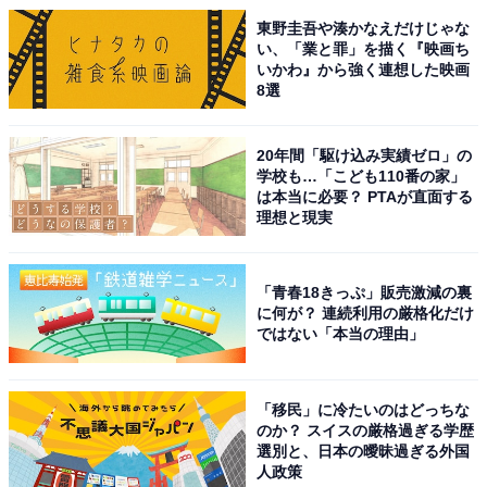
東野圭吾や湊かなえだけじゃな
い、「業と罪」を描く『映画ち
いかわ』から強く連想した映画
8選
20年間「駆け込み実績ゼロ」の
学校も…「こども110番の家」
は本当に必要？ PTAが直面する
理想と現実
「青春18きっぷ」販売激減の裏
に何が？ 連続利用の厳格化だけ
ではない「本当の理由」
「移民」に冷たいのはどっちな
のか？ スイスの厳格過ぎる学歴
選別と、日本の曖昧過ぎる外国
人政策