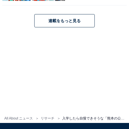
連載をもっと見る
All About ニュース
リサーチ
入学したら自慢できそうな「熊本の公立進学校」ランキング！ 2位「済々黌高等学校」、圧倒的1位は？