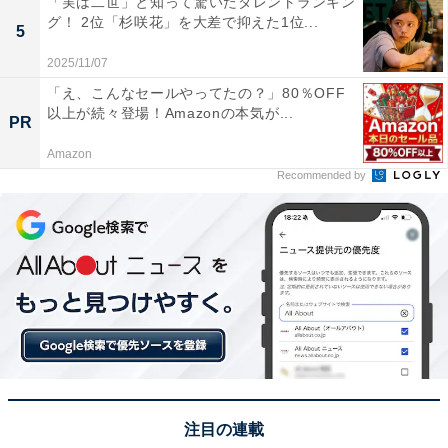
「実は二世」と知って驚いたタレントランキン
グ！ 2位「杉咲花」を大差で抑えた1位...
5
この記事の筆者：田中 寛大
2025/11/07
一橋大学大学院社会学研究科修了後、国の所管法人に入
「え、こんなセールやってたの？」80％OFF
職。地方公共団体の情報化支援や広報を担当。2019年に
以上が続々登場！Amazonの本気が...
PR
株式会社アマノートを設立し、現在はWebメディアや選
書サービスの運営、SEO業務に従事。年間3,000本以上
Amazon
Recommended by
のコンテンツ制作に携わる。
次ページ
6位までのランキング結果を見る
注目の連載