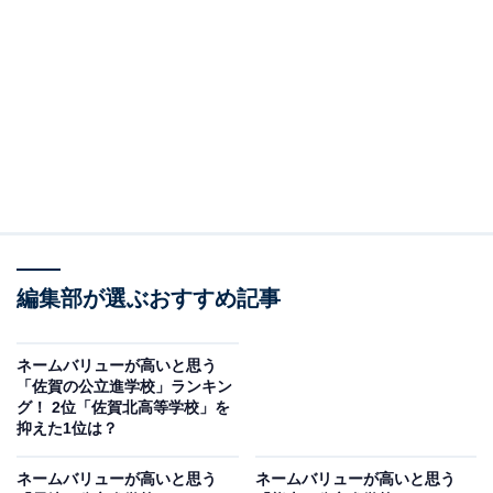
＞6位までの全ランキング結果を見る
2位：済々黌高等学校（熊本県）／43票
2位は「済々黌高等学校」でした。済々黌高等学校は、
熊本県内でも屈指の進学校として知られており、九州大
学などの難関大学への合格者を多数輩出しています。部
活動も活発で、文武両道の学校として多くの人に評価さ
れているようです。
編集部が選ぶおすすめ記事
回答者からは「県内トップの進学校として、九州大学や
東京大学などの難関国公立大学、早慶をはじめとする有
ネームバリューが高いと思う
名私立大学への合格者数が多いです」（50代男性／東京
「佐賀の公立進学校」ランキン
グ！ 2位「佐賀北高等学校」を
都）、「どの部活も全国に行く程レベルが高いから」
抑えた1位は？
（30代男性／熊本県）、「甲子園でも知名度高く文武両
道なイメージ」（40代男性／東京都）などのコメントが
ネームバリューが高いと思う
ネームバリューが高いと思う