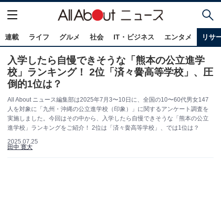
連載
ライフ
グルメ
社会
IT・ビジネス
エンタメ
リサ
入学したら自慢できそうな「熊本の公立進学
校」ランキング！ 2位「済々黌高等学校」、圧
倒的1位は？
All About ニュース編集部は2025年7月3〜10日に、全国の10〜60代男女147
人を対象に「九州・沖縄の公立進学校（印象）」に関するアンケート調査を
実施しました。今回はその中から、入学したら自慢できそうな「熊本の公立
進学校」ランキングをご紹介！ 2位は「済々黌高等学校」、では1位は？
2025.07.25
田中 寛大