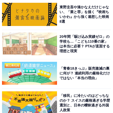
東野圭吾や湊かなえだけじゃな
い、「業と罪」を描く『映画ち
いかわ』から強く連想した映画
8選
20年間「駆け込み実績ゼロ」の
学校も…「こども110番の家」
は本当に必要？ PTAが直面する
こちらもおすすめ
理想と現実
ネームバリューが高いと思う「福岡の公立進学
校」ランキング！ 2位「福岡高等学校」を抑え
た1位は？
「青春18きっぷ」販売激減の裏
に何が？ 連続利用の厳格化だけ
ではない「本当の理由」
「移民」に冷たいのはどっちな
のか？ スイスの厳格過ぎる学歴
選別と、日本の曖昧過ぎる外国
人政策