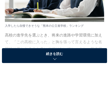
入学したら自慢できそうな「熊本の公立進学校」ランキング
高校の進学先を選ぶとき、将来の進路や学習環境に加え
て、「この高校に入った」と胸を張って言えるような名
門校に惹かれる人も多いのではないでしょうか。熊本県
続きを読む
にも、そんなブランド力のある公立進学校が存在しま
す。
All About ニュース編集部では、全国の10〜60代の男女
147人を対象に、「入学したら自慢できそうな熊本の公
立進学校」についてアンケートを実施しました。その結
果をランキング形式で紹介します！