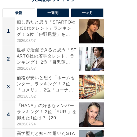
最新
一週間
一ヶ月
癒し系だと思う「STARTO社
癒し系だ
の30代タレント」ランキン
の若手
1
1
グ！ 2位「伊野尾慧」を...
グ！ 2
2026/08/07
2026/08/0
世界で活躍できると思う「ST
「パフ
ARTO社の若手タレント」ラ
思うST
2
2
ンキング！ 2位「目黒蓮...
ンキング
2026/08/07
2026/08/0
価格が安いと思う「ホームセ
ギャップ
ンター」ランキング！ 3位
RTO社
3
3
「コメリ」、2位「コーナ
キング！
ン」...
2023/03/02
2026/08/0
「HANA」の好きなメンバー
癒し系だ
ランキング！ 2位「YURI」を
の30代
4
4
抑えた1位は？【20...
グ！ 2
2026/07/24
2026/08/0
高学歴だと知って驚いたSTA
「ファン