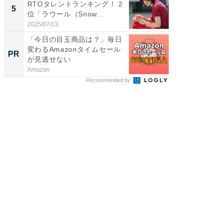
RTOタレントランキング！ 2
ARTO
5
5
位「ラウール（Snow...
グ！ 2
2025/07/13
2026/08/0
「今日の目玉商品は？」毎日
【8/2
変わるAmazonタイムセール
高い探
PR
PR
が見逃せない
学習指導
Amazon
COMPAS
Recommended by