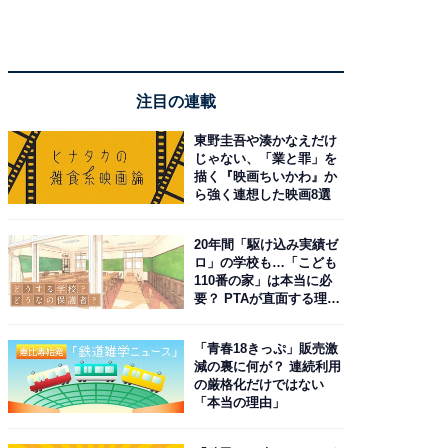
注目の連載
東野圭吾や湊かなえだけ
じゃない、「業と罪」を
描く『映画ちいかわ』か
ら強く連想した映画8選
20年間「駆け込み実績ゼ
ロ」の学校も…「こども
110番の家」は本当に必
要？ PTAが直面する理想
と現実
「青春18きっぷ」販売激
減の裏に何が？ 連続利用
の厳格化だけではない
「本当の理由」