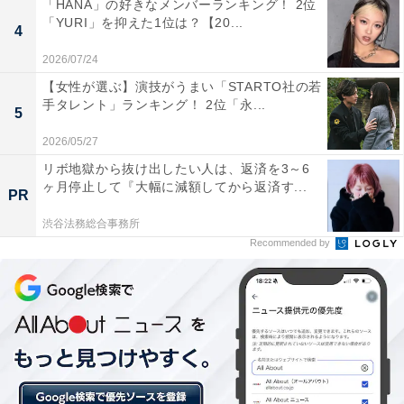
「HANA」の好きなメンバーランキング！ 2位
All About ニュースの編集者。オールアバウトに入社後、
「YURI」を抑えた1位は？【20...
4
SNSトレンドにフォーカスした記事執筆やSEOライティ
ングの経験を経て、のちにAll About ニュースチームのメ
2026/07/24
ンバーに参入。現在は旅行・カルチャー・エンタメなど
【女性が選ぶ】演技がうまい「STARTO社の若
手タレント」ランキング！ 2位「永...
を中心に企画編集を担当。東京都出身。居酒屋巡りとス
5
ポーツ観戦が生きがい。
2026/05/27
リボ地獄から抜け出したい人は、返済を3～6
ヶ月停止して『大幅に減額してから返済す...
PR
5位までの全ランキング結果を見
次ページ
る
渋谷法務総合事務所
Recommended by