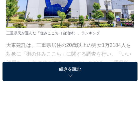
三重県民が選んだ「住みここち（自治体）」ランキング
大東建託は、三重県居住の20歳以上の男女1万2184人を
対象に「街の住みここち」に関する調査を行い、「いい
部屋ネット 街の住みここちランキング2025＜三重県版
続きを読む
＞」として結果を発表しました。調査は2021～2025年の
回答（※一部2019年・2020年を含む）をもとに集計して
います。
本記事では、三重県民が選んだ「住みここち（自治
体）」ランキングを紹介します。
＞5位までの全ランキング結果を見る