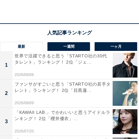
道路も整備され、交通利便性の高さが評価されていま
す。県内で最も面積が小さい町ながら商業施設が充実
し、人口増加率県内1位を記録するなど、発展を続けて
います。
居住者からは「幹線道路へのアクセスが良く、出かける
最新
一週間
一ヶ月
際には便利で良い。外食もそれなりに充実している。ス
世界で活躍できると思う「STARTO社の30代
タレント」ランキング！ 2位「ジェ...
ーパーも近くにあって便利」「田舎だけど名古屋も電車
1
で40分で行けて近くにイオンやスーパーもあり住みやす
2026/08/09
い」「小さな町なのでのんびりとした雰囲気。子育て政
ファンサがすごいと思う「STARTO社の若手タ
策がわりと充実している」といった意見が寄せられてい
レント」ランキング！ 2位「目黒蓮...
2
ます。
2026/08/09
「KAWAII LAB.」でかわいいと思うアイドルラ
※回答者のコメントは原文ママです
ンキング！ 2位「櫻井優衣」...
3
2026/07/20
この記事の筆者：坂上 恵