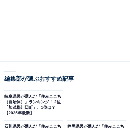
2位：三重郡川越町／評点68.9／偏差値66.1
三重郡川越町は、伊勢湾岸自動車道・みえ川越インター
チェンジを備え、名古屋市へのアクセスに優れた町で
す。児童館の整備など子育て支援が充実しており、自然
と利便性が調和した住環境が整っています。伊勢湾や員
弁川に代表される豊かな自然も魅力で、3年連続で2位を
維持しています。
編集部が選ぶおすすめ記事
「近くに公園もあって、子供とよく遊びに行ってます！
車で少し走るだけで飲食店もイオンなどのスーパーもあ
岐阜県民が選んだ「住みここち
るし、満足してます！」「都会過ぎず田舎過ぎず適度に
（自治体）」ランキング！ 2位
「加茂郡川辺町」、1位は？
発展しており、交通の便もよく、治安もよい」といった
【2025年最新】
声が多く寄せられました。
石川県民が選んだ「住みここち
静岡県民が選んだ「住みここち