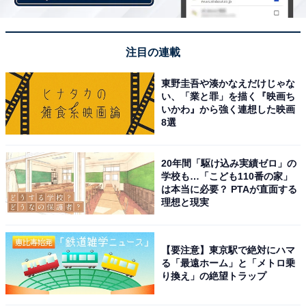
注目の連載
東野圭吾や湊かなえだけじゃな
い、「業と罪」を描く『映画ち
いかわ』から強く連想した映画
8選
こちらもおすすめ
石川県民が選んだ「住みたい街」ランキング！
2位「野々市市」、圧倒的1位は？【2025年最
20年間「駆け込み実績ゼロ」の
新】
学校も…「こども110番の家」
は本当に必要？ PTAが直面する
理想と現実
【要注意】東京駅で絶対にハマ
る「最遠ホーム」と「メトロ乗
り換え」の絶望トラップ
1
2