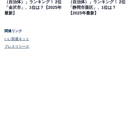
（自治体）」ランキング！ 2位
（自治体）」ランキング！ 2位
「金沢市」、1位は？【2025年
「静岡市葵区」、1位は？
最新】
【2025年最新】
関連リンク
いい部屋ネット
プレスリリース
1位：三重郡朝日町／評点69.4／偏差値67.0
三重郡朝日町は、JR関西本線と近鉄名古屋線の2駅を備
え、名古屋市へのアクセスが良好な町です。国道1号や
伊勢湾岸自動車道・みえ朝日インターチェンジなど主要