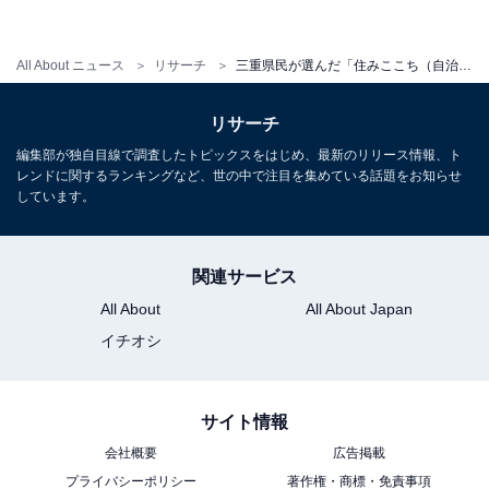
All About ニュース
リサーチ
三重県民が選んだ「住みここち（自治体）」ランキング！ 2位「三重郡川越町」、1位は？【2025年最新】
リサーチ
編集部が独自目線で調査したトピックスをはじめ、最新のリリース情報、ト
レンドに関するランキングなど、世の中で注目を集めている話題をお知らせ
しています。
関連サービス
All About
All About Japan
イチオシ
サイト情報
会社概要
広告掲載
プライバシーポリシー
著作権・商標・免責事項