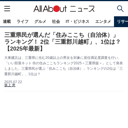
連載
ライフ
グルメ
社会
IT・ビジネス
エンタメ
リサ
三重県民が選んだ「住みここち（自治体）」
ランキング！ 2位「三重郡川越町」、1位は？
【2025年最新】
大東建託は、三重県に住む20歳以上の男女を対象に居住満足度調査を行い、
「いい部屋ネット 街の住みここちランキング2025＜三重県版＞」として発表
しました。三重県民が選ぶ「住みここち（自治体）」ランキングの2位は「三
重郡川越町」、1位は？
2025.07.22
坂上 恵