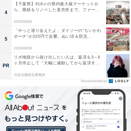
【千葉県】918㎡の県内最大級マーケットか
ら、廃校をリノベした直売所まで。ファー...
4
2026/08/06
「やっと巡り会えたよ」ダイソーの“ちいかわ
ポーチ”が220円で反響。ぬい活＆防災...
5
2026/08/06
リボ地獄から抜け出したい人は、返済を3～6
ヶ月停止して『大幅に減額してから返済す...
PR
渋谷法務総合事務所
Recommended by