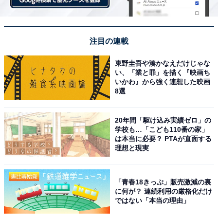
注目の連載
東野圭吾や湊かなえだけじゃな
い、「業と罪」を描く『映画ち
いかわ』から強く連想した映画
8選
20年間「駆け込み実績ゼロ」の
学校も…「こども110番の家」
は本当に必要？ PTAが直面する
理想と現実
「青春18きっぷ」販売激減の裏
に何が？ 連続利用の厳格化だけ
ではない「本当の理由」