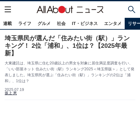
連載
ライフ
グルメ
社会
IT・ビジネス
エンタメ
リサ
埼玉県民が選んだ「住みたい街（駅）」ラン
キング！ 2位「浦和」、1位は？【2025年最
新】
大東建託は、埼玉県に住む20歳以上の男女を対象に居住満足度調査を行い、
「いい部屋ネット 住みたい街（駅）ランキング2025＜埼玉県版＞」として発
表しました。埼玉県民が選ぶ「住みたい街（駅）」ランキングの2位は「浦
和」、1位は？
2025.07.19
坂上 恵