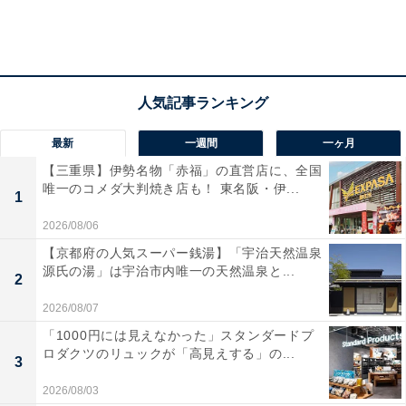
最新
一週間
一ヶ月
【三重県】伊勢名物「赤福」の直営店に、全国
唯一のコメダ大判焼き店も！ 東名阪・伊...
1
2026/08/06
【京都府の人気スーパー銭湯】「宇治天然温泉
源氏の湯」は宇治市内唯一の天然温泉と...
2
2026/08/07
「1000円には見えなかった」スタンダードプ
ロダクツのリュックが「高見えする」の...
3
2026/08/03