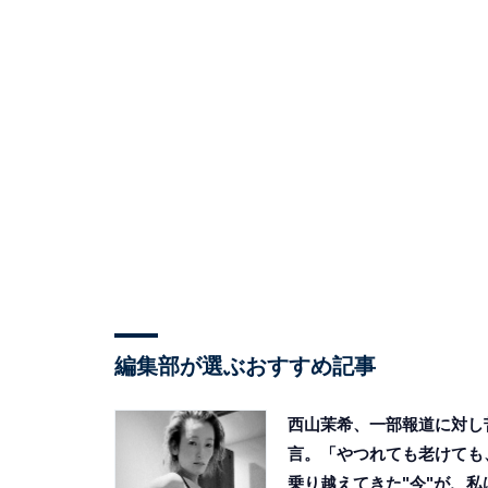
編集部が選ぶおすすめ記事
西山茉希、一部報道に対し
言。「やつれても老けても
乗り越えてきた"今"が、私