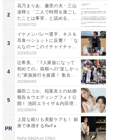
花乃まりあ、趣里の夫・三山
「え、
凌輝と「二人で時間を過ごし
芸人、2
2
2
たことは事実」と認める。
エットに
「不...
2026/07/22
2026/08/0
イケメンバレー選手、キス＆
「脚が
耳食べショットに反響！ 「な
横川尚
3
3
んなのーこのイチャイチャ
ムキな姿
感...
刃...
2026/01/29
2026/08/0
辻希美、「7人家族になって
「脳がバ
初めての」箱根への“楽しかっ
装姿が話
4
4
た”家族旅行を披露！ 集合...
のお父さ
2026/04/05
2026/08/0
藤田ニコル、稲葉友との結婚
「急に
報告＆ウエディングフォト公
る」広
5
5
開！ 池田エライザ＆内田理
ョット
央...
た」の..
2023/08/04
2026/08/0
上質な眠りも美髪ケアも！ 銀
【西野
座で体感するReFa
を追求
PR
PR
は
ReFa GINZA on CREA
FINCHI o