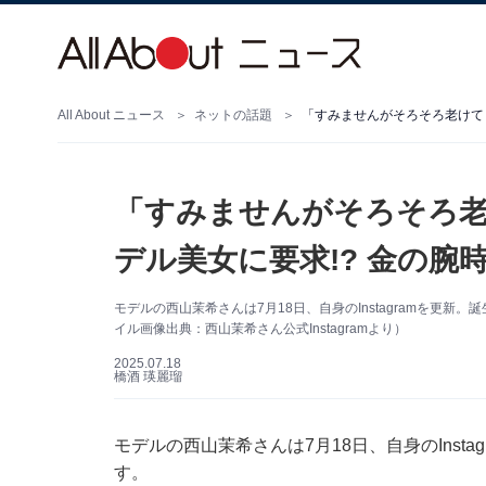
All About ニュース
ネットの話題
「すみませんがそろそろ
デル美女に要求!? 金の
モデルの西山茉希さんは7月18日、自身のInstagramを更
イル画像出典：西山茉希さん公式Instagramより）
2025.07.18
橋酒 瑛麗瑠
モデルの西山茉希さんは7月18日、自身のInst
す。