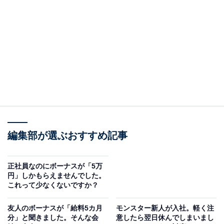
をしたいかを整理し、今の仕事を続けるべきか、あ
るいは新しい準備を始めるべきかを考えていきまし
ょう。
詳しくは以下で解説します。
まずは、帰る「時期」を明確にして逆算しましょ
う
編集部が選ぶおすすめ記事
「いつかは地元に帰りたい」——漠然とそう考えている
正社員なのにボーナスが「5万
人も多いのではないでしょうか。独立行政法人 労働政策
円」しかもらえませんでした。
研究・研修機構が行った調査によると、「出身市町村へ
これって少なくないですか？
戻りたい・やや戻りたい」と考える人は約45％にのぼり
友人のボーナスが「給料5カ月
モンスター新人が入社。軽く注
ます。
分」と聞きました。そんな会
意したら翌日休んでしまいまし