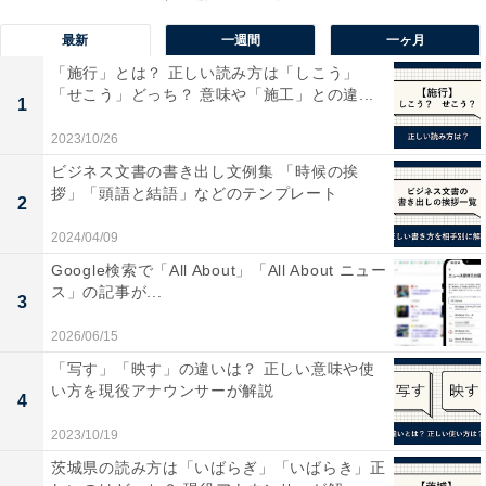
最新
一週間
一ヶ月
「施行」とは？ 正しい読み方は「しこう」
「せこう」どっち？ 意味や「施工」との違...
1
2023/10/26
ビジネス文書の書き出し文例集 「時候の挨
拶」「頭語と結語」などのテンプレート
2
2024/04/09
今の仕事、いつまで続ける？ 「地元で何をしたい
Google検索で「All About」「All About ニュー
か」がカギ
ス」の記事が...
3
2026/06/15
さて、本題の「今の仕事をいつまで続けるべきか」とい
「写す」「映す」の違いは？ 正しい意味や使
う問いですが、その答えは「地元で何をしたいか」によ
い方を現役アナウンサーが解説
4
って大きく変わってきます。
2023/10/19
もし地元に、今のあなたの「強み」（スキルや経験、専
茨城県の読み方は「いばらぎ」「いばらき」正