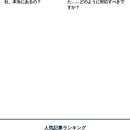
社、本当にあるの？
た……どのように対応すべきで
すか？
都市の喧騒（けんそう）から離れて心穏やかに暮らした
い、子育ては親の近くで、あるいは地域に貢献したいな
ど、地元への思いは人それぞれ。でも、「いつか」のま
まだと、なかなか具体的な一歩が踏み出せないもので
す。
Uターンを考えるなら、まず「いつ頃、地元に戻りたい
のか」を具体的にイメージすることから始めましょう。
5年後？ 10年後？ それとも、もっと近い未来？ 時期が明
確になれば、そこから逆算して「今、何をすべきか」が
見えてきます。