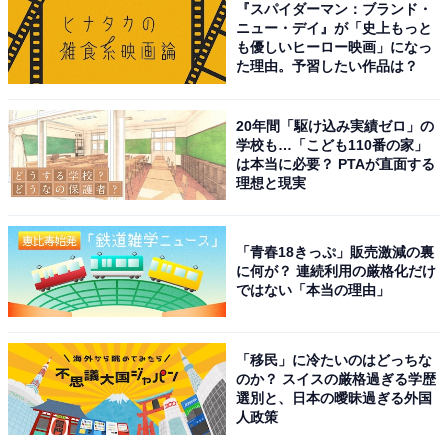
い」という場合は、現職のままUターンできないかを会
『スパイダーマン：ブランド・
ニュー・デイ』が「史上もっと
社と相談するのも1つの手です。リモートワークや地方
も優しいヒーロー映画」になっ
拠点への異動など、会社が柔軟な働き方を検討してくれ
た理由。予習したい作品は？
る可能性は十分にあります。
20年間「駆け込み実績ゼロ」の
学校も…「こども110番の家」
人事担当者や直属の上司に、まずは正直な気持ちを伝え
は本当に必要？ PTAが直面する
てみましょう。「前例がないから無理」と諦める前に、
理想と現実
まずは対話の機会を持つことが大切です。
「青春18きっぷ」販売激減の裏
に何が？ 連続利用の厳格化だけ
ではない「本当の理由」
「移民」に冷たいのはどっちな
のか？ スイスの厳格過ぎる学歴
選別と、日本の曖昧過ぎる外国
人政策