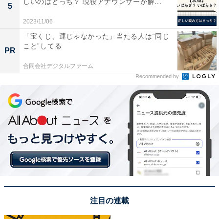
しいのはどっち？ 現役アナウンサーが解...
門知識など）を存分に生かせる仕事、あるいは希望する
5
職種や業界があるなら、今の仕事でさらにその強みを磨
2023/11/06
き、具体的な実績を積み上げることが何よりの準備にな
「宝くじ、運じゃなかった」当たる人は“同じ
ります。
こと”してる
PR
合同会社デジタルファーム
一方で、「地元に戻ったら、新しいことにチャレンジし
Recommended by
たい」と考えているなら、早めの準備と情報収集がカギ
になります。今の仕事で得られるスキルが直接生かせな
い可能性があるため、新しい分野の知識を学んだり、関
連する資格を取得したり、副業で経験を積んだりするこ
とも検討してみてください。
いずれの場合も、地元にどんな仕事があるのかしっかり
調べ、それを見据えた準備をすることが大切です。
注目の連載
そして、「地元に帰りたいけど、今の会社を辞めたくな