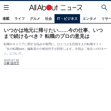
連載
ライフ
グルメ
社会
IT・ビジネス
エンタメ
リサ
いつかは地元に帰りたい……今の仕事、いつ
まで続けるべき？ 転職のプロの意見は
転職やキャリアに関する悩みや疑問に、ひとつ上を目指す人の転職サイト
『女の転職type』編集長の小林佳代子が回答します。今回は「地元へのUター
ン」について。
2025.07.30
小林 佳代子