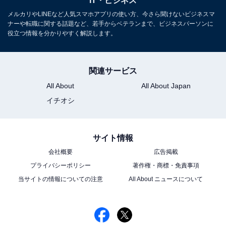
IT・ビジネス
地方自治体が運営する移住相談窓口や、地域の商工会議
メルカリやLINEなど人気スマホアプリの使い方、今さら聞けないビジネスマ
所では、地元企業の情報や就職支援を行っている場合が
ナーや転職に関する話題など、若手からベテランまで、ビジネスパーソンに
あります。地域ならではのネットワークで、非公開求人
役立つ情報を分かりやすく解説します。
に出会える可能性もあります。
関連サービス
・SNSやWebコミュニティーの活用
All About
All About Japan
Facebookの地域グループやUターン・Iターン支援のWeb
イチオシ
サイトなど、オンラインのコミュニティーで情報交換し
たり、地元の企業やそこで働く人の情報を集めたりする
のもいいでしょう。地元出身の知り合いに話を聞いてみ
サイト情報
るのも有効な手段です。
会社概要
広告掲載
プライバシーポリシー
著作権・商標・免責事項
そして、忘れてはいけないのが、地方移住のデメリット
当サイトの情報についての注意
All About ニュースについて
も存在するという現実です。都心と比べて公共交通機関
が不便だったり、娯楽施設が少なかったり、医療機関の
選択肢が限られたりすることもあります。収入が都心よ