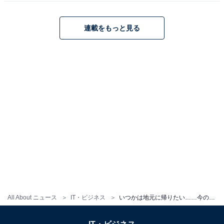
連載をもっと見る
地元での仕事探しと、後悔しないためのリアルな
視点
地元での仕事探しは、一般的な転職サイトや転職エージ
ェントの活用以外に、以下のような方法も有効活用でき
ます。
・ハローワークや地元の求人サイト
地域に特化した求人が多く掲載されているため、まずは
ここで基本的な情報源をチェックしましょう。
All About ニュース
IT・ビジネス
いつかは地元に帰りたい……今の仕事、いつまで続けるべき？ 転職のプロの意見は
・地域の商工会議所や移住支援センター