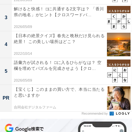
2026/05/09
解けると快感！ □に共通する2文字は？ 「香川
県の地名」がヒント【クロスワードパ...
3
2026/05/09
【日本の絶景クイズ】春先と晩秋だけ見られる
絶景！ この美しい場所はどこ？
4
2022/10/14
語彙力が試される！ □に入るひらがなは？ 空
欄を埋めてパズルを完成させよう【クロ...
5
2026/05/09
【宝くじ】このままの買い方で、本当に当たる
と思いますか
PR
合同会社デジタルファーム
Recommended by