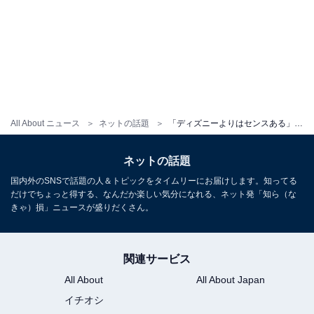
All About ニュース
ネットの話題
「ディズニーよりはセンスある」任天堂公式X、『ゼルダの伝説』実写キャストを発表で反響！ 「適任すぎる」
ネットの話題
国内外のSNSで話題の人＆トピックをタイムリーにお届けします。知ってる
だけでちょっと得する、なんだか楽しい気分になれる、ネット発「知ら（な
きゃ）損」ニュースが盛りだくさん。
関連サービス
All About
All About Japan
イチオシ