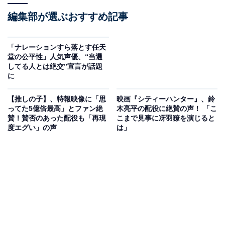
編集部が選ぶおすすめ記事
「ナレーションすら落とす任天
堂の公平性」人気声優、“当選
してる人とは絶交”宣言が話題
に
【推しの子】、特報映像に「思
映画『シティーハンター』、鈴
ってた5億倍最高」とファン絶
木亮平の配役に絶賛の声！ 「こ
賛！賛否のあった配役も「再現
こまで見事に冴羽獠を演じると
度エグい」の声
は」