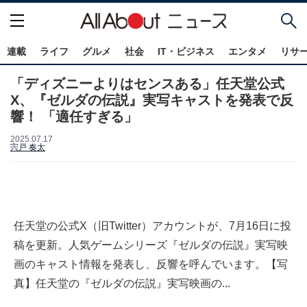
連載
ライフ
グルメ
社会
IT・ビジネス
エンタメ
リサ
「ディズニーよりはセンスある」任天堂公式
X、『ゼルダの伝説』実写キャストを発表で反
響！ 「適任すぎる」
2025.07.17
宍戸 奏太
任天堂の公式X（旧Twitter）アカウントが、7月16日に投
稿を更新。人気ゲームシリーズ『ゼルダの伝説』実写映
画のキャスト情報を発表し、反響を呼んでいます。【写
真】任天堂の『ゼルダの伝説』実写映画の...