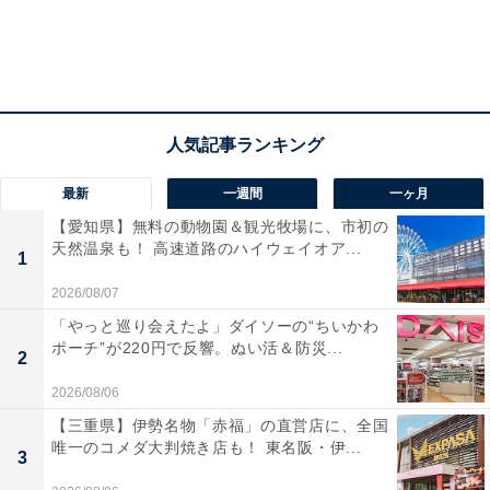
最新
一週間
一ヶ月
【愛知県】無料の動物園＆観光牧場に、市初の
天然温泉も！ 高速道路のハイウェイオア...
1
2026/08/07
「やっと巡り会えたよ」ダイソーの“ちいかわ
ポーチ”が220円で反響。ぬい活＆防災...
2
2026/08/06
【三重県】伊勢名物「赤福」の直営店に、全国
唯一のコメダ大判焼き店も！ 東名阪・伊...
3