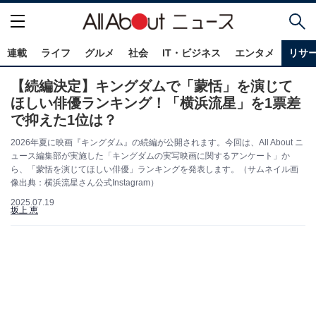
連載
ライフ
グルメ
社会
IT・ビジネス
エンタメ
リサ
【続編決定】キングダムで「蒙恬」を演じて
ほしい俳優ランキング！「横浜流星」を1票差
で抑えた1位は？
2026年夏に映画『キングダム』の続編が公開されます。今回は、All About ニ
ュース編集部が実施した「キングダムの実写映画に関するアンケート」か
ら、「蒙恬を演じてほしい俳優」ランキングを発表します。（サムネイル画
像出典：横浜流星さん公式Instagram）
2025.07.19
坂上 恵