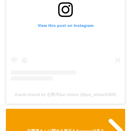
View this post on Instagram
A post shared by 志尊淳/jun shison (@jun_shison0305)