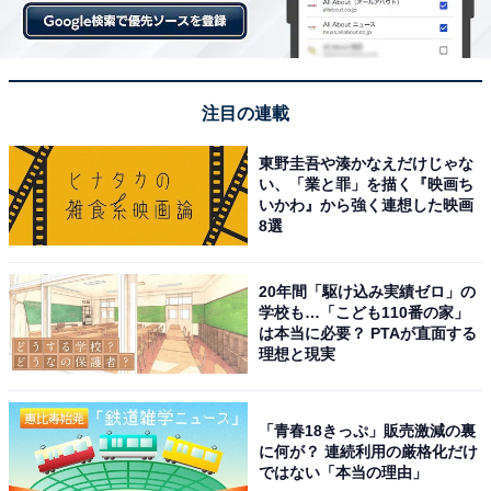
注目の連載
東野圭吾や湊かなえだけじゃな
い、「業と罪」を描く『映画ち
いかわ』から強く連想した映画
8選
20年間「駆け込み実績ゼロ」の
学校も…「こども110番の家」
は本当に必要？ PTAが直面する
理想と現実
「青春18きっぷ」販売激減の裏
に何が？ 連続利用の厳格化だけ
ではない「本当の理由」