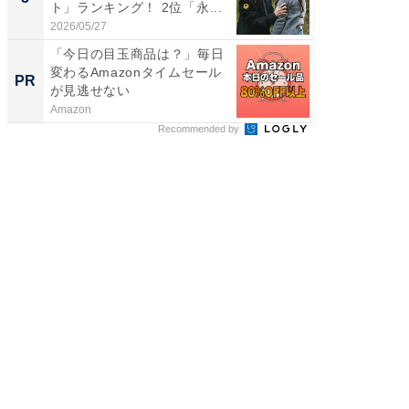
ト」ランキング！ 2位「永...
グ！ 2
2026/05/27
2026/08/0
「今日の目玉商品は？」毎日
【見城徹
変わるAmazonタイムセール
も変わ
PR
PR
が見逃せない
Amazon
FINCHI o
Recommended by