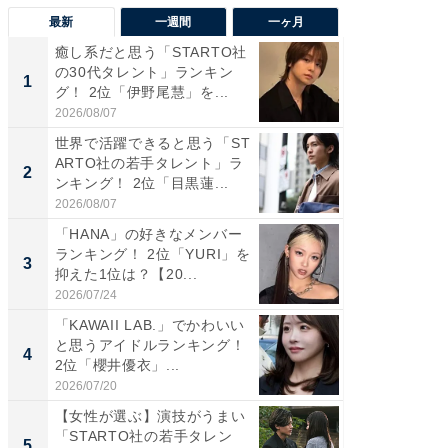
最新
一週間
一ヶ月
癒し系だと思う「STARTO社
癒し系だ
の30代タレント」ランキン
の若手
1
1
グ！ 2位「伊野尾慧」を...
グ！ 2
2026/08/07
2026/08/0
世界で活躍できると思う「ST
「パフ
ARTO社の若手タレント」ラ
思うST
2
2
ンキング！ 2位「目黒蓮...
ンキング
2026/08/07
2026/08/0
「HANA」の好きなメンバー
ギャップ
ランキング！ 2位「YURI」を
RTO社
3
3
抑えた1位は？【20...
キング！
2026/07/24
2026/08/0
「KAWAII LAB.」でかわいい
癒し系だ
と思うアイドルランキング！
の30代
4
4
2位「櫻井優衣」...
グ！ 2
2026/07/20
2026/08/0
【女性が選ぶ】演技がうまい
「ファン
「STARTO社の若手タレン
ARTO
5
5