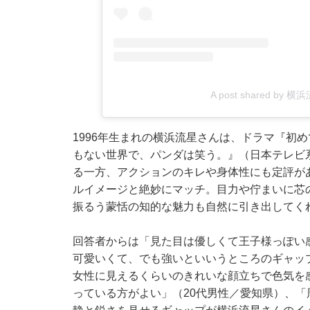
A post shared by 横浜流
1996年生まれの横浜流星さんは、ドラマ『初
もない世界で、パンダは笑う。』（日本テレビ
る一方、アクションのキレや身体性にも定評が
ルイメージと絶妙にマッチ。目力や佇まいに芯
振るう蒙恬の知的な魅力も自然に引き出してく
回答者からは「見た目は優しくて王子様っぽい
可愛いくて、でも強いといいうところのギャッ
女性に見えるくらいのきれいな顔立ちで色気を
っている方がよい」（20代男性／愛知県）、