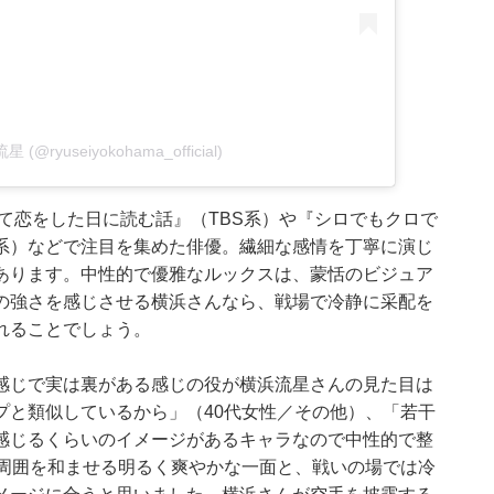
星 (@ryuseiyokohama_official)
めて恋をした日に読む話』（TBS系）や『シロでもクロで
系）などで注目を集めた俳優。繊細な感情を丁寧に演じ
あります。中性的で優雅なルックスは、蒙恬のビジュア
の強さを感じさせる横浜さんなら、戦場で冷静に采配を
れることでしょう。
感じで実は裏がある感じの役が横浜流星さんの見た目は
プと類似しているから」（40代女性／その他）、「若干
感じるくらいのイメージがあるキャラなので中性的で整
「周囲を和ませる明るく爽やかな一面と、戦いの場では冷