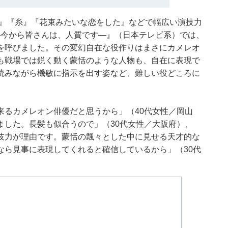
い』『糸』『花束みたいな恋をした』などで幅広い演技力
―今から皆さんは、人質です―』（日本テレビ系）では、
を呼びました。その変幻自在な役作りはまさにカメレオ
も戦場では鋭く動く蒙恬のような人物も、自在に表現で
読みながら機敏に指示を出す姿など、難しい役どころに
来るカメレオン俳優だと思うから」（40代女性／岡山
ました。長髪も似合うので」（30代女性／大阪府）、
技力が理由です。蒙恬の飄々とした中に見せる天才的な
なら見事に表現してくれると確信しているから」（30代