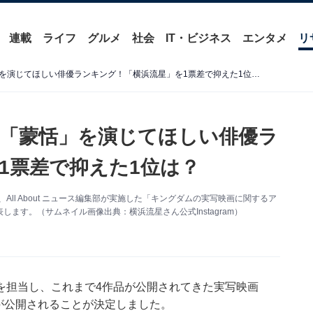
連載
ライフ
グルメ
社会
IT・ビジネス
エンタメ
リ
【続編決定】キングダムで「蒙恬」を演じてほしい俳優ランキング！「横浜流星」を1票差で抑えた1位は？
「蒙恬」を演じてほしい俳優ラ
1票差で抑えた1位は？
ll About ニュース編集部が実施した「キングダムの実写映画に関するア
ます。（サムネイル画像出典：横浜流星さん公式Instagram）
を担当し、これまで4作品が公開されてきた実写映画
目が公開されることが決定しました。