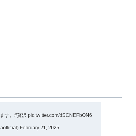
ます。
#贅沢
pic.twitter.com/dSCNEFbON6
fficial)
February 21, 2025