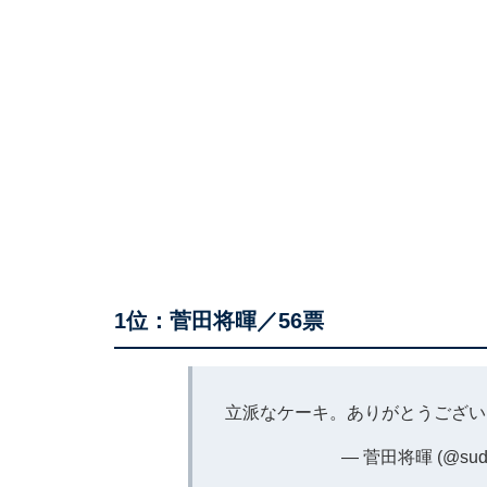
1位：菅田将暉／56票
立派なケーキ。ありがとうござい
— 菅田将暉 (@sudao