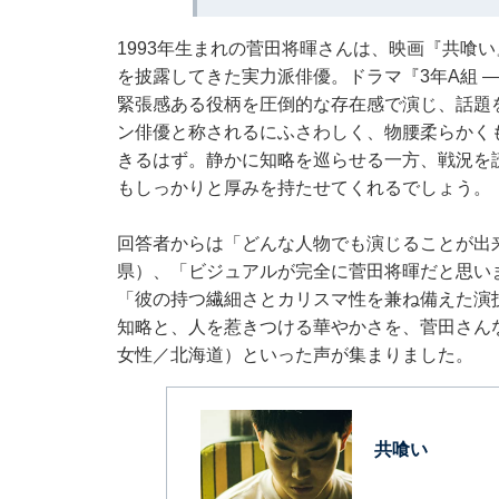
1993年生まれの菅田将暉さんは、映画『共喰
を披露してきた実力派俳優。ドラマ『3年A組 
緊張感ある役柄を圧倒的な存在感で演じ、話題
ン俳優と称されるにふさわしく、物腰柔らかく
きるはず。静かに知略を巡らせる一方、戦況を
もしっかりと厚みを持たせてくれるでしょう。
回答者からは「どんな人物でも演じることが出
県）、「ビジュアルが完全に菅田将暉だと思い
「彼の持つ繊細さとカリスマ性を兼ね備えた演
知略と、人を惹きつける華やかさを、菅田さん
女性／北海道）といった声が集まりました。
共喰い