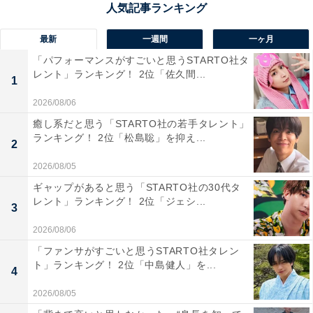
町）／76票
最新
一週間
一ヶ月
1位にランクインしたのは、プール＆温泉 テルメテルメ
「パフォーマンスがすごいと思うSTARTO社タ
です。標高1200mの広大な森に囲まれたプールと温泉を
レント」ランキング！ 2位「佐久間...
1
融合したリラクゼーション施設。
2026/08/06
癒し系だと思う「STARTO社の若手タレント」
遊泳プールやジャグジー、運動浴プールなどの多彩な屋
ランキング！ 2位「松島聡」を抑え...
2
内プールと、夏季限定の開放的な屋外プールが楽しめま
2026/08/05
す。予約制で湯もみ体験も可能です。
ギャップがあると思う「STARTO社の30代タ
レント」ランキング！ 2位「ジェシ...
3
回答コメントでは「温泉もあってプール以外も楽しめる
ため」（30代女性／神奈川県）、「TVで観たことがある
2026/08/06
ので、子供と一緒に行きたいです」（40代女性／埼玉
「ファンサがすごいと思うSTARTO社タレン
ト」ランキング！ 2位「中島健人」を...
県）、「昔より規模が小さくなったけど子供が楽しめる
4
プールだから」（30代女性／東京都）などの声が集まり
2026/08/05
ました。