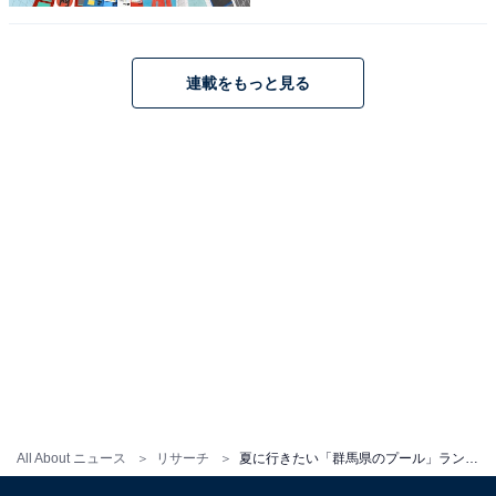
1
2
連載をもっと見る
All About ニュース
リサーチ
夏に行きたい「群馬県のプール」ランキング！ 2位「桐生市新里温水プール カリビアンビーチ」、1位は？