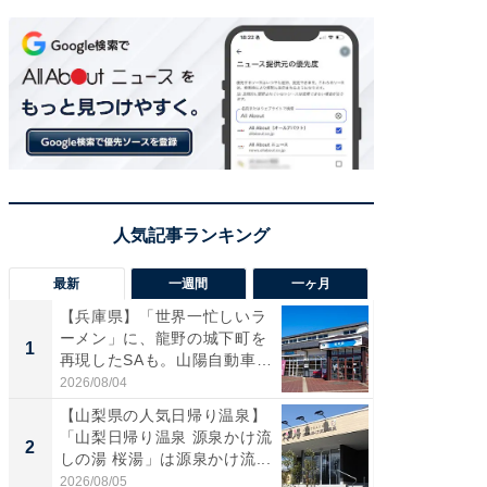
最新
一週間
一ヶ月
【兵庫県】「世界一忙しいラ
「気に
ーメン」に、龍野の城下町を
る〜」3
1
1
再現したSAも。山陽自動車
バー」
道...
好...
2026/08/04
2026/07/3
【山梨県の人気日帰り温泉】
【三重
「山梨日帰り温泉 源泉かけ流
「鈴鹿天
2
2
しの湯 桜湯」は源泉かけ流...
は100
2026/08/05
2026/08/0