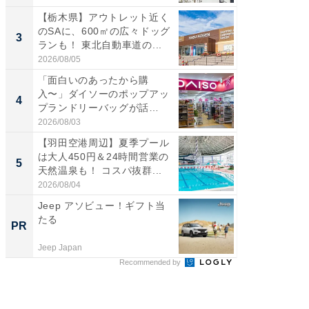
【栃木県】アウトレット近く
「ミニオ
のSAに、600㎡の広々ドッグ
ッグ！ 
3
3
ランも！ 東北自動車道の...
ど、夏限
2026/08/05
2026/08/0
「面白いのあったから購
ステラ
入〜」ダイソーのポップアッ
詰め放題
4
4
プランドリーバッグが話
00円で「
題。“さま...
2026/08/03
2026/08/0
【羽田空港周辺】夏季プール
【埼玉
は大人450円＆24時間営業の
「行田天
5
5
天然温泉も！ コスパ抜群...
は和の
が...
2026/08/04
2026/08/0
Jeep アソビュー！ギフト当
シェア別荘
たる
wners
PR
PR
Jeep Japan
COCO VIL
Recommended by