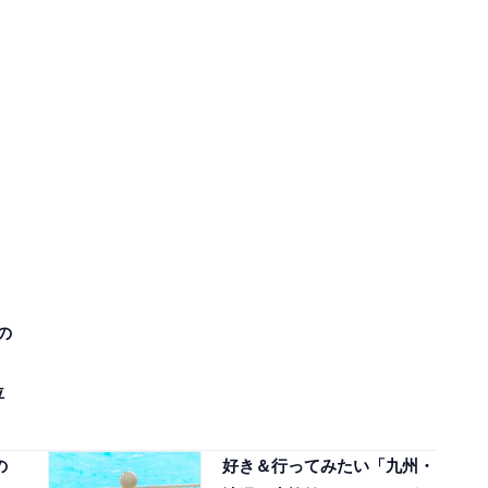
の
位
の
好き＆行ってみたい「九州・