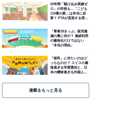
20年間「駆け込み実績ゼ
ロ」の学校も…「こども
110番の家」は本当に必
要？ PTAが直面する理想
と現実
「青春18きっぷ」販売激
減の裏に何が？ 連続利用
の厳格化だけではない
「本当の理由」
「移民」に冷たいのはど
っちなのか？ スイスの厳
格過ぎる学歴選別と、日
本の曖昧過ぎる外国人政
策
連載をもっと見る