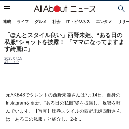
連載
ライフ
グルメ
社会
IT・ビジネス
エンタメ
リサ
「ほんとスタイル良い」西野未姫、“ある日の
私服”ショットを披露！ 「ママになってますま
す綺麗に」
2025.07.15
堀井 ユウ
元AKB48でタレントの西野未姫さんは7月14日、自身の
Instagramを更新。“ある日の私服”姿を披露し、反響を呼
んでいます。【写真】圧巻スタイルの西野未姫西野さん
は「ある日の私服」と紹介し、2枚...