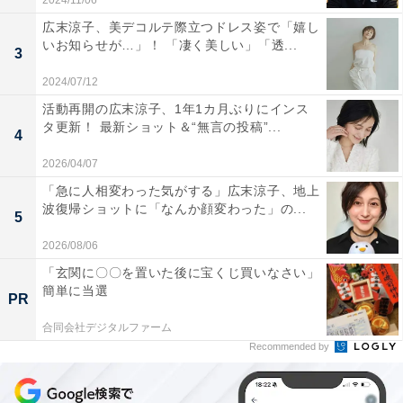
2024/11/06
広末涼子、美デコルテ際立つドレス姿で「嬉し
いお知らせが…」！ 「凄く美しい」「透...
3
2024/07/12
活動再開の広末涼子、1年1カ月ぶりにインス
タ更新！ 最新ショット＆“無言の投稿”...
4
2026/04/07
「急に人相変わった気がする」広末涼子、地上
波復帰ショットに「なんか顔変わった」の...
5
2026/08/06
「玄関に〇〇を置いた後に宝くじ買いなさい」
簡単に当選
PR
合同会社デジタルファーム
Recommended by