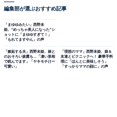
編集部が選ぶおすすめ記事
「まゆゆみたい」西野未
姫、“めっちゃ美人になった”シ
ョットに「まゆゆすぎて！」
「もれてますやん」の声
「嫉妬する夫」西野未姫、娘と
「理想のママ」西野未姫、娘＆
のおそろい披露も…「凄い形相
友達とピクニックへ！ 豪華手料
で睨んでます」「ヤキモチけー
理に「ほんとに美味しそう」
可愛い」
「すっかりママの顔に」の声