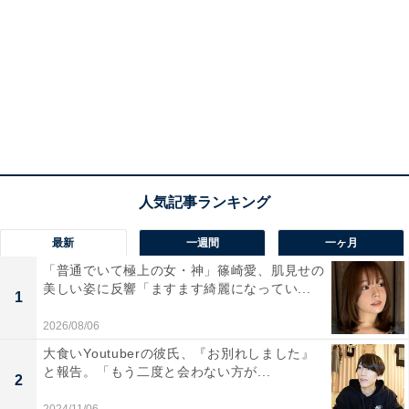
最新
一週間
一ヶ月
「普通でいて極上の女・神」篠崎愛、肌見せの
美しい姿に反響「ますます綺麗になってい...
1
2026/08/06
大食いYoutuberの彼氏、『お別れしました』
と報告。「もう二度と会わない方が...
2