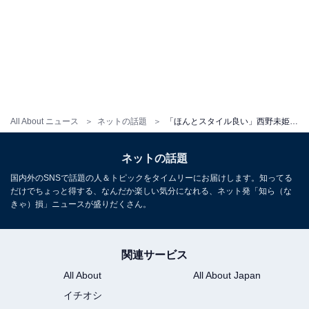
All About ニュース
ネットの話題
「ほんとスタイル良い」西野未姫、“ある日の私服”ショットを披露！ 「ママになってますます綺麗に」
ネットの話題
国内外のSNSで話題の人＆トピックをタイムリーにお届けします。知ってる
だけでちょっと得する、なんだか楽しい気分になれる、ネット発「知ら（な
きゃ）損」ニュースが盛りだくさん。
関連サービス
All About
All About Japan
イチオシ