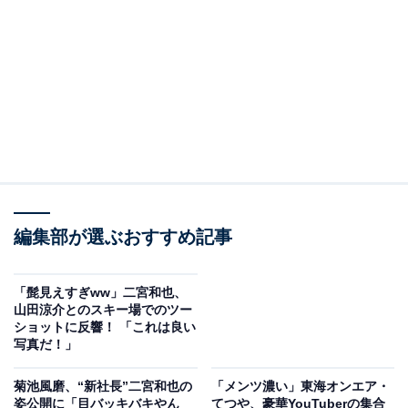
編集部が選ぶおすすめ記事
「髭見えすぎww」二宮和也、
山田涼介とのスキー場でのツー
ショットに反響！ 「これは良い
写真だ！」
菊池風磨、“新社長”二宮和也の
「メンツ濃い」東海オンエア・
姿公開に「目バッキバキやん
てつや、豪華YouTuberの集合