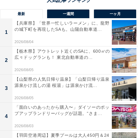
最新
一週間
一ヶ月
【兵庫県】「世界一忙しいラーメン」に、龍野
の城下町を再現したSAも。山陽自動車道...
1
2026/08/04
【栃木県】アウトレット近くのSAに、600㎡の
広々ドッグランも！ 東北自動車道の...
2
2026/08/05
【山梨県の人気日帰り温泉】「山梨日帰り温泉
源泉かけ流しの湯 桜湯」は源泉かけ流...
3
2026/08/05
「面白いのあったから購入〜」ダイソーのポッ
プアップランドリーバッグが話題。“さま...
4
2026/08/03
【羽田空港周辺】夏季プールは大人450円＆24