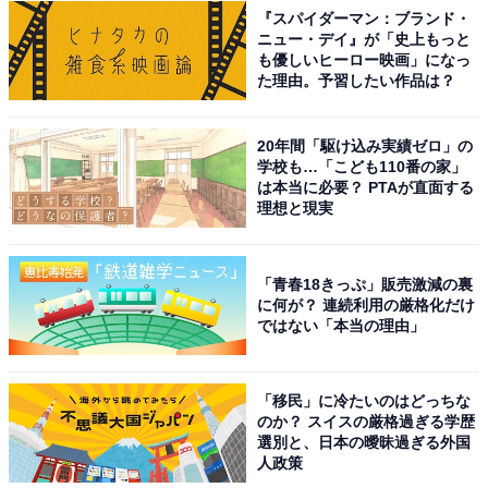
『スパイダーマン：ブランド・
ニュー・デイ』が「史上もっと
も優しいヒーロー映画」になっ
た理由。予習したい作品は？
20年間「駆け込み実績ゼロ」の
学校も…「こども110番の家」
は本当に必要？ PTAが直面する
理想と現実
「青春18きっぷ」販売激減の裏
に何が？ 連続利用の厳格化だけ
ではない「本当の理由」
「移民」に冷たいのはどっちな
のか？ スイスの厳格過ぎる学歴
選別と、日本の曖昧過ぎる外国
人政策