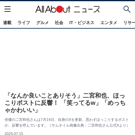
連載
ライフ
グルメ
社会
IT・ビジネス
エンタメ
リサ
「なんか良いことありそう」二宮和也、ほっ
こりポストに反響！ 「笑ってるw」「めっち
ゃかわいい」
俳優の二宮和也さんは7月14日、自身のXを更新。思わずほっこりするポスト
が、反響を呼んでいます。（サムネイル画像出典：二宮和也さん公式Xより）
2025.07.15