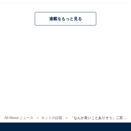
連載をもっと見る
All About ニュース
ネットの話題
「なんか良いことありそう」二宮和也、ほっこりポストに反響！ 「笑ってるw」「めっちゃかわいい」