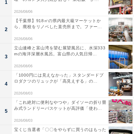
1
2026/08/06
【千葉県】918㎡の県内最大級マーケットか
ら、廃校をリノベした直売所まで。ファー...
2
2026/08/06
立山連峰と富山湾を望む展望風呂に、水深333
mの海洋深層水風呂。富山県の人気日帰...
3
2026/08/06
「1000円には見えなかった」スタンダードプ
ロダクツのリュックが「高見えする」の...
4
2026/08/03
「これ絶対に便利なやつや」ダイソーの折り畳
み式ランドリーバスケットが高評価「使わ...
5
2026/08/03
宝くじ当選者「〇〇をやらずに買うのはもった