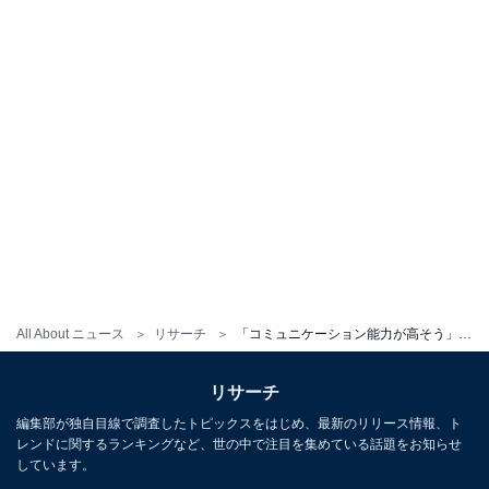
All About ニュース
リサーチ
「コミュニケーション能力が高そう」だと思う12星座ランキング！ 2位「てんびん座」、圧倒的1位は？【全国300人調査】
リサーチ
編集部が独自目線で調査したトピックスをはじめ、最新のリリース情報、ト
レンドに関するランキングなど、世の中で注目を集めている話題をお知らせ
しています。