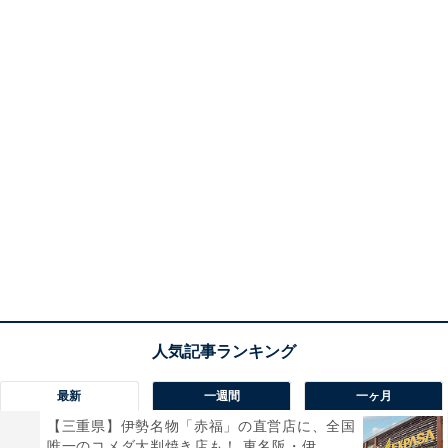
最新
一週間
一ヶ月
【三重県】伊勢名物「赤福」の直営店に、全国
唯一のコメダ大判焼き店も！ 東名阪・伊...