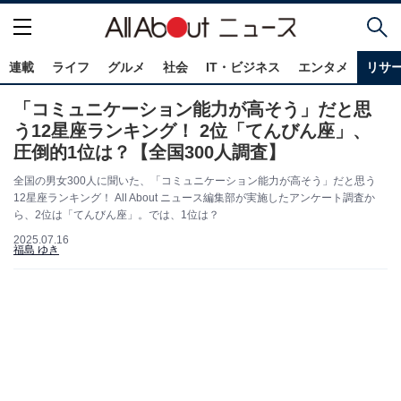
連載
ライフ
グルメ
社会
IT・ビジネス
エンタメ
リサ
「コミュニケーション能力が高そう」だと思
う12星座ランキング！ 2位「てんびん座」、
圧倒的1位は？【全国300人調査】
全国の男女300人に聞いた、「コミュニケーション能力が高そう」だと思う
12星座ランキング！ All About ニュース編集部が実施したアンケート調査か
ら、2位は「てんびん座」。では、1位は？
2025.07.16
福島 ゆき