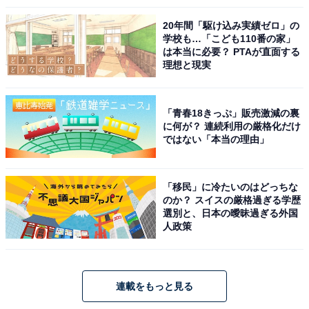
20年間「駆け込み実績ゼロ」の
学校も…「こども110番の家」
は本当に必要？ PTAが直面する
理想と現実
「青春18きっぷ」販売激減の裏
に何が？ 連続利用の厳格化だけ
ではない「本当の理由」
「移民」に冷たいのはどっちな
のか？ スイスの厳格過ぎる学歴
選別と、日本の曖昧過ぎる外国
人政策
連載をもっと見る