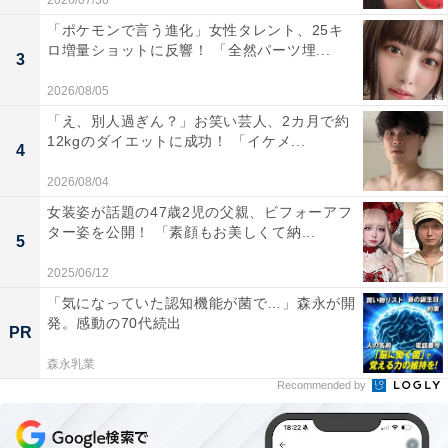
2026/07/30
「ポケモンで言う進化」女性タレント、25キ
ロ増量ショットに反響！ 「全然パーツ埋...
3
2026/08/05
「え、別人過ぎん？」お笑い芸人、2カ月で約
12kgのダイエットに成功！ 「イケメ...
4
2026/08/04
女装姿が話題の47歳2児の父親、ビフォーアフ
ター姿を公開！ 「素顔もお美しくて納...
5
2025/06/12
「気になっていた認知機能が菌で…」森永が開
発。感動の70代続出
PR
森永乳業
Recommended by