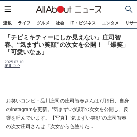
連載
ライフ
グルメ
社会
IT・ビジネス
エンタメ
リサ
「チビミキティーにしか見えない」庄司智
春、“気まずい笑顔”の次女を公開！ 「爆笑」
「可愛いなぁ」
2025.07.10
堀井 ユウ
お笑いコンビ・品川庄司の庄司智春さんは7月9日、自身
のInstagramを更新。“気まずい笑顔”の次女を公開し、反
響を呼んでいます。【写真】“気まずい笑顔”の庄司智春
の次女庄司さんは「次女から色塗りた...