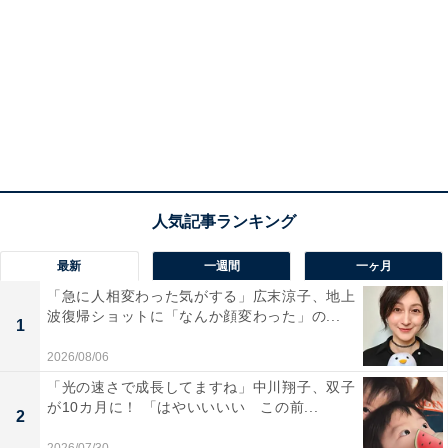
最新
一週間
一ヶ月
「急に人相変わった気がする」広末涼子、地上
波復帰ショットに「なんか顔変わった」の...
1
2026/08/06
「光の速さで成長してますね」中川翔子、双子
が10カ月に！ 「はやいいいい この前...
2