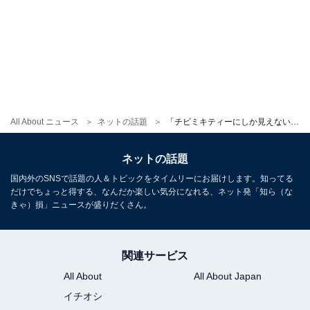
All About ニュース
ネットの話題
「チビミキティーにしか見えない」庄司智春、“気まずい笑顔”の次女を公開！ 「爆笑」「可愛いなぁ」
ネットの話題
国内外のSNSで話題の人＆トピックをタイムリーにお届けします。知ってる
だけでちょっと得する、なんだか楽しい気分になれる、ネット発「知ら（な
きゃ）損」ニュースが盛りだくさん。
関連サービス
All About
All About Japan
イチオシ