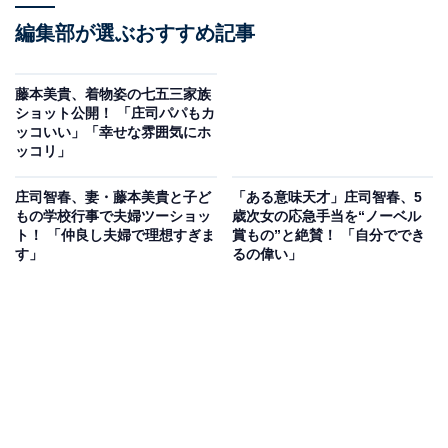
編集部が選ぶおすすめ記事
藤本美貴、着物姿の七五三家族
ショット公開！ 「庄司パパもカ
ッコいい」「幸せな雰囲気にホ
ッコリ」
庄司智春、妻・藤本美貴と子ど
「ある意味天才」庄司智春、5
もの学校行事で夫婦ツーショッ
歳次女の応急手当を“ノーベル
ト！ 「仲良し夫婦で理想すぎま
賞もの”と絶賛！ 「自分ででき
す」
るの偉い」