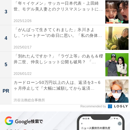
「年々イケメン」サッカー日本代表・上田綺
世、モデル美人妻とのクリスマスショットに...
3
2025/12/26
「がんばって生きてくれました」氷川きよ
し、“パートナー”の命日に思い。「私の身体...
4
2025/02/17
「別れたんですか？」『ラヴ上等』のあも＆櫻
井二世、仲良しショット公開も破局？ 「...
5
2026/01/22
カードローン50万円以上の人は、返済を3～6
ヶ月停止して『大幅に減額してから返済...
PR
渋谷法務総合事務所
Recommended by