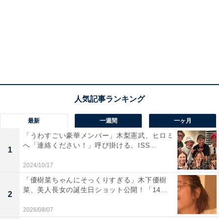
最新
一週間
一ヶ月
「うわすごい豪華メンバー」木梨憲武、ヒロミ
へ「連絡ください！」呼び掛ける。ISS...
1
2024/10/17
「優樹菜ちゃんにそっくりすぎる」木下優樹
菜、美人長女の誕生日ショット公開！「14...
2
2026/08/07