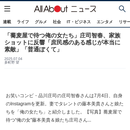
連載
ライフ
グルメ
社会
IT・ビジネス
エンタメ
リサ
「蕎麦屋で待つ俺の女たち」庄司智春、家族
ショットに反響「庶民感のある感じが本当に
素敵」「普通ぽくて」
2025.07.04
多町野 望
お笑いコンビ・品川庄司の庄司智春さんは7月4日、自身
のInstagramを更新。妻でタレントの藤本美貴さんと娘た
ちを「俺の女たち」と紹介しました。【写真】蕎麦屋で
待つ“俺の女”藤本美貴＆娘たち庄司さん...