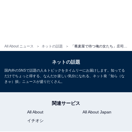
All About ニュース
ネットの話題
「蕎麦屋で待つ俺の女たち」庄司智春、家族ショットに反響「庶民感のある感じが本当に素敵」「普通ぽくて」
ネットの話題
国内外のSNSで話題の人＆トピックをタイムリーにお届けします。知ってる
だけでちょっと得する、なんだか楽しい気分になれる、ネット発「知ら（な
きゃ）損」ニュースが盛りだくさん。
関連サービス
All About
All About Japan
イチオシ