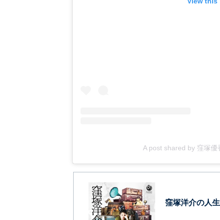
View this
A post shared by 窪塚優香 
窪塚洋介の人生