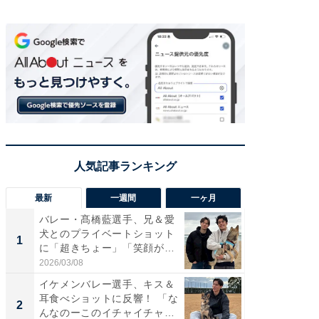
最新
一週間
一ヶ月
バレー・髙橋藍選手、兄＆愛
「さす
犬とのプライベートショット
は」高
1
1
に「超きちょー」「笑顔が見
災地を
れ...
「カ...
2026/03/08
2026/08/0
イケメンバレー選手、キス＆
「え、
耳食べショットに反響！ 「な
芸人、2
2
2
んなのーこのイチャイチャ
エットに