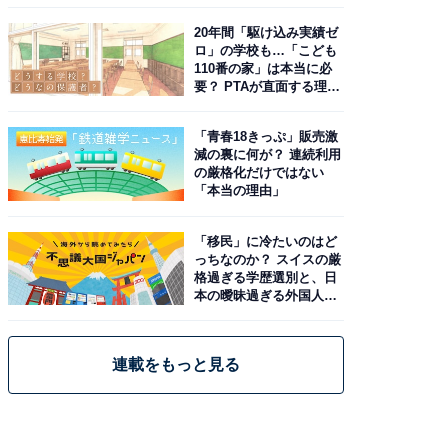
20年間「駆け込み実績ゼ
ロ」の学校も…「こども
110番の家」は本当に必
要？ PTAが直面する理想
と現実
「青春18きっぷ」販売激
減の裏に何が？ 連続利用
の厳格化だけではない
「本当の理由」
「移民」に冷たいのはど
っちなのか？ スイスの厳
格過ぎる学歴選別と、日
本の曖昧過ぎる外国人政
策
連載をもっと見る