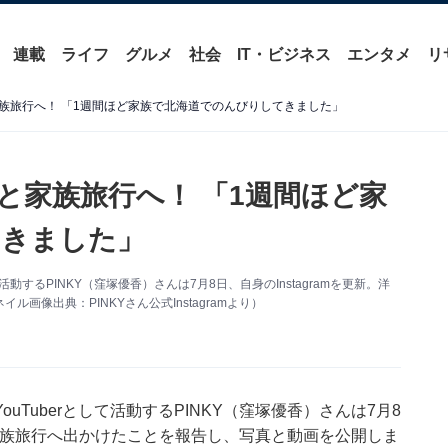
連載
ライフ
グルメ
社会
IT・ビジネス
エンタメ
リ
家族旅行へ！ 「1週間ほど家族で北海道でのんびりしてきました」
娘と家族旅行へ！ 「1週間ほど家
てきました」
動するPINKY（窪塚優香）さんは7月8日、自身のInstagramを更新。洋
像出典：PINKYさん公式Instagramより）
Tuberとして活動するPINKY（窪塚優香）さんは7月8
娘と家族旅行へ出かけたことを報告し、写真と動画を公開しま