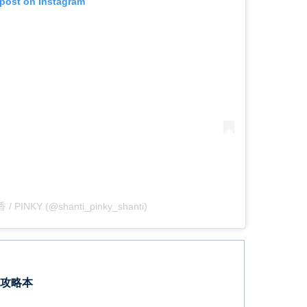
 post on Instagram
/ PINKY (@shanti_pinky_shanti)
攻略本