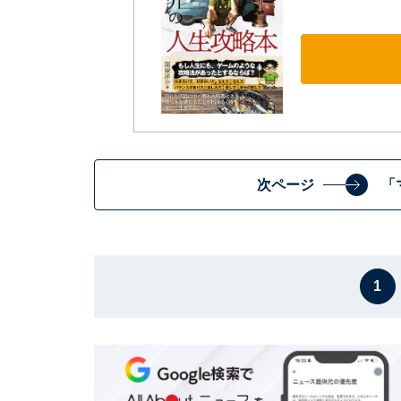
次ページ
「
1