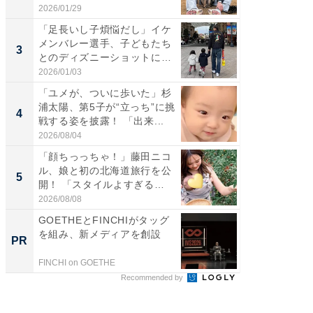
感...
2026/01/29
2026/08/0
「足長いし子煩悩だし」イケ
「脚が
メンバレー選手、子どもたち
横川尚
3
3
とのディズニーショットに
ムキな姿
「か...
刃...
2026/01/03
2026/08/0
「ユメが、ついに歩いた」杉
「脳がバ
浦太陽、第5子が“立っち”に挑
装姿が話
4
4
戦する姿を披露！ 「出来...
のお父さ
2026/08/04
2026/08/0
「顔ちっっちゃ！」藤田ニコ
「急に
ル、娘と初の北海道旅行を公
る」広
5
5
開！ 「スタイルよすぎる
ョット
よ〜...
た」の..
2026/08/08
2026/08/0
GOETHEとFINCHIがタッグ
すべて
を組み、新メディアを創設
るその
PR
PR
FINCHI on GOETHE
COCO VIL
Recommended by