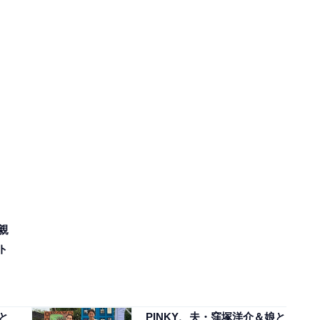
親
ト
と
PINKY、夫・窪塚洋介＆娘と