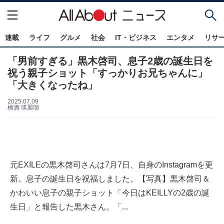
連載
ライフ
グルメ
社会
IT・ビジネス
エンタメ
リサ
「男前すぎる」黒木啓司、息子2歳の誕生日を
祝う親子ショット「すっかりお兄ちゃんに」
「大きくなったね」
2025.07.09
橋酒 瑛麗瑠
元EXILEの黒木啓司さんは7月7日、自身のInstagramを更
新。息子の誕生日を祝福しました。【写真】黒木啓司＆
かわいい息子の親子ショット「今日はKEILLYの2歳の誕
生日」と報告した黒木さん。「...