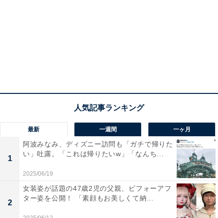
最新
一週間
一ヶ月
阿波みなみ、ディズニー訪問も「ガチで帰りた
い」吐露。「これは帰りたいw」「なんち...
1
2025/06/19
女装姿が話題の47歳2児の父親、ビフォーアフ
ター姿を公開！ 「素顔もお美しくて納...
2