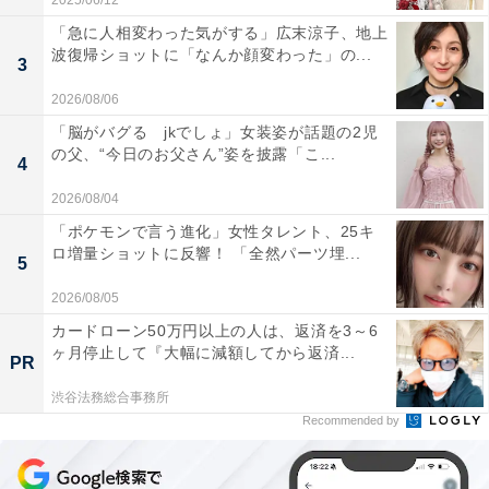
2025/06/12
「急に人相変わった気がする」広末涼子、地上
波復帰ショットに「なんか顔変わった」の...
3
2026/08/06
「脳がバグる jkでしょ」女装姿が話題の2児
の父、“今日のお父さん”姿を披露「こ...
4
2026/08/04
「ポケモンで言う進化」女性タレント、25キ
ロ増量ショットに反響！ 「全然パーツ埋...
5
2026/08/05
カードローン50万円以上の人は、返済を3～6
ヶ月停止して『大幅に減額してから返済...
PR
渋谷法務総合事務所
Recommended by