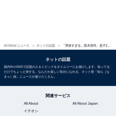
All About ニュース
ネットの話題
「男前すぎる」黒木啓司、息子2歳の誕生日を祝う親子ショット「すっかりお兄ちゃんに」「大きくなったね」
ネットの話題
国内外のSNSで話題の人＆トピックをタイムリーにお届けします。知ってる
だけでちょっと得する、なんだか楽しい気分になれる、ネット発「知ら（な
きゃ）損」ニュースが盛りだくさん。
関連サービス
All About
All About Japan
イチオシ