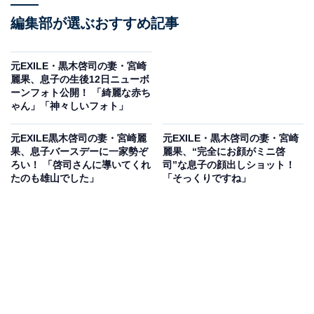
編集部が選ぶおすすめ記事
元EXILE・黒木啓司の妻・宮崎
麗果、息子の生後12日ニューボ
ーンフォト公開！ 「綺麗な赤ち
ゃん」「神々しいフォト」
元EXILE黒木啓司の妻・宮崎麗
元EXILE・黒木啓司の妻・宮崎
果、息子バースデーに一家勢ぞ
麗果、“完全にお顔がミニ啓
ろい！ 「啓司さんに導いてくれ
司”な息子の顔出しショット！
たのも雄山でした」
「そっくりですね」