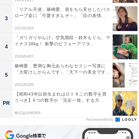
2024/10/17
「リアル天使」篠崎愛、肩をちら見せしたバス
ローブ姿に「可愛すぎんぞ～」「目の表情...
3
2023/03/03
「ガリガリやんけ」空気階段・鈴木もぐら、マ
イナス38kg！ 衝撃のビフォーアフタ...
4
2026/04/07
篠崎愛、豊満な胸元あらわなセクシー写真に
「大変けしからんです」「天下一の美女です...
5
2022/01/05
【昭和43年以前生まれはロト６この数字を買
うべき】6つの数字が「完全一致」する方...
PR
株式会社MURA
Recommended by