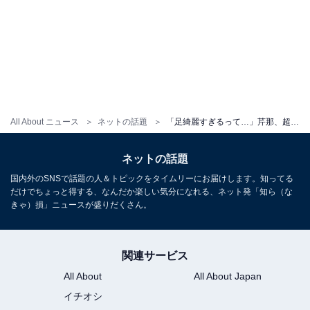
All About ニュース
ネットの話題
「足綺麗すぎるって…」芹那、超ミニ丈コーデで美太ももを披露！ 「むっちゃ似合ってる」
ネットの話題
国内外のSNSで話題の人＆トピックをタイムリーにお届けします。知ってる
だけでちょっと得する、なんだか楽しい気分になれる、ネット発「知ら（な
きゃ）損」ニュースが盛りだくさん。
関連サービス
All About
All About Japan
イチオシ