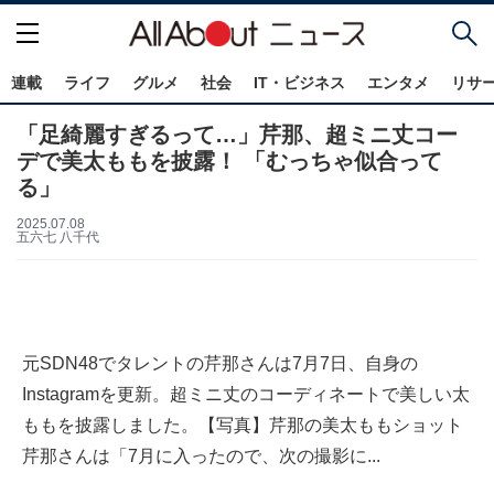
連載
ライフ
グルメ
社会
IT・ビジネス
エンタメ
リサ
「足綺麗すぎるって…」芹那、超ミニ丈コー
デで美太ももを披露！ 「むっちゃ似合って
る」
2025.07.08
五六七 八千代
元SDN48でタレントの芹那さんは7月7日、自身の
Instagramを更新。超ミニ丈のコーディネートで美しい太
ももを披露しました。【写真】芹那の美太ももショット
芹那さんは「7月に入ったので、次の撮影に...