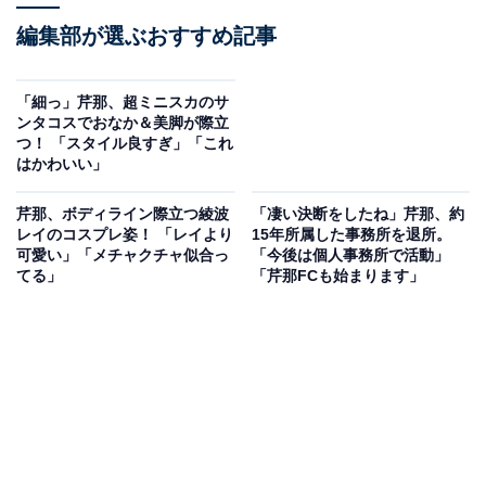
編集部が選ぶおすすめ記事
「細っ」芹那、超ミニスカのサ
ンタコスでおなか＆美脚が際立
つ！ 「スタイル良すぎ」「これ
はかわいい」
芹那、ボディライン際立つ綾波
「凄い決断をしたね」芹那、約
レイのコスプレ姿！ 「レイより
15年所属した事務所を退所。
可愛い」「メチャクチャ似合っ
「今後は個人事務所で活動」
てる」
「芹那FCも始まります」