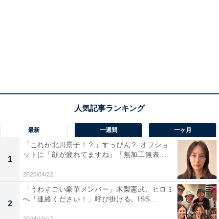
最新
一週間
一ヶ月
「これが北川景子！？」すっぴん？ オフショ
ットに「顔が疲れてますね」「無加工無表...
1
2025/04/22
「うわすごい豪華メンバー」木梨憲武、ヒロミ
へ「連絡ください！」呼び掛ける。ISS...
2