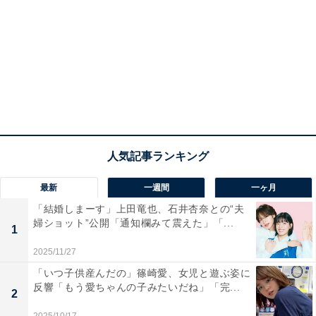
最新
一週間
一ヶ月
「結婚しまーす」上田竜也、石井杏奈との“夫
婦ショット”公開「通知欄みて震えた」「...
1
2025/11/27
「いつ子供産んだの」篠崎愛、女児と遊ぶ姿に
反響「もう愛ちゃんの子みたいだね」「完...
2