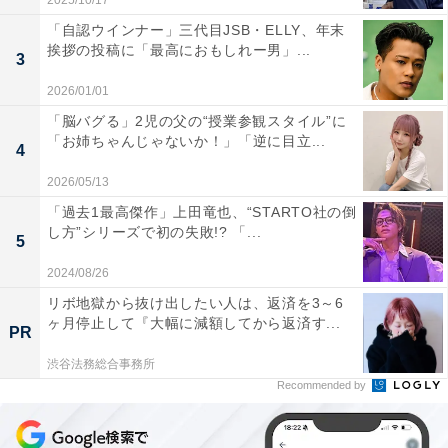
2025/10/17
「自認ウインナー」三代目JSB・ELLY、年末
挨拶の投稿に「最高におもしれー男」...
3
2026/01/01
「脳バグる」2児の父の“授業参観スタイル”に
「お姉ちゃんじゃないか！」「逆に目立...
4
2026/05/13
「過去1最高傑作」上田竜也、“STARTO社の倒
し方”シリーズで初の失敗!? 「...
5
2024/08/26
リボ地獄から抜け出したい人は、返済を3～6
ヶ月停止して『大幅に減額してから返済す...
PR
渋谷法務総合事務所
Recommended by