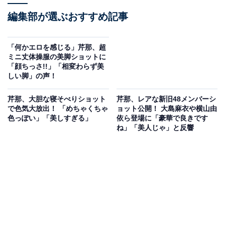
編集部が選ぶおすすめ記事
「何かエロを感じる」芹那、超
ミニ丈体操服の美脚ショットに
「顔ちっさ!!」「相変わらず美
しい脚」の声！
芹那、大胆な寝そべりショット
芹那、レアな新旧48メンバーシ
で色気大放出！ 「めちゃくちゃ
ョット公開！ 大島麻衣や横山由
色っぽい」「美しすぎる」
依ら登場に「豪華で良きです
ね」「美人じゃ」と反響