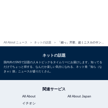
All About ニュース
ネットの話題
「細っ」芹那、超ミニスカのサンタコスでおなか＆美脚あらわに！ 「スタイル良すぎ」「これはかわいい」
ネットの話題
国内外のSNSで話題の人＆トピックをタイムリーにお届けします。知ってる
だけでちょっと得する、なんだか楽しい気分になれる、ネット発「知ら（な
きゃ）損」ニュースが盛りだくさん。
関連サービス
All About
All About Japan
イチオシ