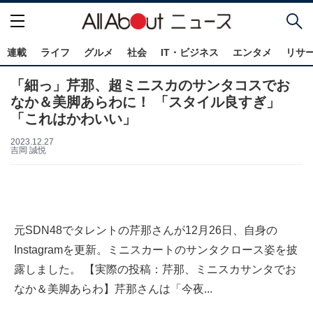
連載
ライフ
グルメ
社会
IT・ビジネス
エンタメ
リサ
「細っ」芹那、超ミニスカのサンタコスでお
なか＆美脚あらわに！ 「スタイル良すぎ」
「これはかわいい」
2023.12.27
吉岡 誠悦
元SDN48でタレントの芹那さんが12月26日、自身の
Instagramを更新。ミニスカートのサンタクロース姿を披
露しました。 【実際の投稿：芹那、ミニスカサンタでお
なか＆美脚あらわ】芹那さんは「今夜...