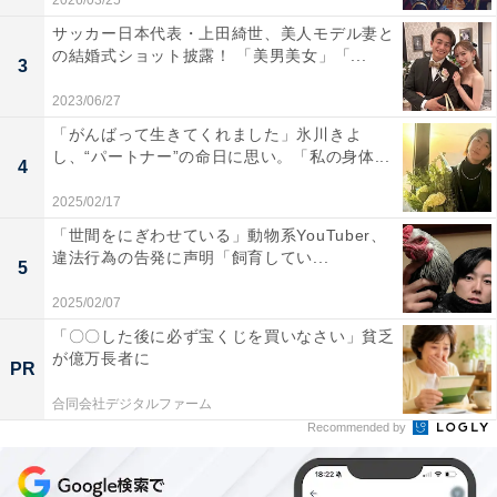
2026/03/25
サッカー日本代表・上田綺世、美人モデル妻と
の結婚式ショット披露！ 「美男美女」「...
3
2023/06/27
「がんばって生きてくれました」氷川きよ
し、“パートナー”の命日に思い。「私の身体...
4
2025/02/17
「世間をにぎわせている」動物系YouTuber、
違法行為の告発に声明「飼育してい...
5
2025/02/07
「〇〇した後に必ず宝くじを買いなさい」貧乏
が億万長者に
PR
合同会社デジタルファーム
Recommended by