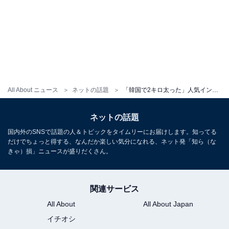
All About ニュース
ネットの話題
「韓国で2キロ太った」人気インフルエンサーの最新ショットに反響！ 「愛せる面積増えて幸」
ネットの話題
国内外のSNSで話題の人＆トピックをタイムリーにお届けします。知ってる
だけでちょっと得する、なんだか楽しい気分になれる、ネット発「知ら（な
きゃ）損」ニュースが盛りだくさん。
関連サービス
All About
All About Japan
イチオシ