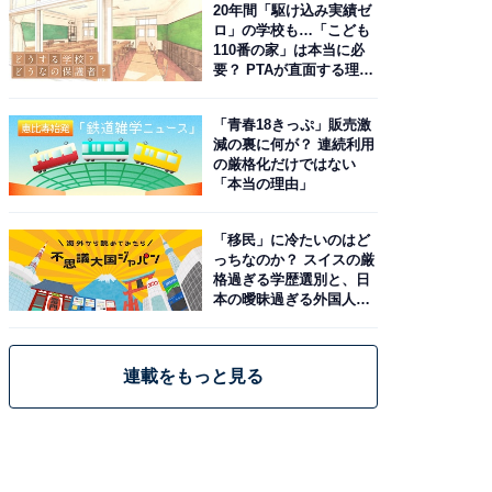
20年間「駆け込み実績ゼ
ロ」の学校も…「こども
110番の家」は本当に必
要？ PTAが直面する理想
と現実
「青春18きっぷ」販売激
減の裏に何が？ 連続利用
の厳格化だけではない
「本当の理由」
「移民」に冷たいのはど
っちなのか？ スイスの厳
格過ぎる学歴選別と、日
本の曖昧過ぎる外国人政
策
連載をもっと見る