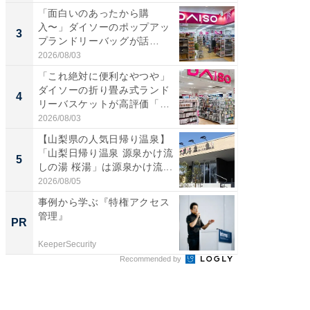
「面白いのあったから購
ステラ
入〜」ダイソーのポップアッ
詰め放題
3
3
プランドリーバッグが話
00円で「
題。“さま...
2026/08/03
2026/08/0
「これ絶対に便利なやつや」
「ミニオ
ダイソーの折り畳み式ランド
ッグ！ 
4
4
リーバスケットが高評価「使
ど、夏限
わ...
2026/08/03
2026/08/0
【山梨県の人気日帰り温泉】
【埼玉
「山梨日帰り温泉 源泉かけ流
「行田天
5
5
しの湯 桜湯」は源泉かけ流...
は和の
が...
2026/08/05
2026/08/0
事例から学ぶ『特権アクセス
全国の
管理』
付きの
PR
PR
KeeperSecurity
COCO VIL
Recommended by