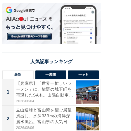
最新
一週間
一ヶ月
【兵庫県】「世界一忙しいラ
【兵庫
ーメン」に、龍野の城下町を
ーメン
1
1
再現したSAも。山陽自動車
再現した
道...
道...
2026/08/04
2026/08/0
立山連峰と富山湾を望む展望
【三重
風呂に、水深333mの海洋深
「鈴鹿天
2
2
層水風呂。富山県の人気日
は100
帰...
2026/08/06
2026/08/0