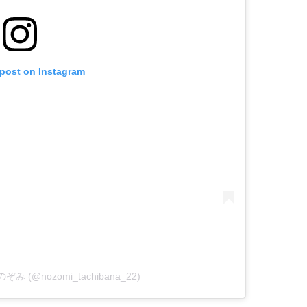
 post on Instagram
 のぞみ (@nozomi_tachibana_22)