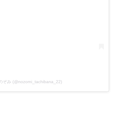
 のぞみ (@nozomi_tachibana_22)