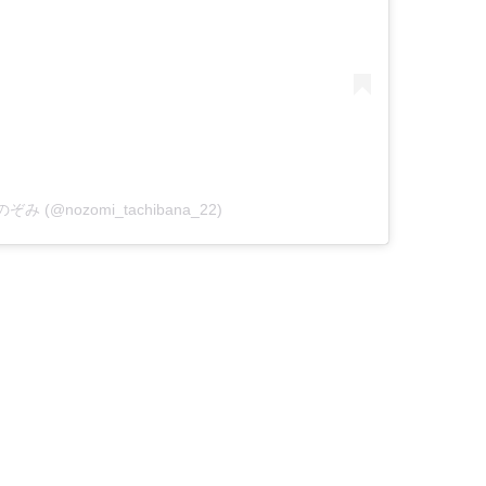
 のぞみ (@nozomi_tachibana_22)