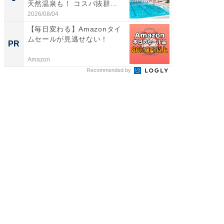
天然温泉も！ コスパ抜群...
賀ゆめ
お...
2026/08/04
2026/08/0
【毎日変わる】Amazonタイ
全国の
ムセールが見逃せない！
付きの
PR
PR
Amazon
COCO VIL
Recommended by