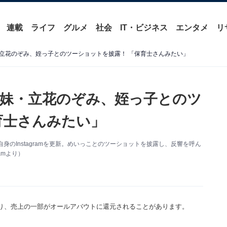
連載
ライフ
グルメ
社会
IT・ビジネス
エンタメ
リ
立花のぞみ、姪っ子とのツーショットを披露！ 「保育士さんみたい」
妹・立花のぞみ、姪っ子とのツ
育士さんみたい」
のInstagramを更新。めいっことのツーショットを披露し、反響を呼ん
amより）
り、売上の一部がオールアバウトに還元されることがあります。