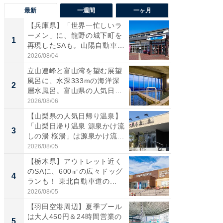
最新
一週間
一ヶ月
【兵庫県】「世界一忙しいラ
【三重
ーメン」に、龍野の城下町を
「鈴鹿天
1
1
再現したSAも。山陽自動車
は100
道...
2026/08/04
2026/08/0
立山連峰と富山湾を望む展望
「ミニオ
風呂に、水深333mの海洋深
ッグ！ 
2
2
層水風呂。富山県の人気日
ど、夏限
帰...
2026/08/06
2026/08/0
【山梨県の人気日帰り温泉】
ステラ
「山梨日帰り温泉 源泉かけ流
詰め放題
3
3
しの湯 桜湯」は源泉かけ流...
00円で「
2026/08/05
2026/08/0
【栃木県】アウトレット近く
【埼玉
のSAに、600㎡の広々ドッグ
「行田天
4
4
ランも！ 東北自動車道の...
は和の
が...
2026/08/05
2026/08/0
【羽田空港周辺】夏季プール
【石川
は大人450円＆24時間営業の
湯】「天
5
5