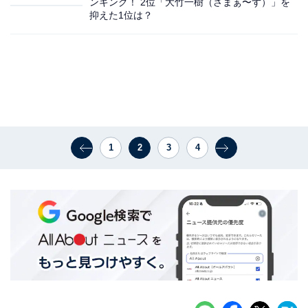
ンキング！ 2位「大竹一樹（さまぁ〜ず）」を
抑えた1位は？
1
2
3
4