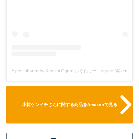
A post shared by Kenichi Ogura おぐねぇー ogune (@kenichi_o
小椋ケンイチさんに関する商品をAmazonで見る