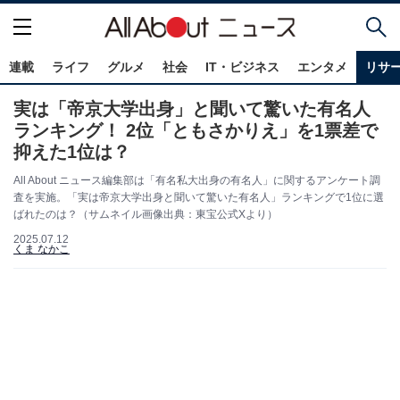
連載
ライフ
グルメ
社会
IT・ビジネス
エンタメ
リサ
実は「帝京大学出身」と聞いて驚いた有名人
ランキング！ 2位「ともさかりえ」を1票差で
抑えた1位は？
All About ニュース編集部は「有名私大出身の有名人」に関するアンケート調
査を実施。「実は帝京大学出身と聞いて驚いた有名人」ランキングで1位に選
ばれたのは？（サムネイル画像出典：東宝公式Xより）
2025.07.12
くま なかこ