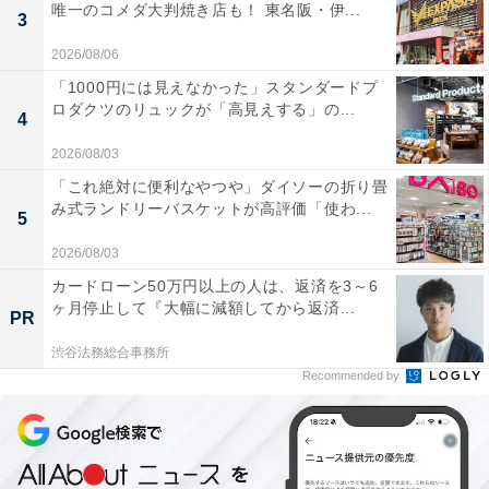
唯一のコメダ大判焼き店も！ 東名阪・伊...
3
2026/08/06
「1000円には見えなかった」スタンダードプ
ロダクツのリュックが「高見えする」の...
4
2026/08/03
「これ絶対に便利なやつや」ダイソーの折り畳
み式ランドリーバスケットが高評価「使わ...
5
2026/08/03
カードローン50万円以上の人は、返済を3～6
ヶ月停止して『大幅に減額してから返済...
PR
渋谷法務総合事務所
Recommended by