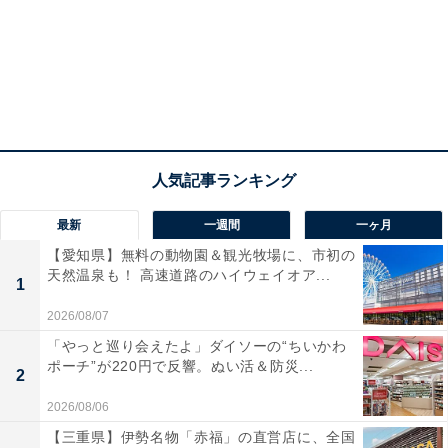
最新
一週間
一ヶ月
【愛知県】無料の動物園＆観光牧場に、市初の
天然温泉も！ 高速道路のハイウェイオア...
1
2026/08/07
「やっと巡り会えたよ」ダイソーの“ちいかわ
ポーチ”が220円で反響。ぬい活＆防災...
2
2026/08/06
【三重県】伊勢名物「赤福」の直営店に、全国