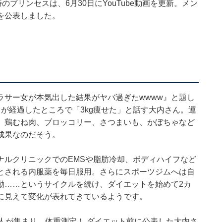
時のプリンセスは、6月30日にYouTube動画を更新。メン
を公表しました。
ラサー女が本気出した結果がヤバ過ぎたwwww』と題し
が経過したところで「3kg痩せた」と話す大内さん。運
、鶏むね肉、ブロッコリー、さつまいも、かぼちゃなど
成果なのだそう。
ナルクリニックでのEMSや脂肪冷却、ボディハイフなど
とされる内服薬を毎日服用。さらにスポーツジムへは自
動……というサイクルを続け、ダイエットを始めて2カ
に見えて変化が表れてきているようです。
人が集まり、体重測定！ ダイエット前に公表した大内さ