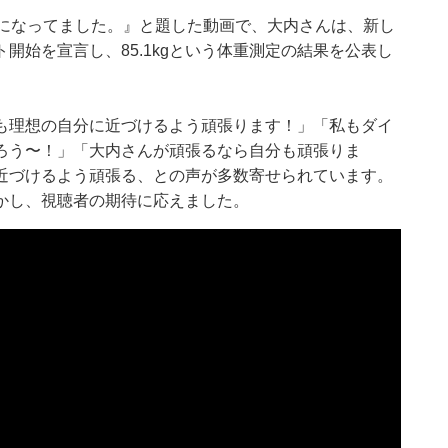
とになってました。』と題した動画で、大内さんは、新し
開始を宣言し、85.1kgという体重測定の結果を公表し
も理想の自分に近づけるよう頑張ります！」「私もダイ
ろう〜！」「大内さんが頑張るなら自分も頑張りま
近づけるよう頑張る、との声が多数寄せられています。
かし、視聴者の期待に応えました。