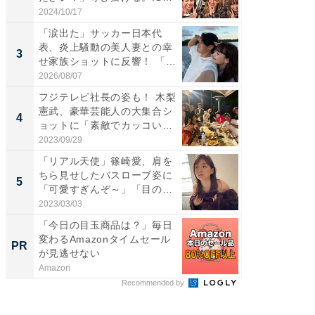
S...
愛...
2024/10/17
2026/08/0
「涙出た」サッカー日本代
「脚が
表、炎上騒動の美人妻との幸
横川尚
3
3
せ家族ショットに反響！ 「最
ムキな姿
高...
刃...
2026/08/07
2026/08/0
フジテレビ社長の姿も！ 木梨
「え、
憲武、豪華芸能人の大集合シ
芸人、2
4
4
ョットに「素敵でカッコい
エットに
い...
2023/09/29
2026/08/0
「リアル天使」篠崎愛、肩を
「脳がバ
ちら見せしたバスローブ姿に
装姿が話
5
5
「可愛すぎんぞ～」「目の表
のお父さ
情...
2023/03/03
2026/08/0
「今日の目玉商品は？」毎日
シェア別荘
変わるAmazonタイムセール
wners
PR
PR
が見逃せない
Amazon
COCO VIL
Recommended by