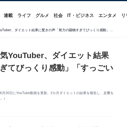
連載
ライフ
グルメ
社会
IT・ビジネス
エンタメ
リ
「めっちゃ痩せてる！」人気YouTuber、ダイエット結果に驚きの声「努力の賜物すぎてびっくり感動」「すっごいやないの！」
YouTuber、ダイエット結果
ぎてびっくり感動」「すっごい
は6月30日にYouTube動画を更新。3カ月ダイエットの結果を報告し、反響を
」）