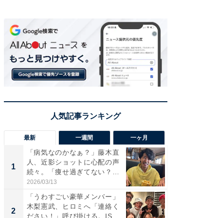
最新
一週間
一ヶ月
「病気なのかなぁ？」藤木直
「さす
人、近影ショットに心配の声
は」高
1
1
続々。「痩せ過ぎてない？」
災地を
「...
「カ...
2026/03/13
2026/08/0
「うわすごい豪華メンバー」
「女の
木梨憲武、ヒロミへ「連絡く
介、バ
2
2
ださい！」呼び掛ける。IS
らのプレ