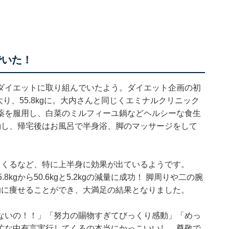
でいた！
緒でダイエットに取り組んでいたよう。ダイエット企画の初
kg太り、55.8kgに。大内さんと同じくエミナルクリニック
薬を服用し、白菜のミルフィーユ鍋などヘルシーな食生
動し、帰宅後はお風呂で半身浴、脚のマッサージをして
てくるなど、特に上半身に効果が出ているようです。
8kgから50.6kgと5.2kgの減量に成功！ 脚周りや二の腕
的に痩せることができ、大満足の結果となりました。
ないの！！」「努力の賜物すぎてびっくり感動」「めっ
忙な中有言実行してくるの本当にかっこいいし、尊敬で