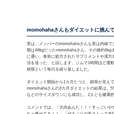
momohahaさんもダイエットに挑ん
実は、メンバーのmomohahaさんも実は内
期は48kgだったmomohahaさん。その後約8
に通い、食前に処方されたサプリメントや漢方
活を送った、と話します。ジムで1時間ほど運
就寝という毎日を繰り返しました。
ダイエット開始から1カ月たつと、鎖骨が見え
momohahaさんの3カ月ダイエットの結果は、55.
などのサイズダウンにも成功し、2人とも健康
コメントでは、「大内あんた！！！すっごいや
ちゃ痩せてる！！」「ぜろぷりの皆さんって多