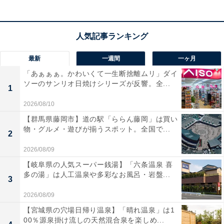
最新
一週間
一ヶ月
「あぁぁぁ。かわいくて一生断捨離ムリ」ダイ
ソーのサンリオ日焼けシリーズが反響。全...
1
2026/08/10
【群馬県藤岡市】道の駅「ららん藤岡」は買い
物・グルメ・遊びが揃うスポット。全国で...
2
2026/08/09
【岐阜県の人気スーパー銭湯】「六条温泉 喜
多の湯」は人工温泉や多彩なお風呂・岩盤...
3
2026/08/09
【宮城県の穴場日帰り温泉】「晴れ温泉」は1
00％源泉掛け流しの天然混合泉を楽しめ...