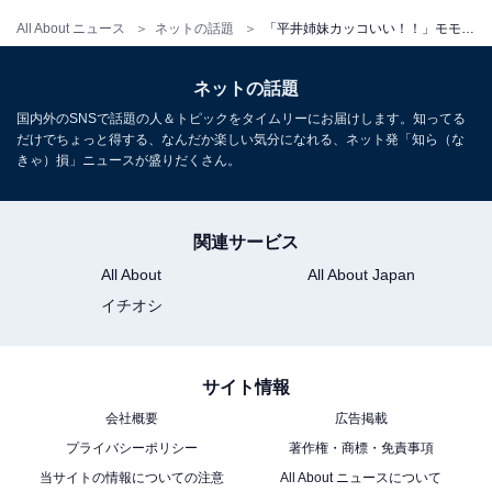
All About ニュース
ネットの話題
「平井姉妹カッコいい！！」モモ、美しい太もも際立つ圧巻スタイル披露＆実姉との2ショットも「最強姉妹」
ネットの話題
国内外のSNSで話題の人＆トピックをタイムリーにお届けします。知ってる
だけでちょっと得する、なんだか楽しい気分になれる、ネット発「知ら（な
きゃ）損」ニュースが盛りだくさん。
関連サービス
All About
All About Japan
イチオシ
サイト情報
会社概要
広告掲載
プライバシーポリシー
著作権・商標・免責事項
当サイトの情報についての注意
All About ニュースについて