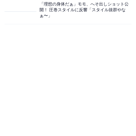
「理想の身体だぁ」モモ、へそ出しショット公
開！ 圧巻スタイルに反響「スタイル抜群やな
ぁ〜」