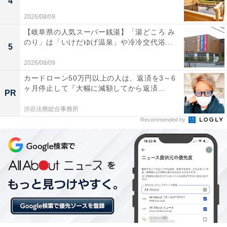
4
2026/08/09
【岐阜県の人気スーパー銭湯】「湯どころ み
のり」は「いけだゆげ温泉」や冷冷交代浴...
5
2026/08/09
カードローン50万円以上の人は、返済を3～6
ヶ月停止して『大幅に減額してから返済...
PR
渋谷法務総合事務所
Recommended by