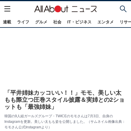
連載
ライフ
グルメ
社会
IT・ビジネス
エンタメ
リサ
「平井姉妹カッコいい！！」モモ、美しい太
もも際立つ圧巻スタイル披露＆実姉との2ショ
ットも「最強姉妹」
韓国の9人組ガールズグループ・TWICEのモモさんは7月3日、自身の
Instagramを更新。美しい太もも姿を公開しました。（サムネイル画像出典：
モモさん公式Instagramより）