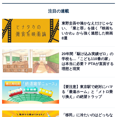
注目の連載
東野圭吾や湊かなえだけじゃな
い、「業と罪」を描く『映画ち
いかわ』から強く連想した映画
8選
20年間「駆け込み実績ゼロ」の
学校も…「こども110番の家」
は本当に必要？ PTAが直面する
理想と現実
【要注意】東京駅で絶対にハマ
る「最遠ホーム」と「メトロ乗
り換え」の絶望トラップ
「移民」に冷たいのはどっちな