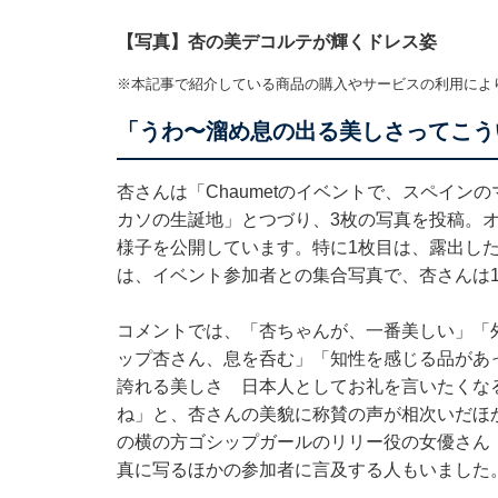
【写真】杏の美デコルテが輝くドレス姿
※本記事で紹介している商品の購入やサービスの利用によ
「うわ〜溜め息の出る美しさってこう
杏さんは「Chaumetのイベントで、スペイ
カソの生誕地」とつづり、3枚の写真を投稿。
様子を公開しています。特に1枚目は、露出し
は、イベント参加者との集合写真で、杏さんは
コメントでは、「杏ちゃんが、一番美しい」「
ップ杏さん、息を呑む」「知性を感じる品があ
誇れる美しさ 日本人としてお礼を言いたくな
ね」と、杏さんの美貌に称賛の声が相次いだほ
の横の方ゴシップガールのリリー役の女優さん
真に写るほかの参加者に言及する人もいました