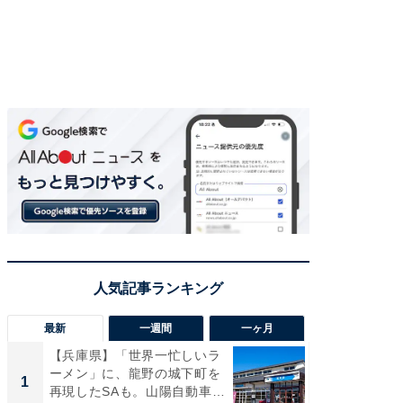
最新
一週間
一ヶ月
【兵庫県】「世界一忙しいラ
「気に
ーメン」に、龍野の城下町を
る〜」3
1
1
再現したSAも。山陽自動車
バー」