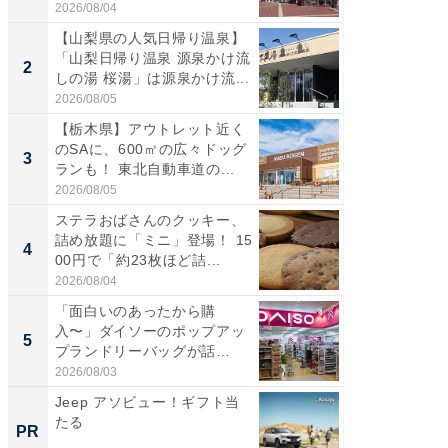
道...
好...
2026/08/04
2026/07/3
【山梨県の人気日帰り温泉】
【三重
「山梨日帰り温泉 源泉かけ流
「鈴鹿天
2
2
しの湯 桜湯」は源泉かけ流...
は100
2026/08/05
2026/08/0
【栃木県】アウトレット近く
「ミニオ
のSAに、600㎡の広々ドッグ
ッグ！ 
3
3
ランも！ 東北自動車道の...
ど、夏限
2026/08/05
2026/08/0
ステラおばさんのクッキー、
ステラ
詰め放題に「ミニ」登場！ 15
詰め放題
4
4
00円で「約23枚ほど詰...
00円で「
2026/08/04
2026/08/0
「面白いのあったから購
【埼玉
入〜」ダイソーのポップアッ
「行田天
5
5
プランドリーバッグが話
は和の
題。“さま...
が...
2026/08/03
2026/08/0
Jeep アソビュー！ギフト当
上質な眠
たる
座で体感
PR
PR