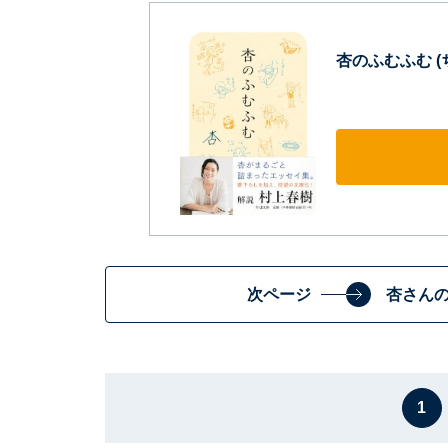
杏のふむふむ (
次ページ
杏さん
1