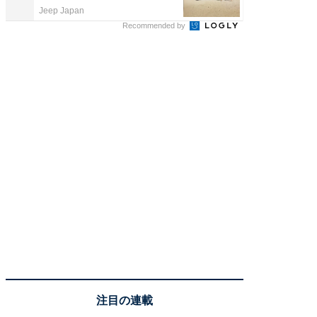
Jeep Japan
ReFa GIN
Recommended by
注目の連載