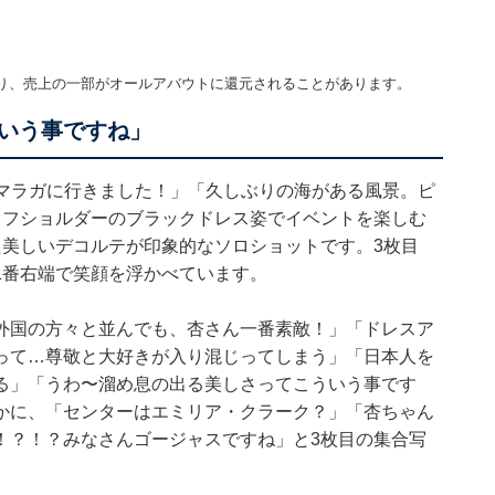
り、売上の一部がオールアバウトに還元されることがあります。
いう事ですね」
ンのマラガに行きました！」「久しぶりの海がある風景。ピ
オフショルダーのブラックドレス姿でイベントを楽しむ
た美しいデコルテが印象的なソロショットです。3枚目
1番右端で笑顔を浮かべています。
外国の方々と並んでも、杏さん一番素敵！」「ドレスア
って…尊敬と大好きが入り混じってしまう」「日本人を
る」「うわ〜溜め息の出る美しさってこういう事です
かに、「センターはエミリア・クラーク？」「杏ちゃん
！？！？みなさんゴージャスですね」と3枚目の集合写
。