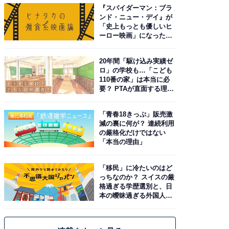
『スパイダーマン：ブラ
ンド・ニュー・デイ』が
「史上もっとも優しいヒ
ーロー映画」になった理
由。予習したい作品は？
20年間「駆け込み実績ゼ
ロ」の学校も…「こども
110番の家」は本当に必
要？ PTAが直面する理想
と現実
「青春18きっぷ」販売激
減の裏に何が？ 連続利用
の厳格化だけではない
「本当の理由」
「移民」に冷たいのはど
っちなのか？ スイスの厳
格過ぎる学歴選別と、日
本の曖昧過ぎる外国人政
策