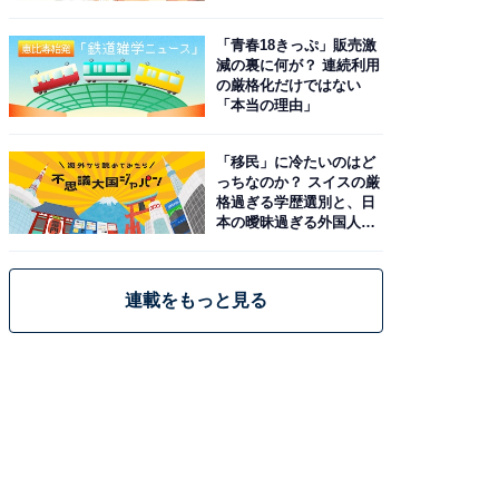
と現実
「青春18きっぷ」販売激
減の裏に何が？ 連続利用
の厳格化だけではない
「本当の理由」
「移民」に冷たいのはど
っちなのか？ スイスの厳
格過ぎる学歴選別と、日
本の曖昧過ぎる外国人政
策
連載をもっと見る