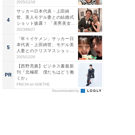
「好...
刃...
2025/12/18
2026/08/0
サッカー日本代表・上田綺
「え、
世、美人モデル妻との結婚式
芸人、2
4
4
ショット披露！ 「美男美女」
エットに
「...
2023/06/27
2026/08/0
「年々イケメン」サッカー日
「脳がバ
本代表・上田綺世、モデル美
装姿が話
5
5
人妻とのクリスマスショット
のお父さ
に...
2025/12/26
2026/08/0
【西野亮廣】ビジネス書最新
【西野
刊『北極星 僕たちはどう働
刊『北
PR
PR
くか』
くか』
FINCHI on GOETHE
FINCHI o
Recommended by