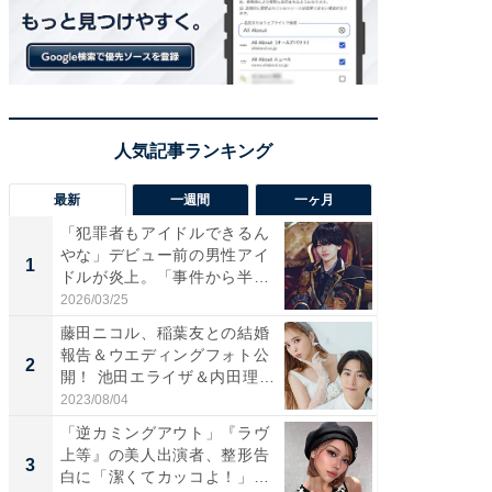
最新
一週間
一ヶ月
「犯罪者もアイドルできるん
「さす
やな」デビュー前の男性アイ
は」高
1
1
ドルが炎上。「事件から半年
災地を
も...
「カ...
2026/03/25
2026/08/0
藤田ニコル、稲葉友との結婚
「女の
報告＆ウエディングフォト公
介、バ
2
2
開！ 池田エライザ＆内田理
らのプレ
央...
愛...
2023/08/04
2026/08/0
「逆カミングアウト」『ラヴ
「脚が
上等』の美人出演者、整形告
横川尚
3
3
白に「潔くてカッコよ！」
ムキな姿