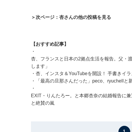
＞次ページ：杏さんの他の投稿を見る
【おすすめ記事】
・
杏、フランスと日本の2拠点生活を報告。父・渡辺
します」
・
杏、インスタ＆YouTubeを開設！ 手書き
・
「最高の旦那さんだった」peco、ryuche
・
EXIT・りんたろー。と本郷杏奈の結婚報告に
と絶賛の嵐
1